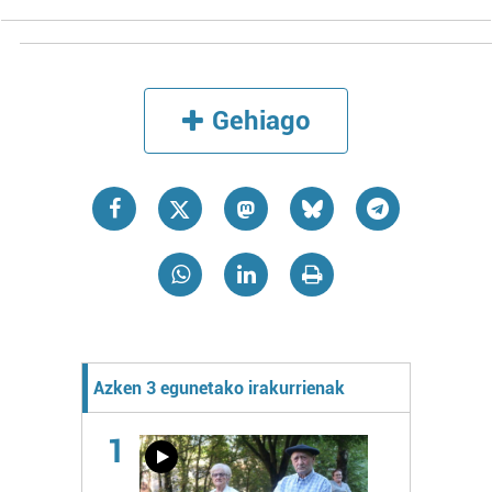
Gehiago
Azken 3 egunetako irakurrienak
1