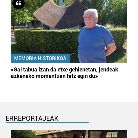
MEMORIA HISTORIKOA
«Gai tabua izan da etxe gehienetan, jendeak
azkeneko momentuan hitz egin du»
ERREPORTAJEAK