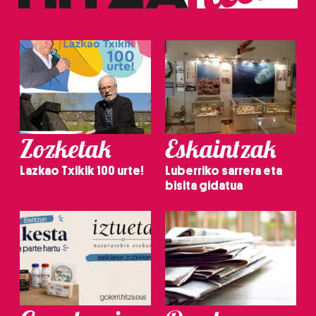
Zozketak
Eskaintzak
Lazkao Txikik 100 urte!
Luberriko sarrera eta
bisita gidatua