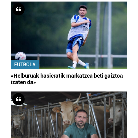
FUTBOLA
«Helburuak hasieratik markatzea beti gaiztoa
izaten da»