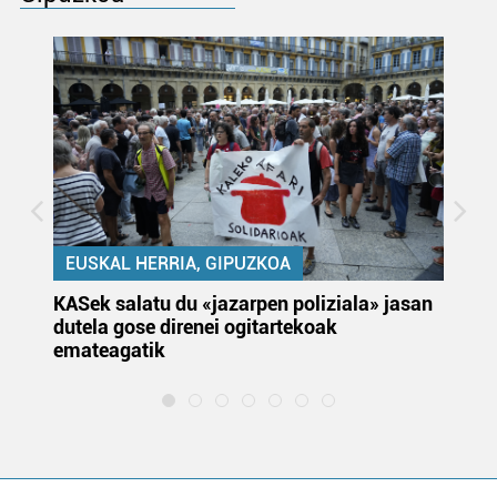
EUSKAL HERRIA, GIPUZKOA
KASek salatu du «jazarpen poliziala» jasan
Pa
dutela gose direnei ogitartekoak
da
emateagatik
«s