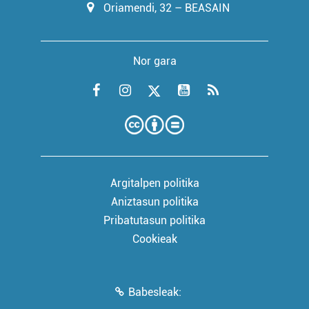
Oriamendi, 32 – BEASAIN
Nor gara
Argitalpen politika
Aniztasun politika
Pribatutasun politika
Cookieak
Babesleak: