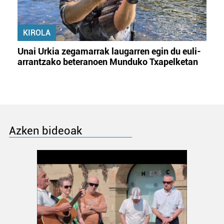
KIROLA
Unai Urkia zegamarrak laugarren egin du euli-
arrantzako beteranoen Munduko Txapelketan
Azken bideoak