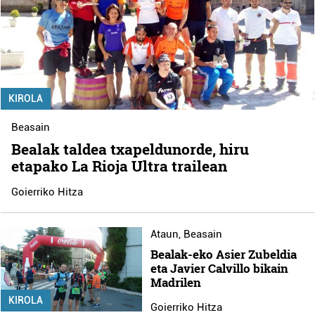
KIROLA
Beasain
Bealak taldea txapeldunorde, hiru
etapako La Rioja Ultra trailean
Goierriko Hitza
Ataun
,
Beasain
Bealak-eko Asier Zubeldia
eta Javier Calvillo bikain
Madrilen
KIROLA
Goierriko Hitza