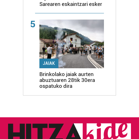
Sarearen eskaintzari esker
5
JAIAK
Brinkolako jaiak aurten
abuztuaren 28tik 30era
ospatuko dira