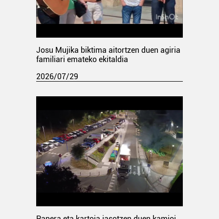
Josu Mujika biktima aitortzen duen agiria
familiari emateko ekitaldia
2026/07/29
Papera eta kartoia jasotzen duen kamioi