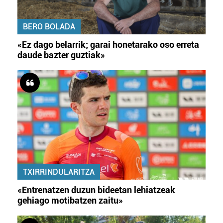
BERO BOLADA
«Ez dago belarrik; garai honetarako oso erreta
daude bazter guztiak»
TXIRRINDULARITZA
«Entrenatzen duzun bideetan lehiatzeak
gehiago motibatzen zaitu»