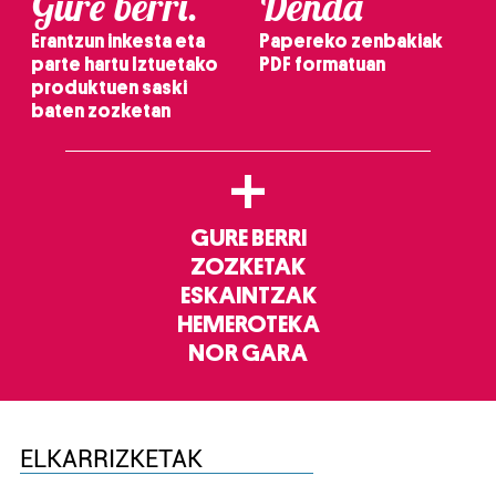
Gure berri.
Denda
Erantzun inkesta eta
Papereko zenbakiak
parte hartu Iztuetako
PDF formatuan
produktuen saski
baten zozketan
+
GURE BERRI
ZOZKETAK
ESKAINTZAK
HEMEROTEKA
NOR GARA
ELKARRIZKETAK