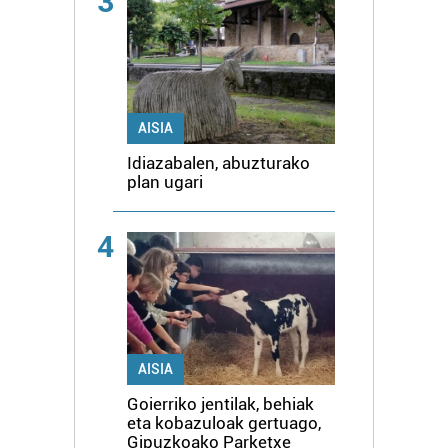
3
AISIA
Idiazabalen, abuzturako
plan ugari
4
AISIA
Goierriko jentilak, behiak
eta kobazuloak gertuago,
Gipuzkoako Parketxe