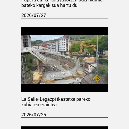
bateko kargak sua hartu du
2026/07/27
La Salle-Legazpi ikastetxe pareko
zubiaren eraistea
2026/07/25