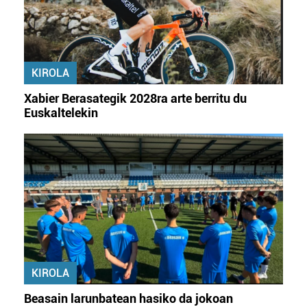
baliatzen gara. Ohar hau onartuz gero, teknologia hori
erabiltzeko baimen esplizitua ematen diguzu.
Gehiago
irakurri
KIROLA
Xabier Berasategik 2028ra arte berritu du
Euskaltelekin
KIROLA
Beasain larunbatean hasiko da jokoan