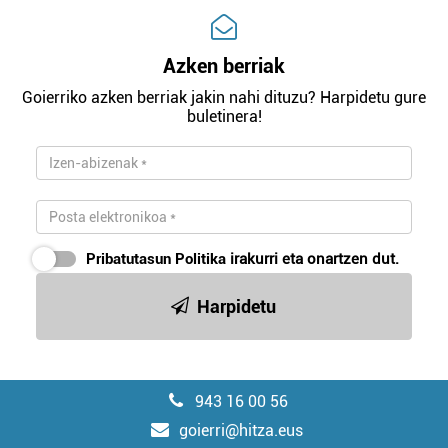
Azken berriak
Goierriko azken berriak jakin nahi dituzu? Harpidetu gure
buletinera!
Pribatutasun Politika
irakurri eta onartzen dut.
Harpidetu
943 16 00 56
goierri@hitza.eus