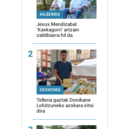
HILBERRIA
Jexux Mendizabal
'Kaxkagorri' artzain
zaldibiarra hil da
2
EKONOMIA
Telleria gaztak Donibane
Lohitzuneko azokara iritsi
dira