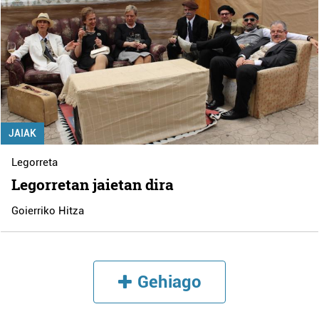
JAIAK
Legorreta
Legorretan jaietan dira
Goierriko Hitza
Gehiago