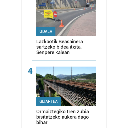
UDALA
Lazkaotik Beasainera
sartzeko bidea itxita,
Senpere kalean
4
GIZARTEA
Ormaiztegiko tren zubia
bisitatzeko aukera dago
bihar