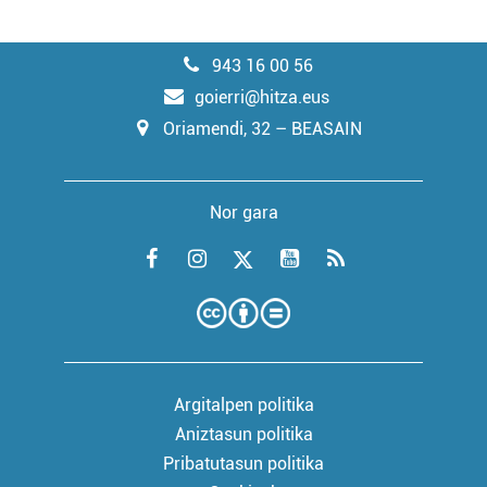
943 16 00 56
goierri@hitza.eus
Oriamendi, 32 – BEASAIN
Nor gara
Argitalpen politika
Aniztasun politika
Pribatutasun politika