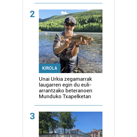
2
KIROLA
Unai Urkia zegamarrak
laugarren egin du euli-
arrantzako beteranoen
Munduko Txapelketan
3