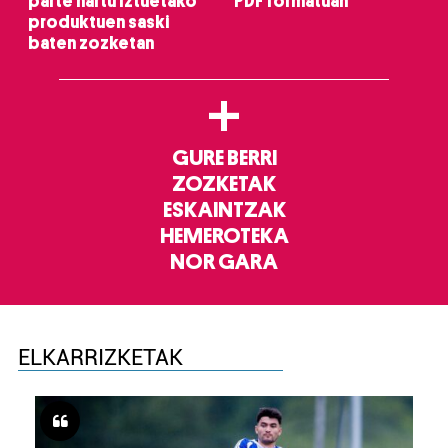
parte hartu Iztuetako
PDF formatuan
produktuen saski
baten zozketan
+
GURE BERRI
ZOZKETAK
ESKAINTZAK
HEMEROTEKA
NOR GARA
ELKARRIZKETAK