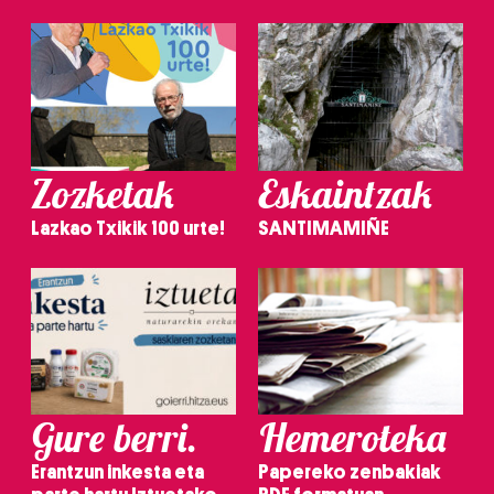
Zozketak
Eskaintzak
Lazkao Txikik 100 urte!
SANTIMAMIÑE
Gure berri.
Hemeroteka
Erantzun inkesta eta
Papereko zenbakiak