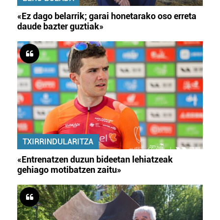
«Ez dago belarrik; garai honetarako oso erreta
daude bazter guztiak»
TXIRRINDULARITZA
«Entrenatzen duzun bideetan lehiatzeak
gehiago motibatzen zaitu»