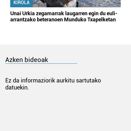
KIROLA
Unai Urkia zegamarrak laugarren egin du euli-
arrantzako beteranoen Munduko Txapelketan
Azken bideoak
Ez da informaziorik aurkitu sartutako
datuekin.