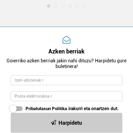
Azken berriak
Goierriko azken berriak jakin nahi dituzu? Harpidetu gure
buletinera!
Pribatutasun Politika
irakurri eta onartzen dut.
Harpidetu