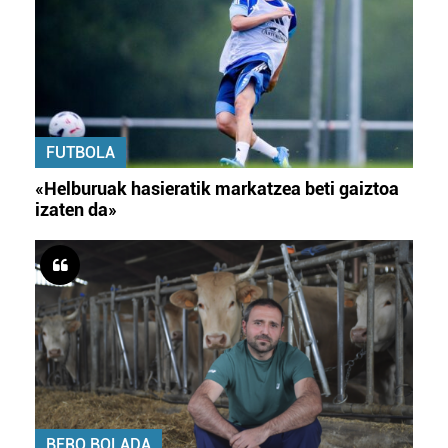
FUTBOLA
«Helburuak hasieratik markatzea beti gaiztoa
izaten da»
BERO BOLADA