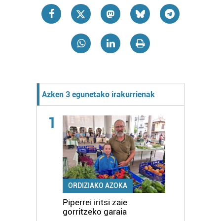
Azken 3 egunetako irakurrienak
1
ORDIZIAKO AZOKA
Piperrei iritsi zaie
gorritzeko garaia