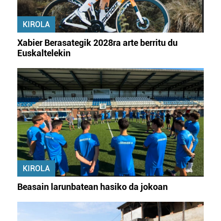
KIROLA
Xabier Berasategik 2028ra arte berritu du
Euskaltelekin
KIROLA
Beasain larunbatean hasiko da jokoan