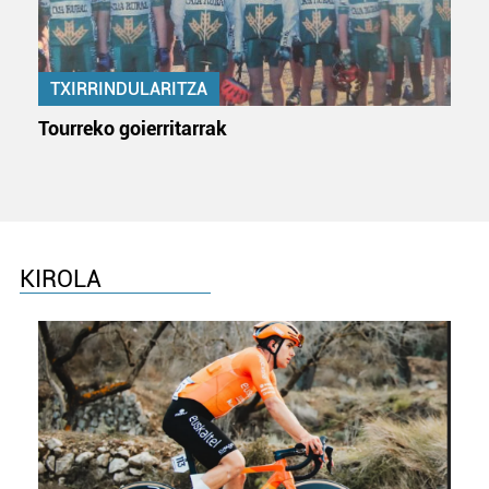
TXIRRINDULARITZA
Tourreko goierritarrak
KIROLA