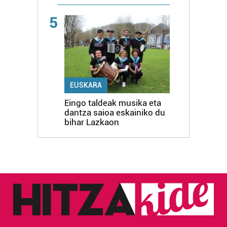
5
EUSKARA
Eingo taldeak musika eta
dantza saioa eskainiko du
bihar Lazkaon