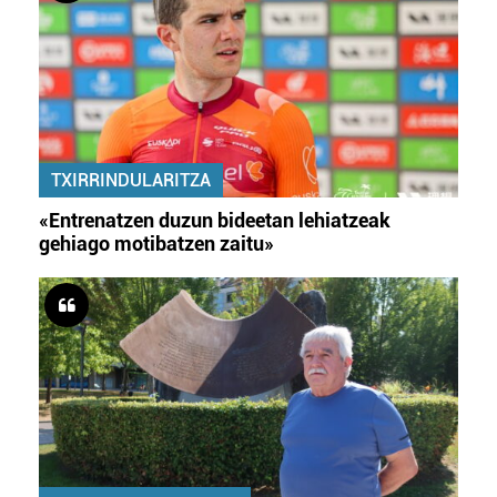
TXIRRINDULARITZA
«Entrenatzen duzun bideetan lehiatzeak
gehiago motibatzen zaitu»