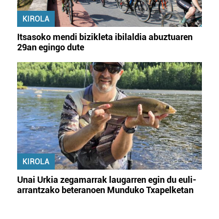
KIROLA
Itsasoko mendi bizikleta ibilaldia abuztuaren
29an egingo dute
KIROLA
Unai Urkia zegamarrak laugarren egin du euli-
arrantzako beteranoen Munduko Txapelketan