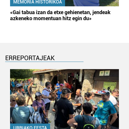
MEMORIA HISTORIKOA
«Gai tabua izan da etxe gehienetan, jendeak
azkeneko momentuan hitz egin du»
ERREPORTAJEAK
URBIAKO FESTA