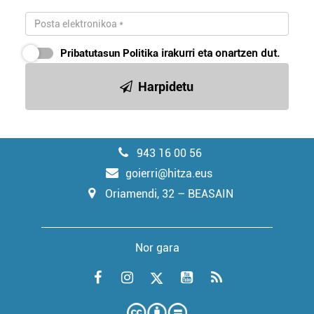
Pribatutasun Politika
irakurri eta onartzen dut.
Harpidetu
943 16 00 56
goierri@hitza.eus
Oriamendi, 32 – BEASAIN
Nor gara