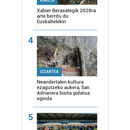
KIROLA
Xabier Berasategik 2028ra
arte berritu du
Euskaltelekin
4
GIZARTEA
Neandertalen kultura
ezagutzeko aukera, San
Adrianera bisita gidatua
eginda
5