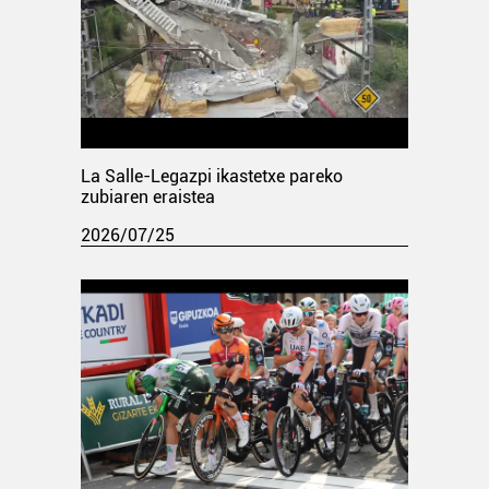
La Salle-Legazpi ikastetxe pareko
zubiaren eraistea
2026/07/25