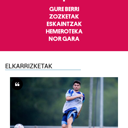
GURE BERRI
ZOZKETAK
ESKAINTZAK
HEMEROTEKA
NOR GARA
ELKARRIZKETAK