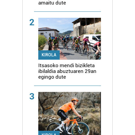
amaitu dute
2
KIROLA
Itsasoko mendi bizikleta
ibilaldia abuztuaren 29an
egingo dute
3