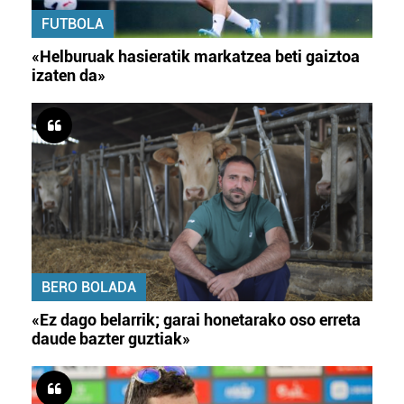
FUTBOLA
«Helburuak hasieratik markatzea beti gaiztoa
izaten da»
BERO BOLADA
«Ez dago belarrik; garai honetarako oso erreta
daude bazter guztiak»