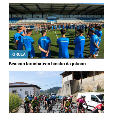
datuen atalean. Edozein unetan alda edo ken dezakezu
zure baimena Cookieen adierazpenean.
Webgune honek cookie propioak eta hirugarrenen cookie-
fitxategiak erabiltzen ditu. Zure esperientzia eta
zerbitzuak hobetzeko asmoz, cookie teknologiaz
baliatzen gara. Ohar hau onartuz gero, teknologia hori
erabiltzeko baimen esplizitua ematen diguzu.
Gehiago
irakurri
KIROLA
Beasain larunbatean hasiko da jokoan