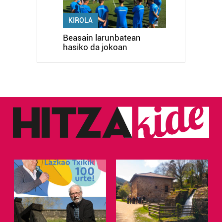
KIROLA
Beasain larunbatean
hasiko da jokoan