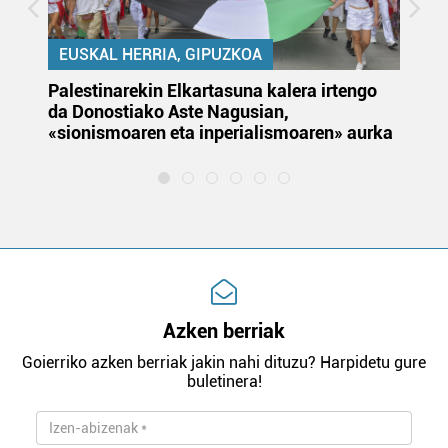
EUSKAL HERRIA, GIPUZKOA
Palestinarekin Elkartasuna kalera irtengo
Do
da Donostiako Aste Nagusian,
du
«sionismoaren eta inperialismoaren» aurka
et
Azken berriak
Goierriko azken berriak jakin nahi dituzu? Harpidetu gure
buletinera!