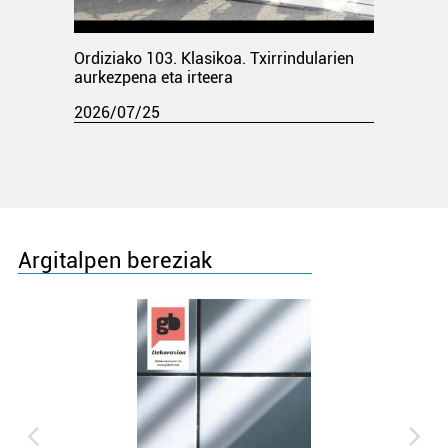
Ordiziako 103. Klasikoa. Txirrindularien
aurkezpena eta irteera
2026/07/25
Argitalpen bereziak