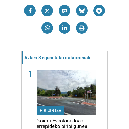
Azken 3 egunetako irakurrienak
1
HIRIGINTZA
Goierri Eskolara doan
errepideko biribilgunea