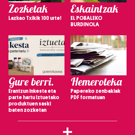
Zozketak
Eskaintzak
Lazkao Txikik 100 urte!
EL POBALEKO
BURDINOLA
Gure berri.
Hemeroteka
Erantzun inkesta eta
Papereko zenbakiak
parte hartu Iztuetako
PDF formatuan
produktuen saski
baten zozketan
+