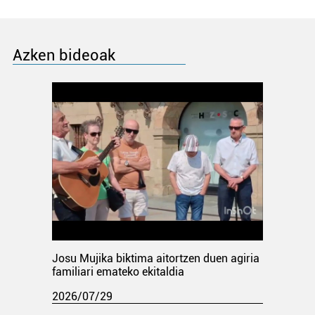
Azken bideoak
Josu Mujika biktima aitortzen duen agiria
familiari emateko ekitaldia
2026/07/29