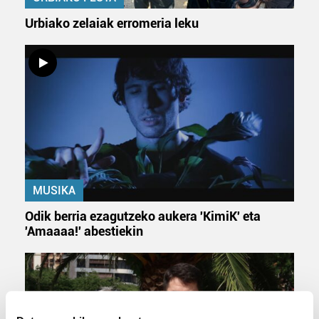
Urbiako zelaiak erromeria leku
MUSIKA
Odik berria ezagutzeko aukera 'KimiK' eta
'Amaaaa!' abestiekin