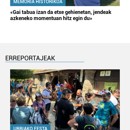
MEMORIA HISTORIKOA
«Gai tabua izan da etxe gehienetan, jendeak
azkeneko momentuan hitz egin du»
ERREPORTAJEAK
URBIAKO FESTA