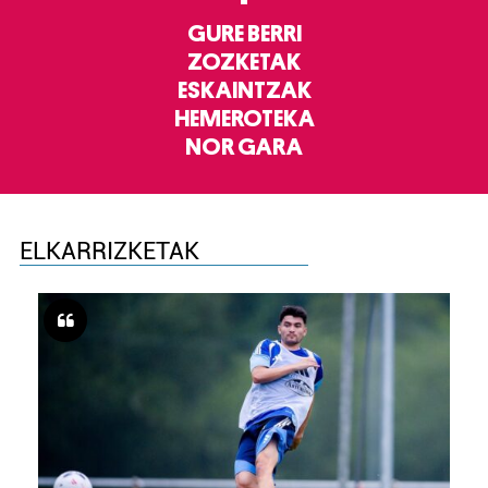
GURE BERRI
ZOZKETAK
ESKAINTZAK
HEMEROTEKA
NOR GARA
ELKARRIZKETAK