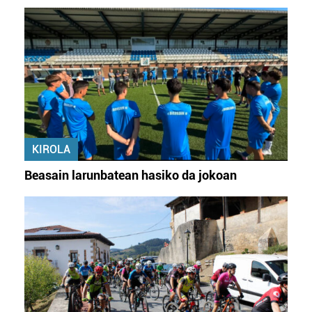
datuen atalean. Edozein unetan alda edo ken dezakezu
zure baimena Cookieen adierazpenean.
Webgune honek cookie propioak eta hirugarrenen cookie-
fitxategiak erabiltzen ditu. Zure esperientzia eta
zerbitzuak hobetzeko asmoz, cookie teknologiaz
baliatzen gara. Ohar hau onartuz gero, teknologia hori
erabiltzeko baimen esplizitua ematen diguzu.
Gehiago
irakurri
KIROLA
Beasain larunbatean hasiko da jokoan