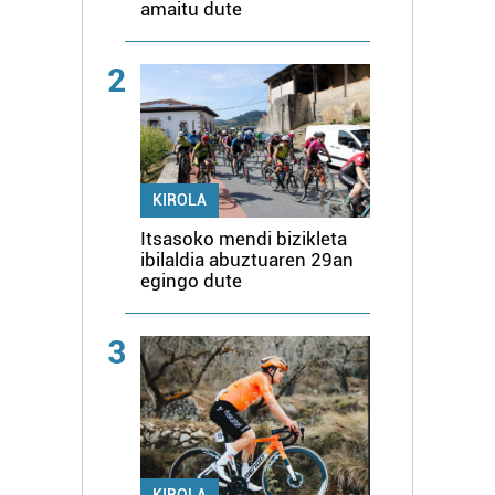
amaitu dute
2
KIROLA
Itsasoko mendi bizikleta
ibilaldia abuztuaren 29an
egingo dute
3
KIROLA