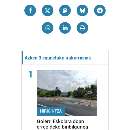
Azken 3 egunetako irakurrienak
1
HIRIGINTZA
Goierri Eskolara doan
errepideko biribilgunea