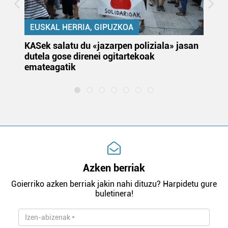
EUSKAL HERRIA, GIPUZKOA
KASek salatu du «jazarpen poliziala» jasan
Pa
dutela gose direnei ogitartekoak
da
emateagatik
«s
Azken berriak
Goierriko azken berriak jakin nahi dituzu? Harpidetu gure
buletinera!