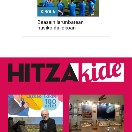
KIROLA
Beasain larunbatean
hasiko da jokoan