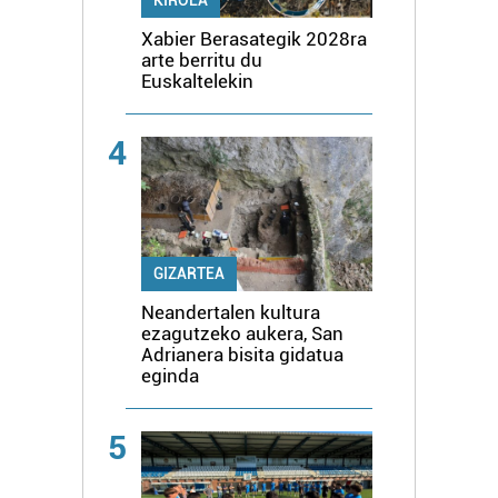
Xabier Berasategik 2028ra
arte berritu du
Euskaltelekin
4
GIZARTEA
Neandertalen kultura
ezagutzeko aukera, San
Adrianera bisita gidatua
eginda
5