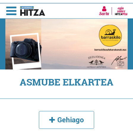
Sartu
ASMUBE ELKARTEA
Gehiago