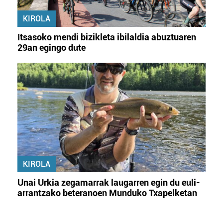
KIROLA
Itsasoko mendi bizikleta ibilaldia abuztuaren
29an egingo dute
KIROLA
Unai Urkia zegamarrak laugarren egin du euli-
arrantzako beteranoen Munduko Txapelketan