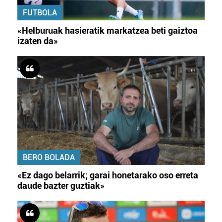
FUTBOLA
«Helburuak hasieratik markatzea beti gaiztoa
izaten da»
BERO BOLADA
«Ez dago belarrik; garai honetarako oso erreta
daude bazter guztiak»