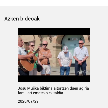
Azken bideoak
Josu Mujika biktima aitortzen duen agiria
familiari emateko ekitaldia
2026/07/29