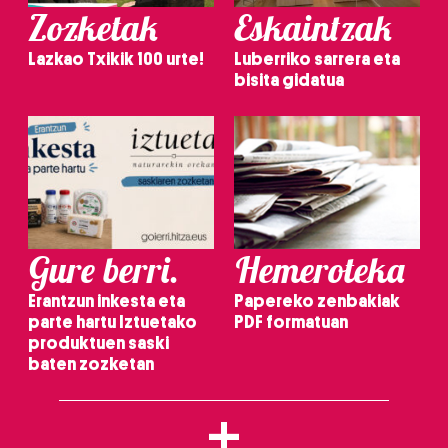
Zozketak
Eskaintzak
Lazkao Txikik 100 urte!
Luberriko sarrera eta
bisita gidatua
Gure berri.
Hemeroteka
Erantzun inkesta eta
Papereko zenbakiak
parte hartu Iztuetako
PDF formatuan
produktuen saski
baten zozketan
+