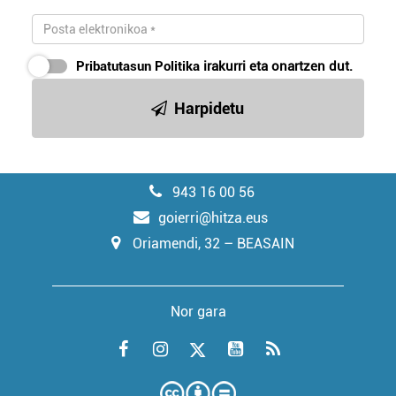
Pribatutasun Politika
irakurri eta onartzen dut.
Harpidetu
943 16 00 56
goierri@hitza.eus
Oriamendi, 32 – BEASAIN
Nor gara