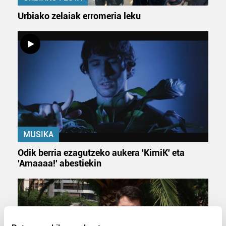
Urbiako zelaiak erromeria leku
MUSIKA
Odik berria ezagutzeko aukera 'KimiK' eta
'Amaaaa!' abestiekin