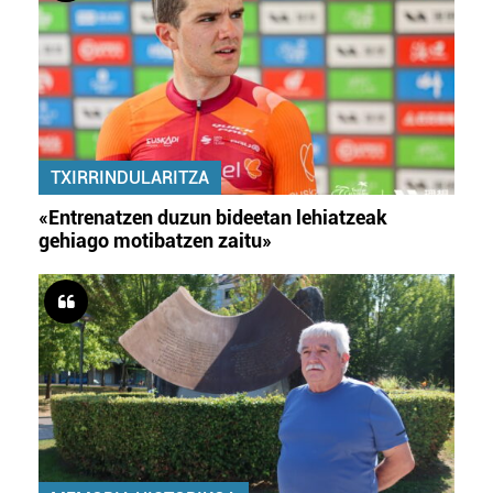
TXIRRINDULARITZA
«Entrenatzen duzun bideetan lehiatzeak
gehiago motibatzen zaitu»