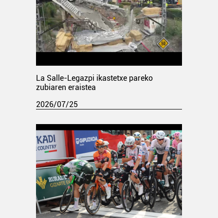
La Salle-Legazpi ikastetxe pareko
zubiaren eraistea
2026/07/25