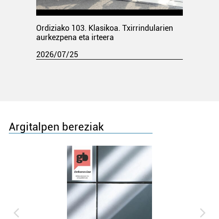
Ordiziako 103. Klasikoa. Txirrindularien
aurkezpena eta irteera
2026/07/25
Argitalpen bereziak