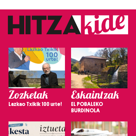
Zozketak
Eskaintzak
Lazkao Txikik 100 urte!
EL POBALEKO
BURDINOLA