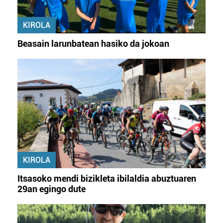
KIROLA
Beasain larunbatean hasiko da jokoan
KIROLA
Itsasoko mendi bizikleta ibilaldia abuztuaren
29an egingo dute