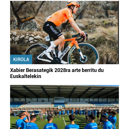
KIROLA
Xabier Berasategik 2028ra arte berritu du
Euskaltelekin