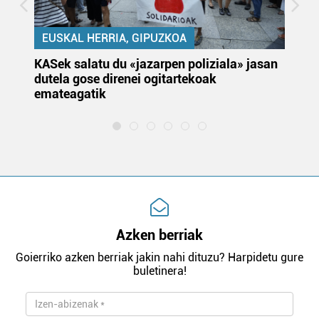
EUSKAL HERRIA, GIPUZKOA
KASek salatu du «jazarpen poliziala» jasan
Pa
dutela gose direnei ogitartekoak
da
emateagatik
«s
Azken berriak
Goierriko azken berriak jakin nahi dituzu? Harpidetu gure
buletinera!