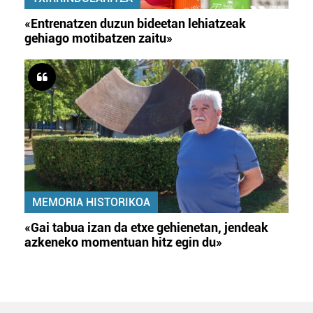
«Entrenatzen duzun bideetan lehiatzeak
gehiago motibatzen zaitu»
MEMORIA HISTORIKOA
«Gai tabua izan da etxe gehienetan, jendeak
azkeneko momentuan hitz egin du»