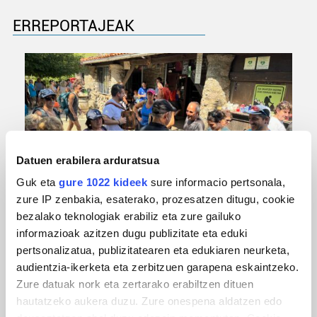
ERREPORTAJEAK
Datuen erabilera arduratsua
Guk eta
gure 1022 kideek
sure informacio pertsonala,
URBIAKO FESTA
zure IP zenbakia, esaterako, prozesatzen ditugu, cookie
bezalako teknologiak erabiliz eta zure gailuko
Urbiako zelaiak erromeria leku
informazioak azitzen dugu publizitate eta eduki
pertsonalizatua, publizitatearen eta edukiaren neurketa,
audientzia-ikerketa eta zerbitzuen garapena eskaintzeko.
Zure datuak nork eta zertarako erabiltzen dituen
hautatzeko aukera duzu. Zure onespena aldatzen edo