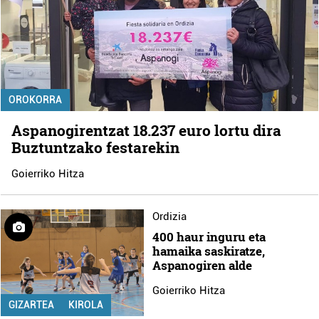
OROKORRA
Aspanogirentzat 18.237 euro lortu dira
Buztuntzako festarekin
Goierriko Hitza
Ordizia
400 haur inguru eta
hamaika saskiratze,
Aspanogiren alde
Goierriko Hitza
GIZARTEA
KIROLA