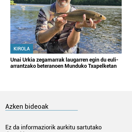
KIROLA
Unai Urkia zegamarrak laugarren egin du euli-
arrantzako beteranoen Munduko Txapelketan
Azken bideoak
Ez da informaziorik aurkitu sartutako