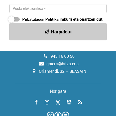
Pribatutasun Politika
irakurri eta onartzen dut.
Harpidetu
943 16 00 56
goierri@hitza.eus
Oriamendi, 32 – BEASAIN
Nor gara