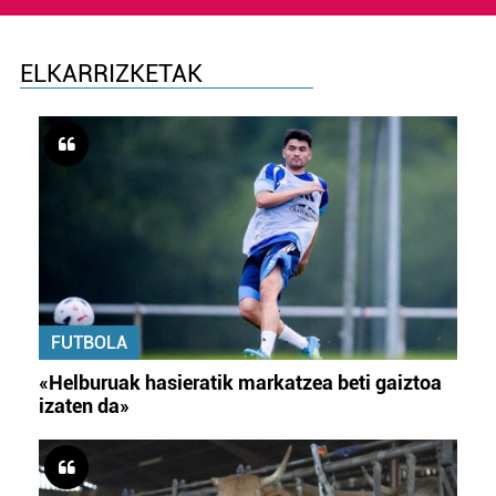
ELKARRIZKETAK
FUTBOLA
«Helburuak hasieratik markatzea beti gaiztoa
izaten da»