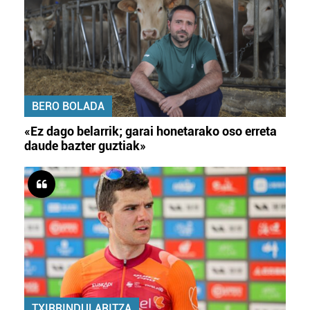
BERO BOLADA
«Ez dago belarrik; garai honetarako oso erreta
daude bazter guztiak»
TXIRRINDULARITZA