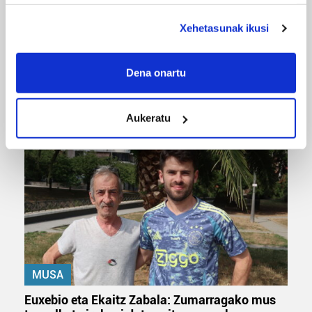
deuseztatzen ahal duzu edozein momentutan, Cookie
deklaraziotik edo Privacy triggerean klikatuz.
Xehetasunak ikusi
If you allow, we would also like to:
Collect information about your geographical
MUSIKA
Dena onartu
location which can be accurate to within several
Odik berria ezagutzeko aukera 'KimiK' eta
meters
'Amaaaa!' abestiekin
Aukeratu
Identify your device by actively scanning it for
specific characteristics (fingerprinting)
Find out more about how your personal data is processed
and set your preferences in the
details section
.
Guk eta gure bazkideek zure datu pertsonalak
prozesatzen ditugu, zure IP zenbakia, besteak beste,
teknologia erabiliz, cookieak adibidez, iragarki eta eduki
pertsonalizatuak eskaintzeko, iragarkiak eta edukia
neurtzeko, jendeari buruzko informazioa biltzeko eta
MUSA
produktuak garatzeko. Zure datuak nork eta zertarako
Euxebio eta Ekaitz Zabala: Zumarragako mus
erabiltzen dituen hauta dezakezu.