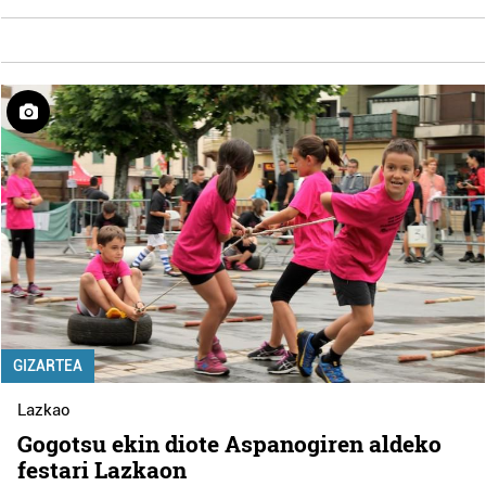
GIZARTEA
Lazkao
Gogotsu ekin diote Aspanogiren aldeko
festari Lazkaon