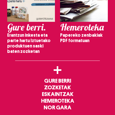
Gure berri.
Hemeroteka
Erantzun inkesta eta
Papereko zenbakiak
parte hartu Iztuetako
PDF formatuan
produktuen saski
baten zozketan
+
GURE BERRI
ZOZKETAK
ESKAINTZAK
HEMEROTEKA
NOR GARA