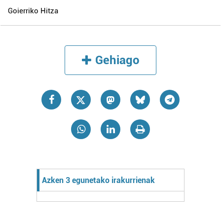
Goierriko Hitza
Gehiago
Azken 3 egunetako irakurrienak