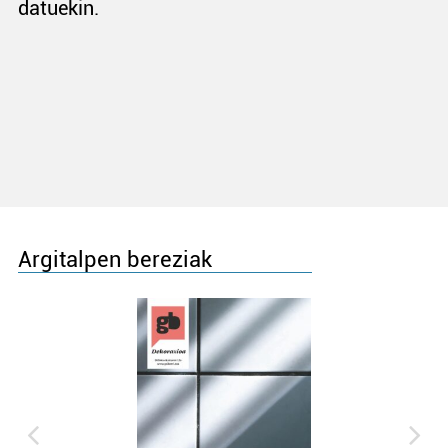
datuekin.
Argitalpen bereziak