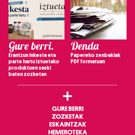
Gure berri.
Denda
Erantzun inkesta eta
Papereko zenbakiak
parte hartu Iztuetako
PDF formatuan
produktuen saski
baten zozketan
+
GURE BERRI
ZOZKETAK
ESKAINTZAK
HEMEROTEKA