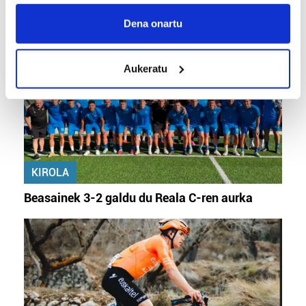
If you allow, we would also like to:
KIROLA
Collect information about your geographical
Dena onartu
location which can be accurate to within several
meters
Aukeratu
Identify your device by actively scanning it for
specific characteristics (fingerprinting)
Find out more about how your personal data is processed
and set your preferences in the
details section
.
Guk eta gure bazkideek zure datu pertsonalak
prozesatzen ditugu, zure IP zenbakia, besteak beste,
KIROLA
teknologia erabiliz, cookieak adibidez, iragarki eta eduki
Beasainek 3-2 galdu du Reala C-ren aurka
pertsonalizatuak eskaintzeko, iragarkiak eta edukia
neurtzeko, jendeari buruzko informazioa biltzeko eta
produktuak garatzeko. Zure datuak nork eta zertarako
erabiltzen dituen hauta dezakezu.
Bazkide batzuek ez dizute baimenik eskatzen, eta beren
interes komertzial legitimoetan babesten dira. Ikusi gure