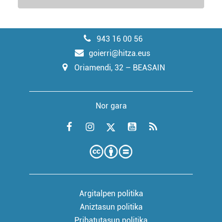
943 16 00 56
goierri@hitza.eus
Oriamendi, 32 – BEASAIN
Nor gara
Argitalpen politika
Aniztasun politika
Pribatutasun politika