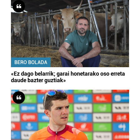
BERO BOLADA
«Ez dago belarrik; garai honetarako oso erreta
daude bazter guztiak»