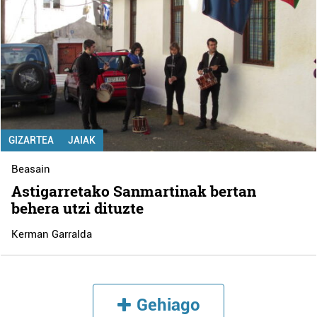
GIZARTEA
JAIAK
Beasain
Astigarretako Sanmartinak bertan
behera utzi dituzte
Kerman Garralda
Gehiago