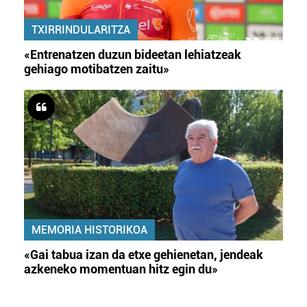
TXIRRINDULARITZA
«Entrenatzen duzun bideetan lehiatzeak
gehiago motibatzen zaitu»
MEMORIA HISTORIKOA
«Gai tabua izan da etxe gehienetan, jendeak
azkeneko momentuan hitz egin du»