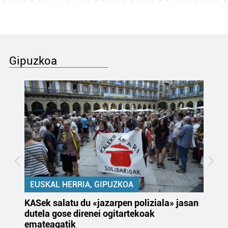
Gipuzkoa
EUSKAL HERRIA, GIPUZKOA
KASek salatu du «jazarpen poliziala» jasan
Pa
dutela gose direnei ogitartekoak
da
emateagatik
«s