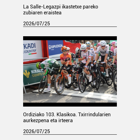
La Salle-Legazpi ikastetxe pareko
zubiaren eraistea
2026/07/25
Ordiziako 103. Klasikoa. Txirrindularien
aurkezpena eta irteera
2026/07/25