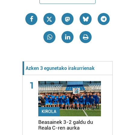
Azken 3 egunetako irakurrienak
1
KIROLA
Beasainek 3-2 galdu du
Reala C-ren aurka