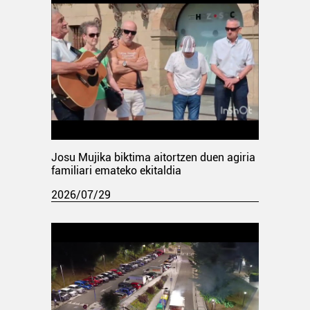
Josu Mujika biktima aitortzen duen agiria
familiari emateko ekitaldia
2026/07/29