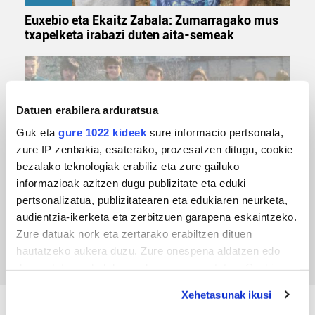
Euxebio eta Ekaitz Zabala: Zumarragako mus
txapelketa irabazi duten aita-semeak
Datuen erabilera arduratsua
Guk eta
gure 1022 kideek
sure informacio pertsonala,
zure IP zenbakia, esaterako, prozesatzen ditugu, cookie
bezalako teknologiak erabiliz eta zure gailuko
informazioak azitzen dugu publizitate eta eduki
pertsonalizatua, publizitatearen eta edukiaren neurketa,
TXIRRINDULARITZA
audientzia-ikerketa eta zerbitzuen garapena eskaintzeko.
Tourreko goierritarrak
Zure datuak nork eta zertarako erabiltzen dituen
hautatzeko aukera duzu. Zure onespena aldatzen edo
deuseztatzen ahal duzu edozein momentutan, Cookie
deklaraziotik edo Privacy triggerean klikatuz.
Xehetasunak ikusi