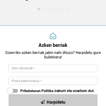
Azken berriak
Goierriko azken berriak jakin nahi dituzu? Harpidetu gure
buletinera!
Pribatutasun Politika
irakurri eta onartzen dut.
Harpidetu