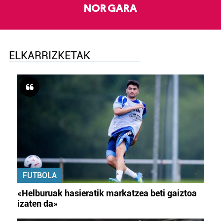
NOR GARA
ELKARRIZKETAK
FUTBOLA
«Helburuak hasieratik markatzea beti gaiztoa
izaten da»