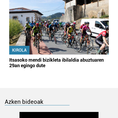
KIROLA
Itsasoko mendi bizikleta ibilaldia abuztuaren
29an egingo dute
Azken bideoak