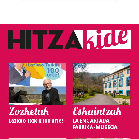
Zozketak
Eskaintzak
Lazkao Txikik 100 urte!
LA ENCARTADA
FABRIKA-MUSEOA