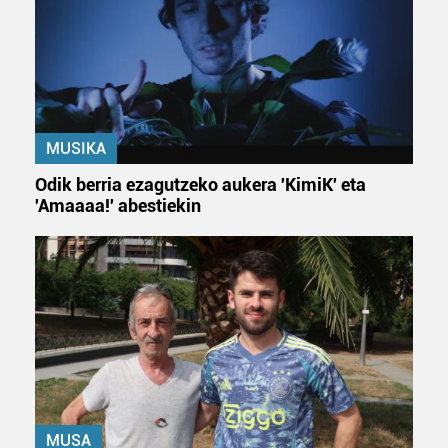
MUSIKA
Odik berria ezagutzeko aukera 'KimiK' eta
'Amaaaa!' abestiekin
MUSA