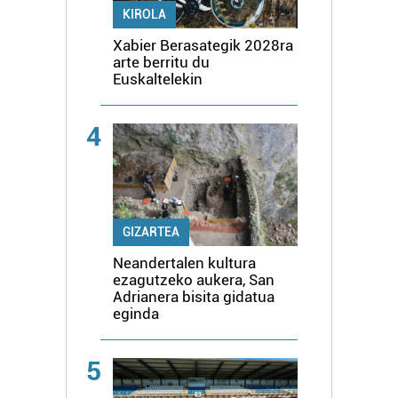
KIROLA
Xabier Berasategik 2028ra
arte berritu du
Euskaltelekin
4
GIZARTEA
Neandertalen kultura
ezagutzeko aukera, San
Adrianera bisita gidatua
eginda
5