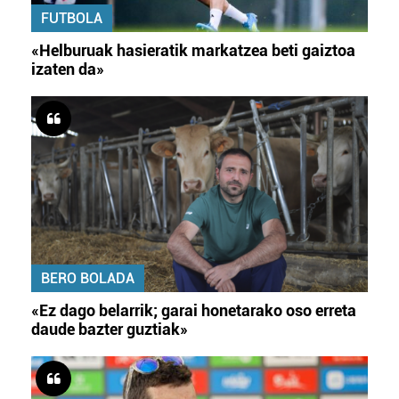
FUTBOLA
«Helburuak hasieratik markatzea beti gaiztoa
izaten da»
BERO BOLADA
«Ez dago belarrik; garai honetarako oso erreta
daude bazter guztiak»