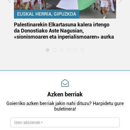
EUSKAL HERRIA, GIPUZKOA
Palestinarekin Elkartasuna kalera irtengo
Do
da Donostiako Aste Nagusian,
du
«sionismoaren eta inperialismoaren» aurka
et
Azken berriak
Goierriko azken berriak jakin nahi dituzu? Harpidetu gure
buletinera!