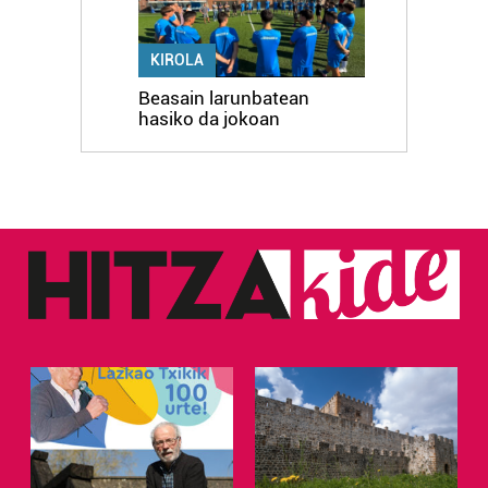
KIROLA
Beasain larunbatean
hasiko da jokoan