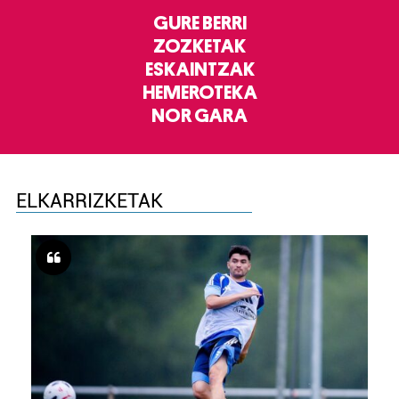
GURE BERRI
ZOZKETAK
ESKAINTZAK
HEMEROTEKA
NOR GARA
ELKARRIZKETAK