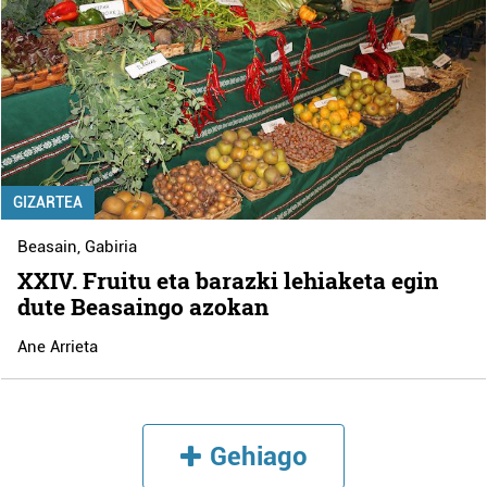
GIZARTEA
Beasain
,
Gabiria
XXIV. Fruitu eta barazki lehiaketa egin
dute Beasaingo azokan
Ane Arrieta
Gehiago