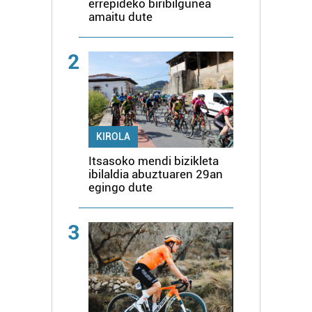
errepideko biribilgunea
amaitu dute
2
KIROLA
Itsasoko mendi bizikleta
ibilaldia abuztuaren 29an
egingo dute
3