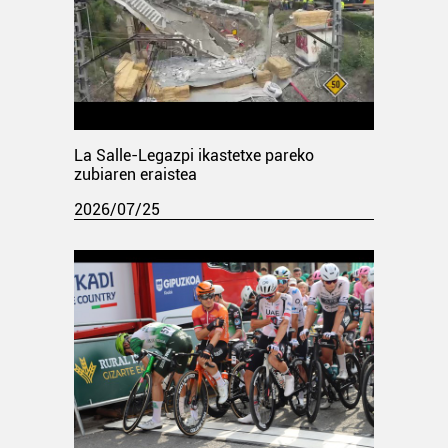
La Salle-Legazpi ikastetxe pareko
zubiaren eraistea
2026/07/25