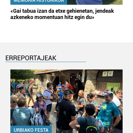
MEMORIA HISTORIKOA
«Gai tabua izan da etxe gehienetan, jendeak
azkeneko momentuan hitz egin du»
ERREPORTAJEAK
URBIAKO FESTA