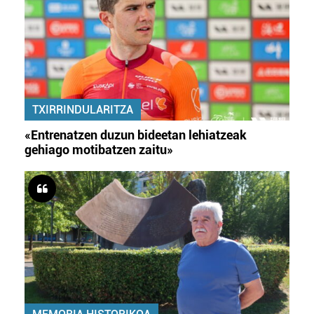
TXIRRINDULARITZA
«Entrenatzen duzun bideetan lehiatzeak
gehiago motibatzen zaitu»