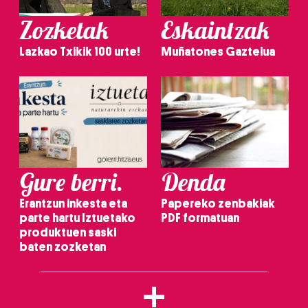
Zozketak
Eskaintzak
Lazkao Txikik 100 urte!
Muñatones Gaztelua
Gure berri.
Denda
Erantzun inkesta eta
Papereko zenbakiak
parte hartu Iztuetako
PDF formatuan
produktuen saski
baten zozketan
+