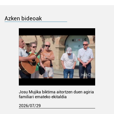
Azken bideoak
Josu Mujika biktima aitortzen duen agiria
familiari emateko ekitaldia
2026/07/29