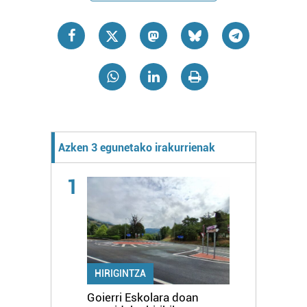
Azken 3 egunetako irakurrienak
1
HIRIGINTZA
Goierri Eskolara doan