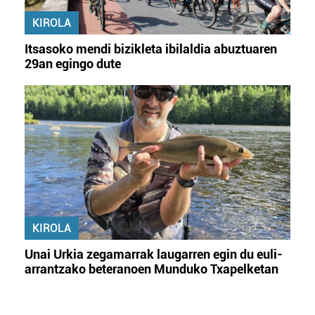
KIROLA
Itsasoko mendi bizikleta ibilaldia abuztuaren
29an egingo dute
KIROLA
Unai Urkia zegamarrak laugarren egin du euli-
arrantzako beteranoen Munduko Txapelketan