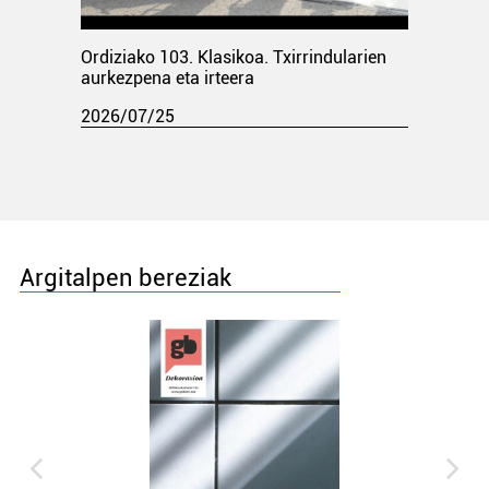
Ordiziako 103. Klasikoa. Txirrindularien
aurkezpena eta irteera
2026/07/25
Argitalpen bereziak