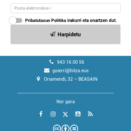
Pribatutasun Politika
irakurri eta onartzen dut.
Harpidetu
943 16 00 56
goierri@hitza.eus
Oriamendi, 32 – BEASAIN
Nor gara