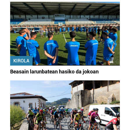
KIROLA
Beasain larunbatean hasiko da jokoan