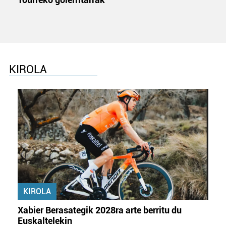
baliatzen gara. Ohar hau onartuz gero, teknologia hori
erabiltzeko baimen esplizitua ematen diguzu.
Gehiago
irakurri
KIROLA
KIROLA
Xabier Berasategik 2028ra arte berritu du
Euskaltelekin