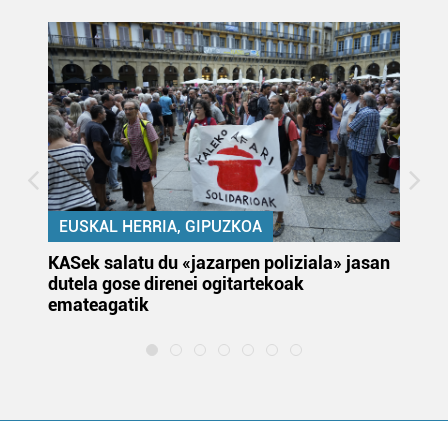
EUSKAL HERRIA, GIPUZKOA
KASek salatu du «jazarpen poliziala» jasan
Pa
dutela gose direnei ogitartekoak
da
emateagatik
«s