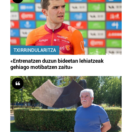
TXIRRINDULARITZA
«Entrenatzen duzun bideetan lehiatzeak
gehiago motibatzen zaitu»