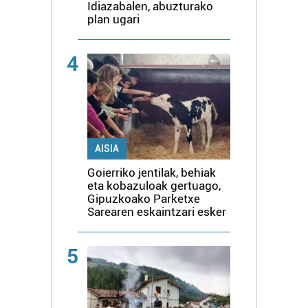
Idiazabalen, abuzturako
plan ugari
4
AISIA
Goierriko jentilak, behiak
eta kobazuloak gertuago,
Gipuzkoako Parketxe
Sarearen eskaintzari esker
5