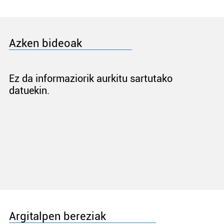
Azken bideoak
Ez da informaziorik aurkitu sartutako
datuekin.
Argitalpen bereziak