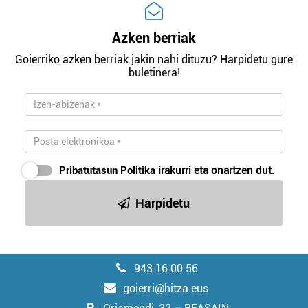
Azken berriak
Goierriko azken berriak jakin nahi dituzu? Harpidetu gure
buletinera!
Pribatutasun Politika
irakurri eta onartzen dut.
Harpidetu
943 16 00 56
goierri@hitza.eus