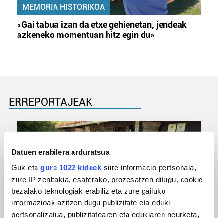
MEMORIA HISTORIKOA
«Gai tabua izan da etxe gehienetan, jendeak
azkeneko momentuan hitz egin du»
ERREPORTAJEAK
Datuen erabilera arduratsua
Guk eta
gure 1022 kideek
sure informacio pertsonala,
zure IP zenbakia, esaterako, prozesatzen ditugu, cookie
bezalako teknologiak erabiliz eta zure gailuko
informazioak azitzen dugu publizitate eta eduki
pertsonalizatua, publizitatearen eta edukiaren neurketa,