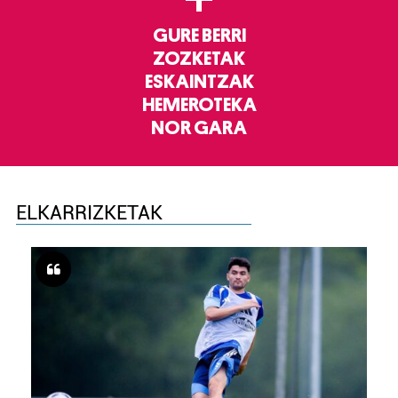
GURE BERRI
ZOZKETAK
ESKAINTZAK
HEMEROTEKA
NOR GARA
ELKARRIZKETAK