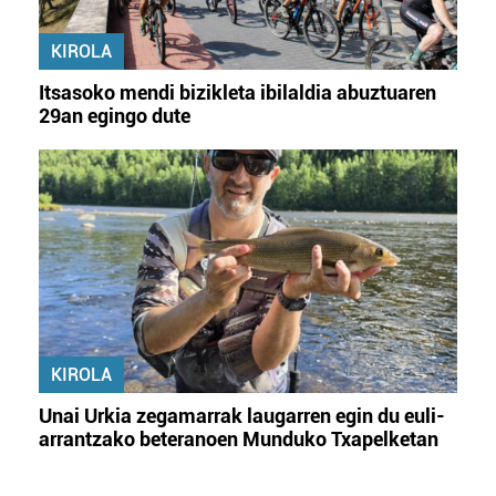
KIROLA
Itsasoko mendi bizikleta ibilaldia abuztuaren
29an egingo dute
KIROLA
Unai Urkia zegamarrak laugarren egin du euli-
arrantzako beteranoen Munduko Txapelketan