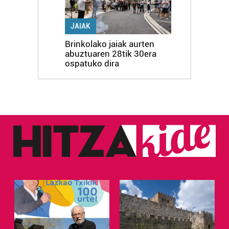
JAIAK
Brinkolako jaiak aurten
abuztuaren 28tik 30era
ospatuko dira