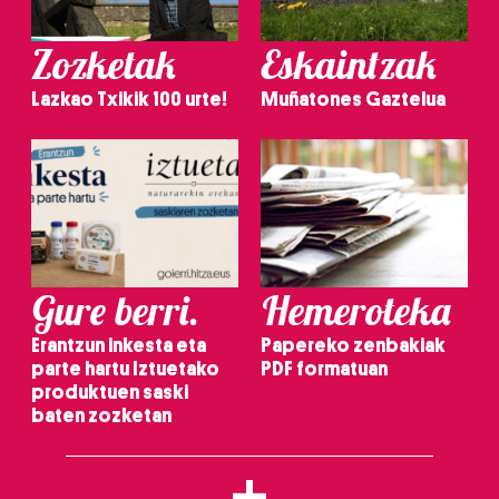
Zozketak
Eskaintzak
Lazkao Txikik 100 urte!
Muñatones Gaztelua
Gure berri.
Hemeroteka
Erantzun inkesta eta
Papereko zenbakiak
parte hartu Iztuetako
PDF formatuan
produktuen saski
baten zozketan
+