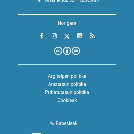
Oriamendi, 32 – BEASAIN
Nor gara
Argitalpen politika
Aniztasun politika
Pribatutasun politika
Cookieak
Babesleak: