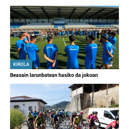
KIROLA
Beasain larunbatean hasiko da jokoan