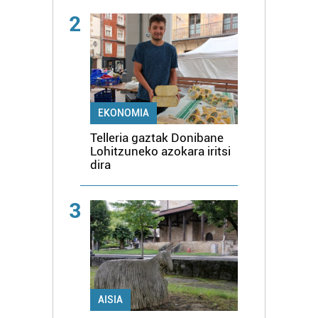
2
EKONOMIA
Telleria gaztak Donibane
Lohitzuneko azokara iritsi
dira
3
AISIA