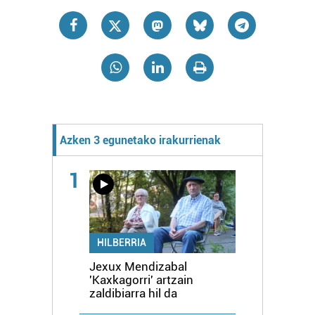
Azken 3 egunetako irakurrienak
1
HILBERRIA
Jexux Mendizabal
'Kaxkagorri' artzain
zaldibiarra hil da