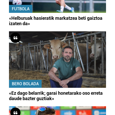
FUTBOLA
«Helburuak hasieratik markatzea beti gaiztoa
izaten da»
BERO BOLADA
«Ez dago belarrik; garai honetarako oso erreta
daude bazter guztiak»