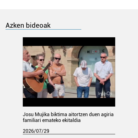
Azken bideoak
Josu Mujika biktima aitortzen duen agiria
familiari emateko ekitaldia
2026/07/29