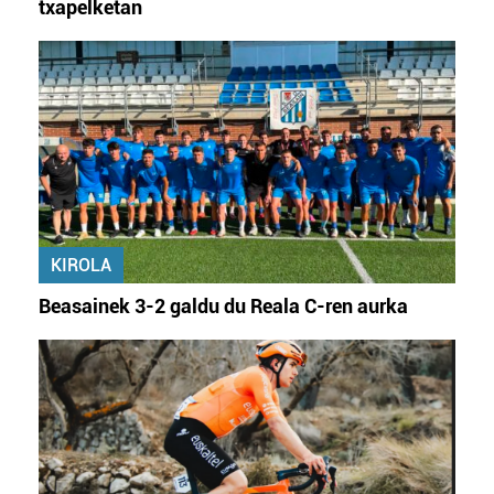
txapelketan
KIROLA
Beasainek 3-2 galdu du Reala C-ren aurka