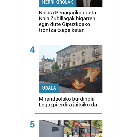
HERRI KIROLAK
Naiara Peñagarikano eta
Naia Zubillagak bigarren
egin dute Gipuzkoako
trontza txapelketan
4
UDALA
Mirandaolako burdinola
Legazpi erdira jaitsiko da
5