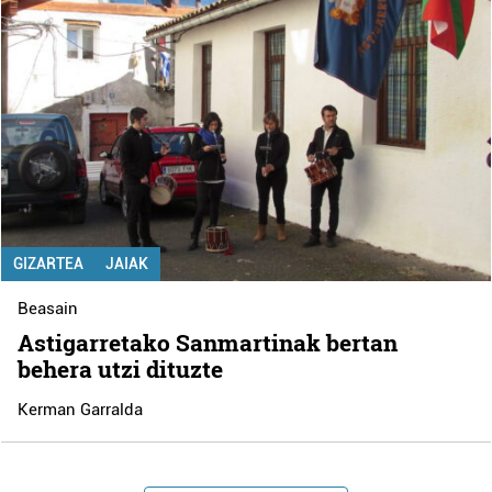
GIZARTEA
JAIAK
Beasain
Astigarretako Sanmartinak bertan
behera utzi dituzte
Kerman Garralda