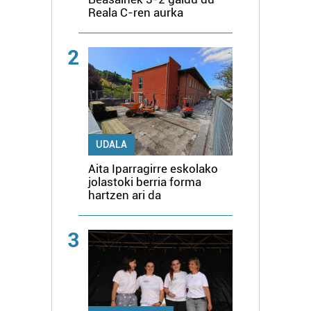
Reala C-ren aurka
2
UDALA
Aita Iparragirre eskolako
jolastoki berria forma
hartzen ari da
3