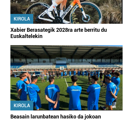
KIROLA
Xabier Berasategik 2028ra arte berritu du
Euskaltelekin
KIROLA
Beasain larunbatean hasiko da jokoan