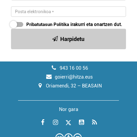
Pribatutasun Politika
irakurri eta onartzen dut.
Harpidetu
943 16 00 56
goierri@hitza.eus
Oriamendi, 32 – BEASAIN
Nor gara