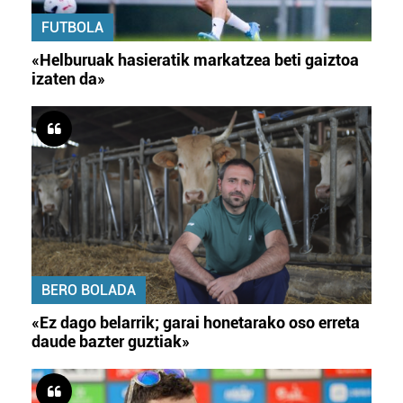
FUTBOLA
«Helburuak hasieratik markatzea beti gaiztoa
izaten da»
BERO BOLADA
«Ez dago belarrik; garai honetarako oso erreta
daude bazter guztiak»