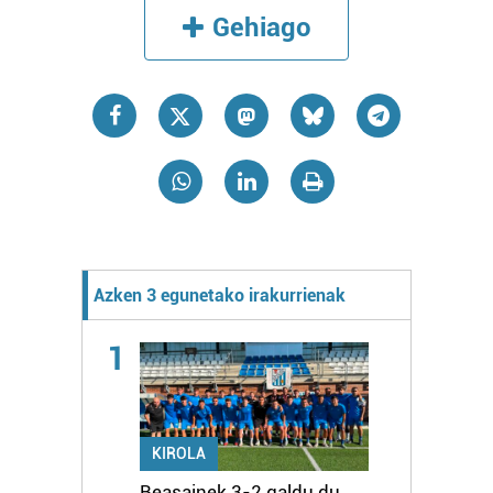
Gehiago
Azken 3 egunetako irakurrienak
1
KIROLA
Beasainek 3-2 galdu du