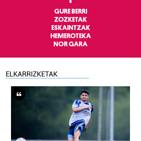
GURE BERRI
ZOZKETAK
ESKAINTZAK
HEMEROTEKA
NOR GARA
ELKARRIZKETAK