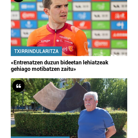
TXIRRINDULARITZA
«Entrenatzen duzun bideetan lehiatzeak
gehiago motibatzen zaitu»