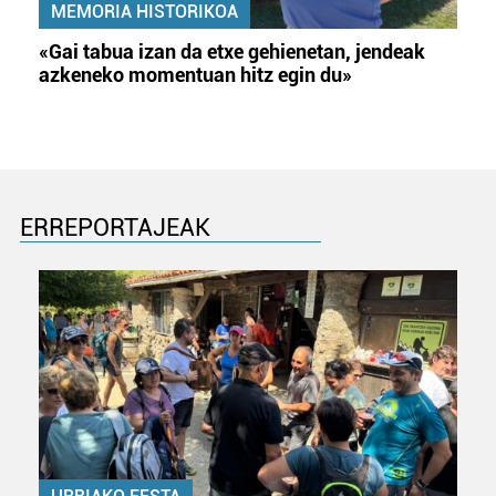
MEMORIA HISTORIKOA
«Gai tabua izan da etxe gehienetan, jendeak
azkeneko momentuan hitz egin du»
ERREPORTAJEAK