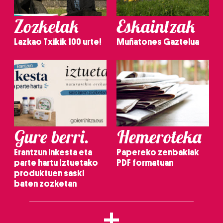
Zozketak
Eskaintzak
Lazkao Txikik 100 urte!
Muñatones Gaztelua
Gure berri.
Hemeroteka
Erantzun inkesta eta
Papereko zenbakiak
parte hartu Iztuetako
PDF formatuan
produktuen saski
baten zozketan
+