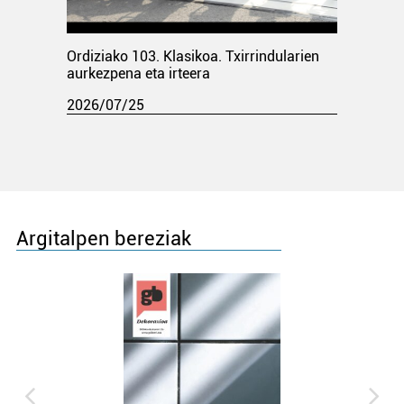
Ordiziako 103. Klasikoa. Txirrindularien
aurkezpena eta irteera
2026/07/25
Argitalpen bereziak