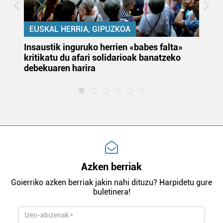
EUSKAL HERRIA, GIPUZKOA
Insaustik inguruko herrien «babes falta»
KA
kritikatu du afari solidarioak banatzeko
du
debekuaren harira
e
Azken berriak
Goierriko azken berriak jakin nahi dituzu? Harpidetu gure
buletinera!