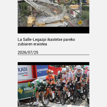
La Salle-Legazpi ikastetxe pareko
zubiaren eraistea
2026/07/25