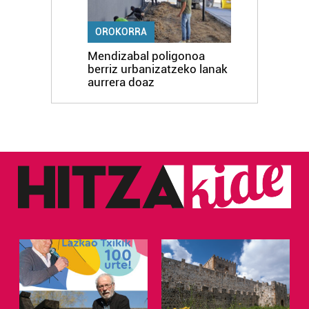
OROKORRA
Mendizabal poligonoa
berriz urbanizatzeko lanak
aurrera doaz