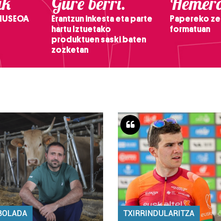
ak
Gure berri.
Hemero
 MUSEOA
Erantzun inkesta eta parte
Papereko ze
hartu Iztuetako
formatuan
produktuen saski baten
zozketan
BOLADA
TXIRRINDULARITZA