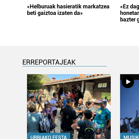
«Helburuak hasieratik markatzea
«Ez dag
beti gaiztoa izaten da»
honetar
bazter 
ERREPORTAJEAK
URBIAKO FESTA
MUSIK