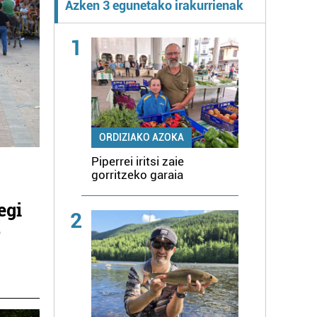
Azken 3 egunetako irakurrienak
1
ORDIZIAKO AZOKA
Piperrei iritsi zaie
gorritzeko garaia
egi
2
o