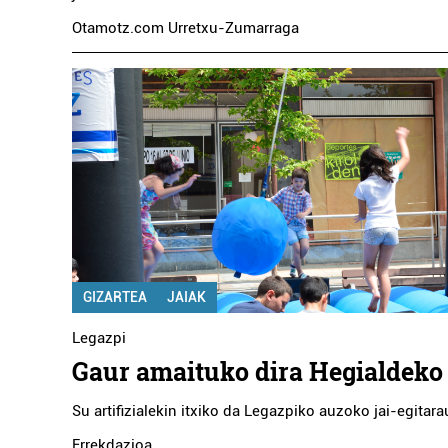
Otamotz.com Urretxu-Zumarraga
GIZARTEA
JAIAK
Legazpi
Gaur amaituko dira Hegialdeko 
Su artifizialekin itxiko da Legazpiko auzoko jai-egitara
Errekdazioa