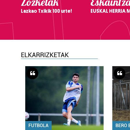
Zozketak
Eskaintz
Lazkao Txikik 100 urte!
EUSKAL HERRIA
ELKARRIZKETAK
FUTBOLA
BERO 