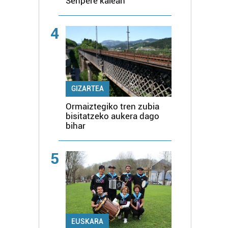
Senpere kalean
4
GIZARTEA
Ormaiztegiko tren zubia
bisitatzeko aukera dago
bihar
5
EUSKARA