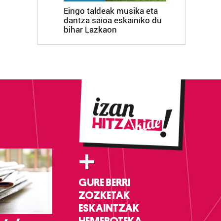
Eingo taldeak musika eta
dantza saioa eskainiko du
bihar Lazkaon
+
GURE BERRI
ZOZKETAK
ESKAINTZAK
HEMEROTEKA