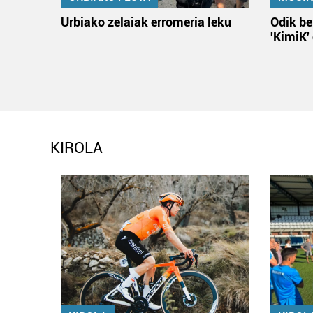
Urbiako zelaiak erromeria leku
Odik be
'KimiK'
KIROLA