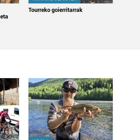
:
Tourreko goierritarrak
eta
k