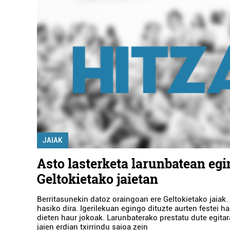
JAIAK
Asto lasterketa larunbatean egi
Geltokietako jaietan
Berritasunekin datoz oraingoan ere Geltokietako jaiak.
hasiko dira. Igerilekuan egingo dituzte aurten festei h
dieten haur jokoak. Larunbaterako prestatu dute egita
jaien erdian txirrindu saioa zein