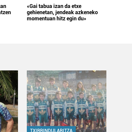
tan
«Gai tabua izan da etxe
atzen
gehienetan, jendeak azkeneko
momentuan hitz egin du»
TXIRRINDULARITZA