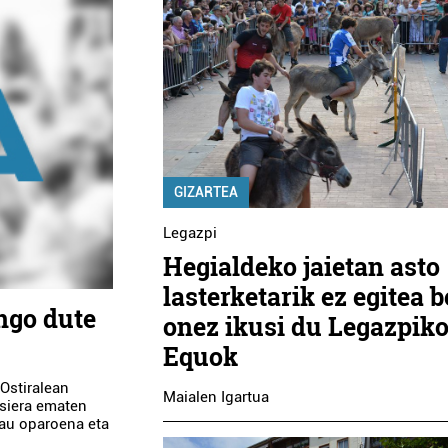
GIZARTEA
Legazpi
Hegialdeko jaietan asto
lasterketarik ez egitea b
ngo dute
onez ikusi du Legazpik
Equok
 Ostiralean
Maialen Igartua
asiera ematen
rau oparoena eta