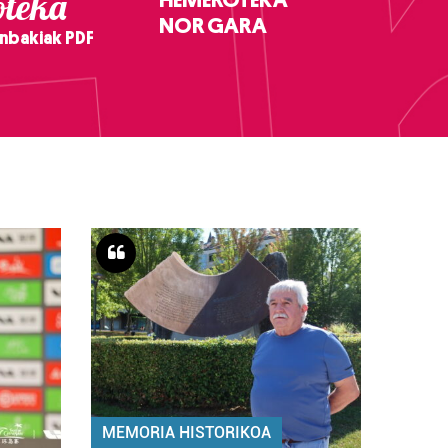
teka
NOR GARA
nbakiak PDF
MEMORIA HISTORIKOA