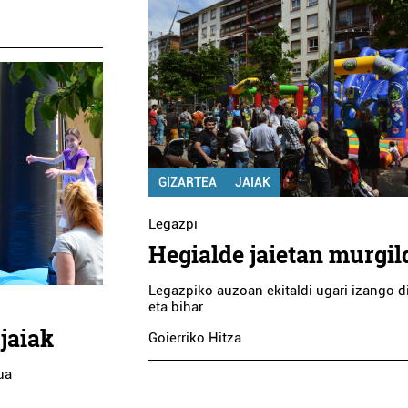
GIZARTEA
JAIAK
Legazpi
Hegialde jaietan murgil
Legazpiko auzoan ekitaldi ugari izango d
eta bihar
jaiak
Goierriko Hitza
ua