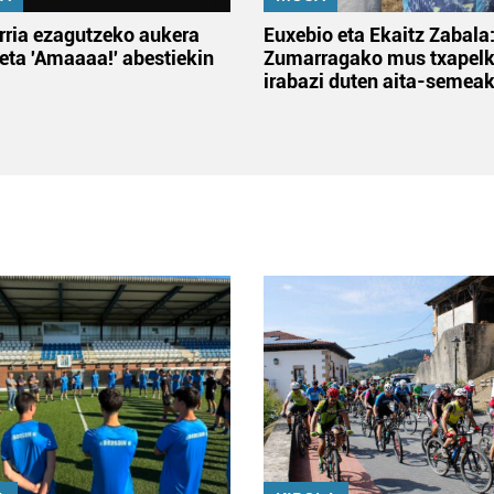
rria ezagutzeko aukera
Euxebio eta Ekaitz Zabala
 eta 'Amaaaa!' abestiekin
Zumarragako mus txapelk
irabazi duten aita-semea