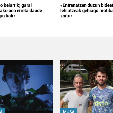
o belarrik; garai
«Entrenatzen duzun bidee
ako oso erreta daude
lehiatzeak gehiago motib
guztiak»
zaitu»
A
MUSA