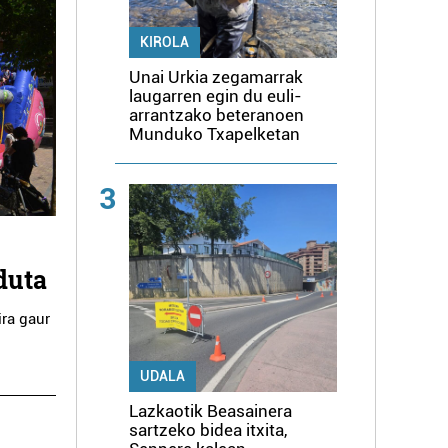
KIROLA
Unai Urkia zegamarrak
laugarren egin du euli-
arrantzako beteranoen
Munduko Txapelketan
3
duta
ira gaur
UDALA
Lazkaotik Beasainera
sartzeko bidea itxita,