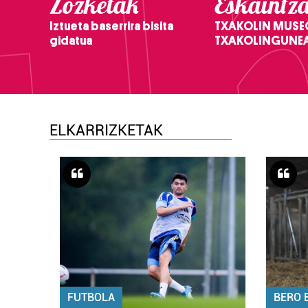
Zozketak
Eskaintz
Iztueta baserrira bisita
TXAKOLIN MUSE
gidatua
TXAKOLINGUNE
ELKARRIZKETAK
FUTBOLA
BERO 