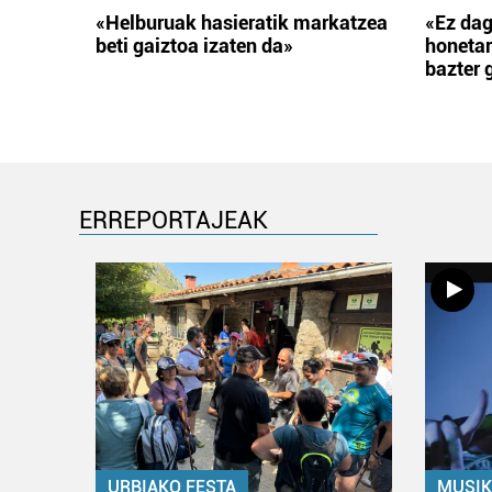
«Helburuak hasieratik markatzea
«Ez dag
beti gaiztoa izaten da»
honetar
bazter 
ERREPORTAJEAK
URBIAKO FESTA
MUSIK