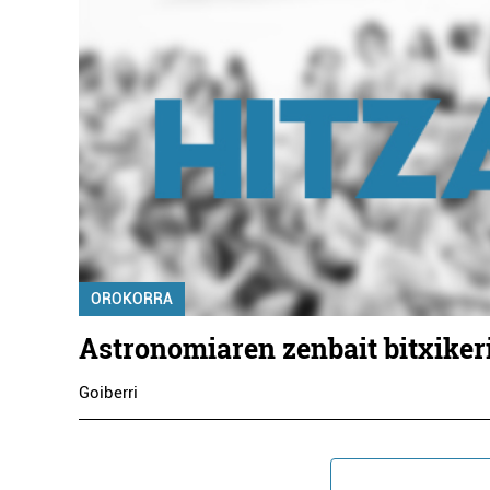
OROKORRA
Astronomiaren zenbait bitxiker
Goiberri