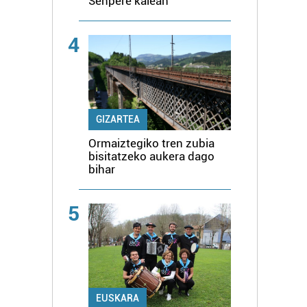
Senpere kalean
4
GIZARTEA
Ormaiztegiko tren zubia
bisitatzeko aukera dago
bihar
5
EUSKARA