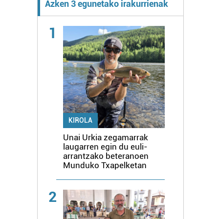
Azken 3 egunetako irakurrienak
1
KIROLA
Unai Urkia zegamarrak
laugarren egin du euli-
arrantzako beteranoen
Munduko Txapelketan
2