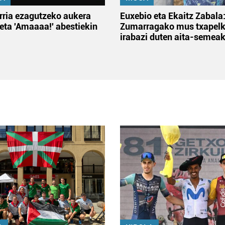
rria ezagutzeko aukera
Euxebio eta Ekaitz Zabala
 eta 'Amaaaa!' abestiekin
Zumarragako mus txapelk
irabazi duten aita-semea