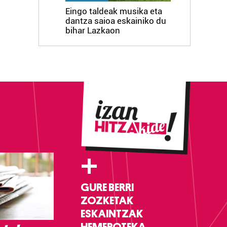
Eingo taldeak musika eta
dantza saioa eskainiko du
bihar Lazkaon
+
GURE BERRI
ZOZKETAK
ESKAINTZAK
HEMEROTEKA