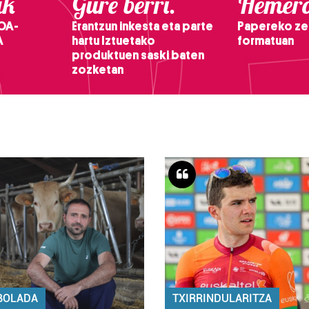
ak
Gure berri.
Hemero
OA-
Erantzun inkesta eta parte
Papereko ze
A
hartu Iztuetako
formatuan
produktuen saski baten
zozketan
BOLADA
TXIRRINDULARITZA