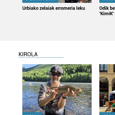
Urbiako zelaiak erromeria leku
Odik be
'KimiK'
KIROLA