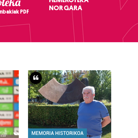
teka
NOR GARA
nbakiak PDF
MEMORIA HISTORIKOA