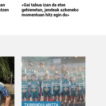
tan
«Gai tabua izan da etxe
atzen
gehienetan, jendeak azkeneko
momentuan hitz egin du»
TXIRRINDULARITZA