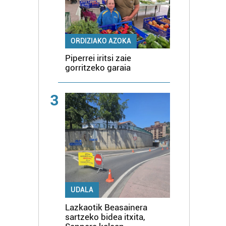
ORDIZIAKO AZOKA
Piperrei iritsi zaie
gorritzeko garaia
3
UDALA
Lazkaotik Beasainera
sartzeko bidea itxita,