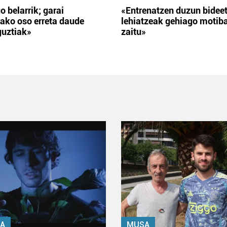
o belarrik; garai
«Entrenatzen duzun bidee
ako oso erreta daude
lehiatzeak gehiago motib
guztiak»
zaitu»
A
MUSA