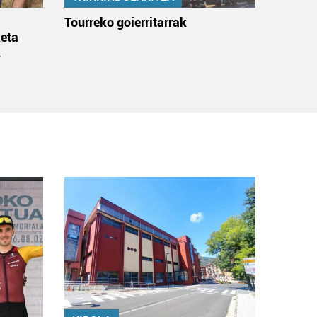
:
Tourreko goierritarrak
eta
k