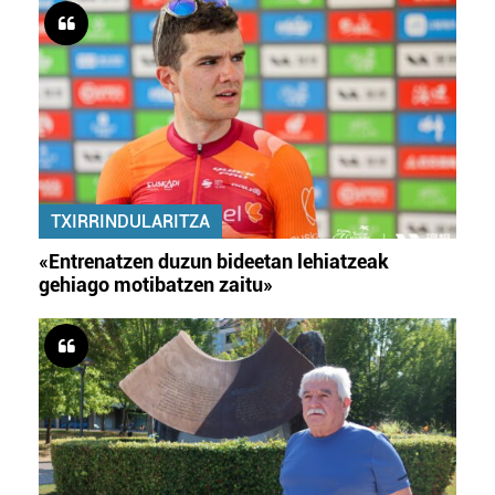
TXIRRINDULARITZA
«Entrenatzen duzun bideetan lehiatzeak
gehiago motibatzen zaitu»