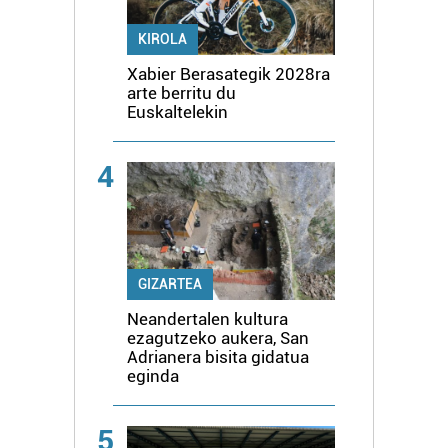
KIROLA
Xabier Berasategik 2028ra
arte berritu du
Euskaltelekin
4
GIZARTEA
Neandertalen kultura
ezagutzeko aukera, San
Adrianera bisita gidatua
eginda
5