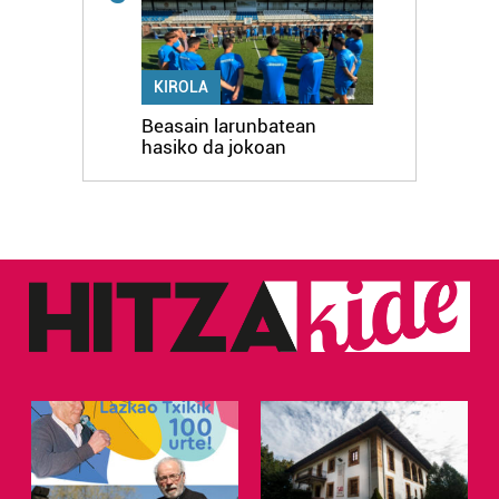
KIROLA
Beasain larunbatean
hasiko da jokoan