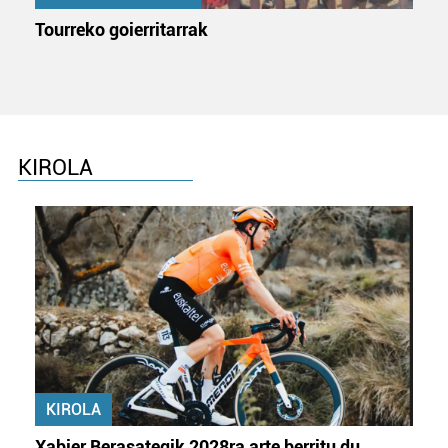
Tourreko goierritarrak
KIROLA
KIROLA
Xabier Berasategik 2028ra arte berritu du