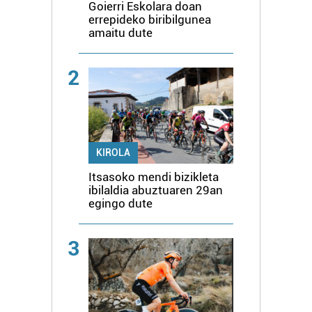
Goierri Eskolara doan
errepideko biribilgunea
amaitu dute
2
KIROLA
Itsasoko mendi bizikleta
ibilaldia abuztuaren 29an
egingo dute
3