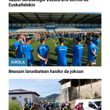
Euskaltelekin
KIROLA
Beasain larunbatean hasiko da jokoan