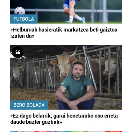
FUTBOLA
«Helburuak hasieratik markatzea beti gaiztoa
izaten da»
BERO BOLADA
«Ez dago belarrik; garai honetarako oso erreta
daude bazter guztiak»