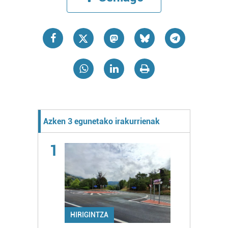
Azken 3 egunetako irakurrienak
1
HIRIGINTZA