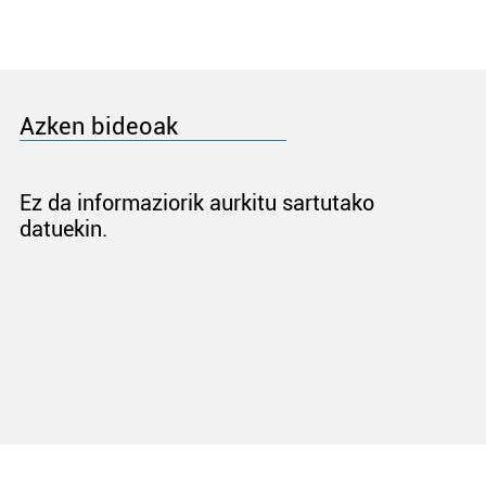
Azken bideoak
Ez da informaziorik aurkitu sartutako
datuekin.