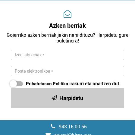
Azken berriak
Goierriko azken berriak jakin nahi dituzu? Harpidetu gure
buletinera!
Pribatutasun Politika
irakurri eta onartzen dut.
Harpidetu
943 16 00 56