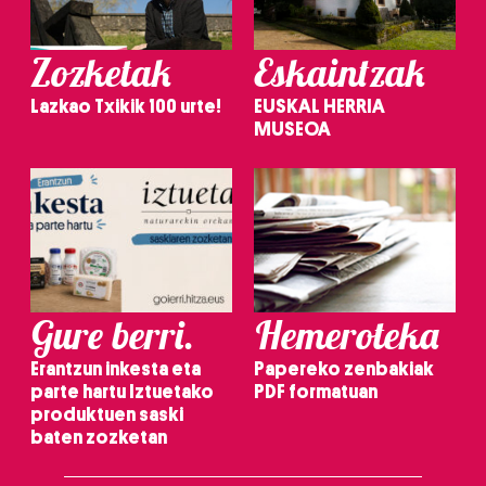
Zozketak
Eskaintzak
Lazkao Txikik 100 urte!
EUSKAL HERRIA
MUSEOA
Gure berri.
Hemeroteka
Erantzun inkesta eta
Papereko zenbakiak
parte hartu Iztuetako
PDF formatuan
produktuen saski
baten zozketan