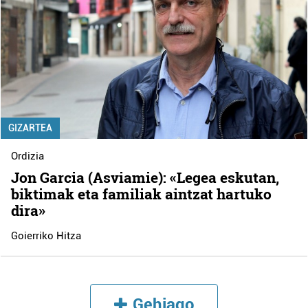
GIZARTEA
Ordizia
Jon Garcia (Asviamie): «Legea eskutan,
biktimak eta familiak aintzat hartuko
dira»
Goierriko Hitza
Gehiago