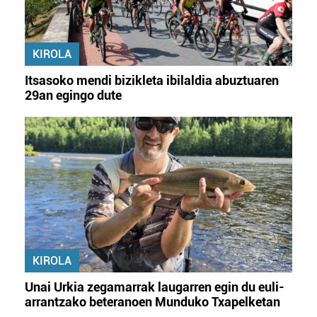
KIROLA
Itsasoko mendi bizikleta ibilaldia abuztuaren
29an egingo dute
KIROLA
Unai Urkia zegamarrak laugarren egin du euli-
arrantzako beteranoen Munduko Txapelketan