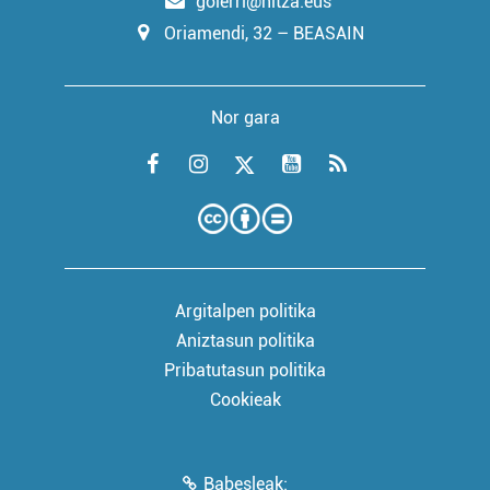
goierri@hitza.eus
Oriamendi, 32 – BEASAIN
Nor gara
Argitalpen politika
Aniztasun politika
Pribatutasun politika
Cookieak
Babesleak: