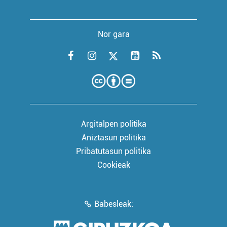
Nor gara
Argitalpen politika
Aniztasun politika
Pribatutasun politika
Cookieak
Babesleak: