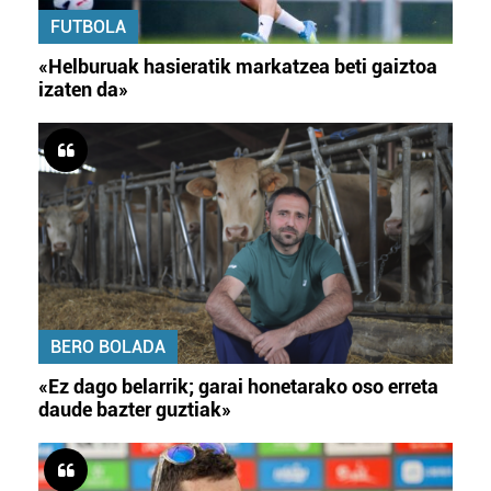
FUTBOLA
«Helburuak hasieratik markatzea beti gaiztoa
izaten da»
BERO BOLADA
«Ez dago belarrik; garai honetarako oso erreta
daude bazter guztiak»