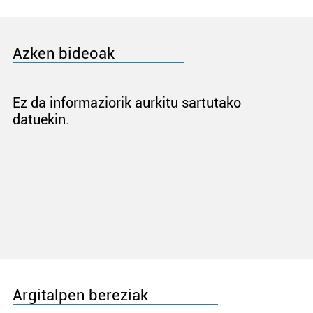
Azken bideoak
Ez da informaziorik aurkitu sartutako
datuekin.
Argitalpen bereziak