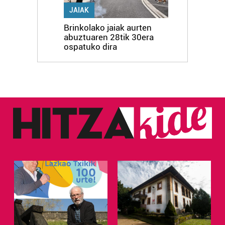
JAIAK
Brinkolako jaiak aurten
abuztuaren 28tik 30era
ospatuko dira