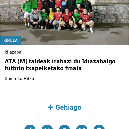
KIROLA
Idiazabal
ATA (M) taldeak irabazi du Idiazabalgo
futbito txapelketako finala
Goierriko Hitza
Gehiago