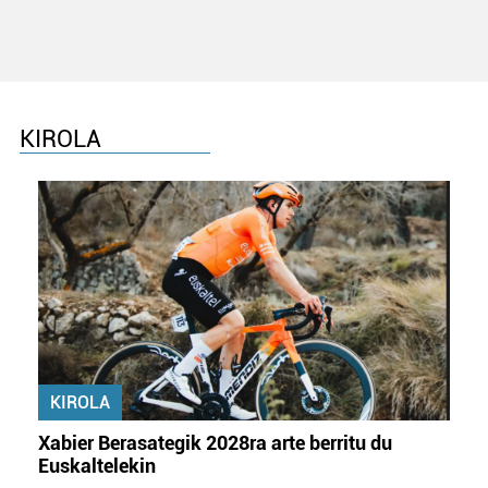
KIROLA
KIROLA
Xabier Berasategik 2028ra arte berritu du
Euskaltelekin