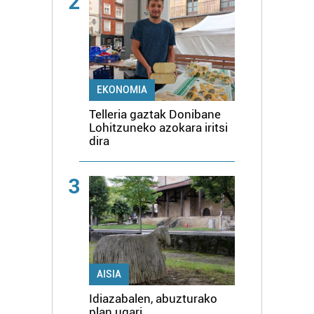
2
EKONOMIA
Telleria gaztak Donibane
Lohitzuneko azokara iritsi
dira
3
AISIA
Idiazabalen, abuzturako
plan ugari