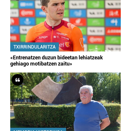
TXIRRINDULARITZA
«Entrenatzen duzun bideetan lehiatzeak
gehiago motibatzen zaitu»