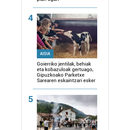
4
AISIA
Goierriko jentilak, behiak
eta kobazuloak gertuago,
Gipuzkoako Parketxe
Sarearen eskaintzari esker
5