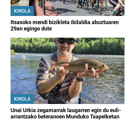
KIROLA
Itsasoko mendi bizikleta ibilaldia abuztuaren
29an egingo dute
KIROLA
Unai Urkia zegamarrak laugarren egin du euli-
arrantzako beteranoen Munduko Txapelketan