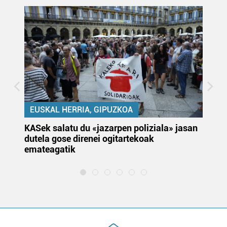
EUSKAL HERRIA, GIPUZKOA
KASek salatu du «jazarpen poliziala» jasan
Pa
dutela gose direnei ogitartekoak
da
emateagatik
«s