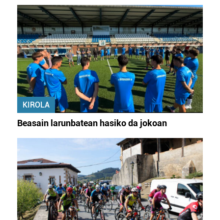
KIROLA
Beasain larunbatean hasiko da jokoan