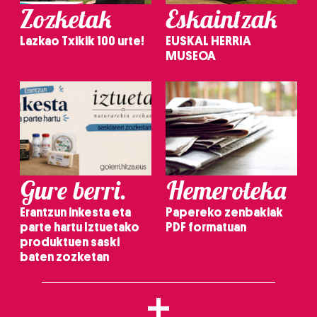
Zozketak
Eskaintzak
Lazkao Txikik 100 urte!
EUSKAL HERRIA
MUSEOA
Gure berri.
Hemeroteka
Erantzun inkesta eta
Papereko zenbakiak
parte hartu Iztuetako
PDF formatuan
produktuen saski
baten zozketan
+