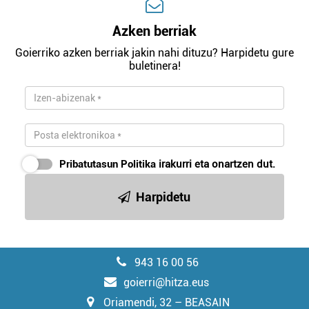
Azken berriak
Goierriko azken berriak jakin nahi dituzu? Harpidetu gure
buletinera!
Pribatutasun Politika
irakurri eta onartzen dut.
Harpidetu
943 16 00 56
goierri@hitza.eus
Oriamendi, 32 – BEASAIN