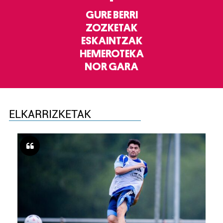
GURE BERRI
ZOZKETAK
ESKAINTZAK
HEMEROTEKA
NOR GARA
ELKARRIZKETAK