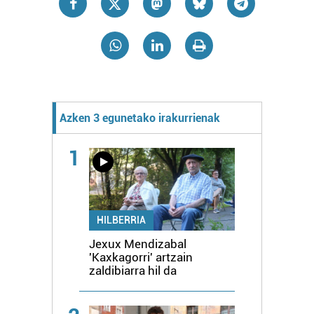
Azken 3 egunetako irakurrienak
1
HILBERRIA
Jexux Mendizabal
'Kaxkagorri' artzain
zaldibiarra hil da