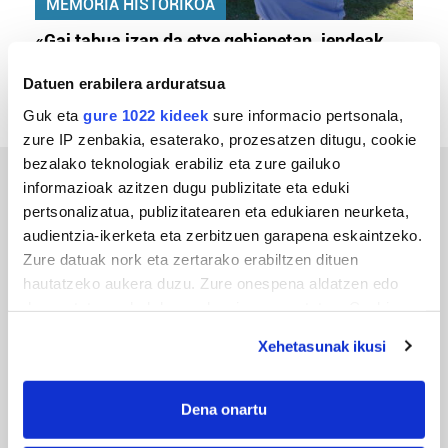
MEMORIA HISTORIKOA
«Gai tabua izan da etxe gehienetan, jendeak
azkeneko momentuan hitz egin du»
Datuen erabilera arduratsua
Guk eta
gure 1022 kideek
sure informacio pertsonala,
zure IP zenbakia, esaterako, prozesatzen ditugu, cookie
bezalako teknologiak erabiliz eta zure gailuko
informazioak azitzen dugu publizitate eta eduki
ERREPORTAJEAK
pertsonalizatua, publizitatearen eta edukiaren neurketa,
audientzia-ikerketa eta zerbitzuen garapena eskaintzeko.
Zure datuak nork eta zertarako erabiltzen dituen
hautatzeko aukera duzu. Zure onespena aldatzen edo
deuseztatzen ahal duzu edozein momentutan, Cookie
deklaraziotik edo Privacy triggerean klikatuz.
Xehetasunak ikusi
If you allow, we would also like to:
Collect information about your geographical
Dena onartu
location which can be accurate to within several
URBIAKO FESTA