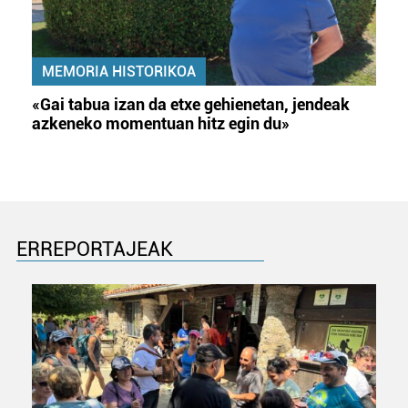
MEMORIA HISTORIKOA
«Gai tabua izan da etxe gehienetan, jendeak
azkeneko momentuan hitz egin du»
ERREPORTAJEAK