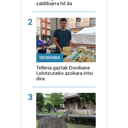
zaldibiarra hil da
2
EKONOMIA
Telleria gaztak Donibane
Lohitzuneko azokara iritsi
dira
3