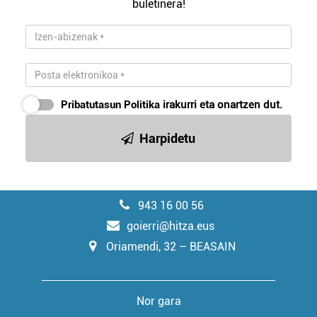
buletinera!
Pribatutasun Politika
irakurri eta onartzen dut.
Harpidetu
943 16 00 56
goierri@hitza.eus
Oriamendi, 32 – BEASAIN
Nor gara