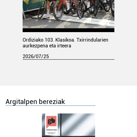
Ordiziako 103. Klasikoa. Txirrindularien
aurkezpena eta irteera
2026/07/25
Argitalpen bereziak