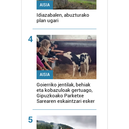
AISIA
Idiazabalen, abuzturako
plan ugari
4
AISIA
Goierriko jentilak, behiak
eta kobazuloak gertuago,
Gipuzkoako Parketxe
Sarearen eskaintzari esker
5