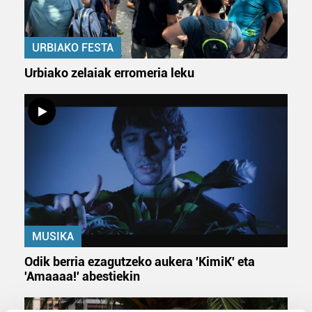
URBIAKO FESTA
Urbiako zelaiak erromeria leku
MUSIKA
Odik berria ezagutzeko aukera 'KimiK' eta
'Amaaaa!' abestiekin