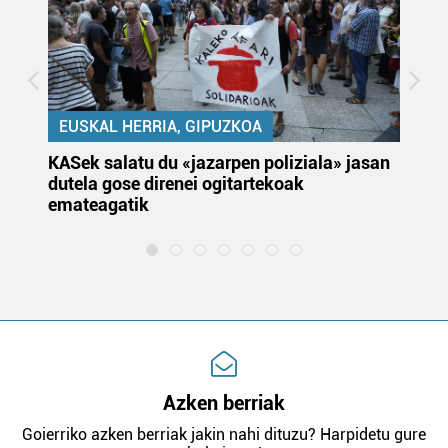
EUSKAL HERRIA, GIPUZKOA
KASek salatu du «jazarpen poliziala» jasan
Pa
dutela gose direnei ogitartekoak
da
emateagatik
«s
Azken berriak
Goierriko azken berriak jakin nahi dituzu? Harpidetu gure