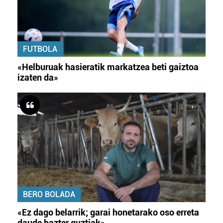
FUTBOLA
«Helburuak hasieratik markatzea beti gaiztoa
izaten da»
BERO BOLADA
«Ez dago belarrik; garai honetarako oso erreta
daude bazter guztiak»