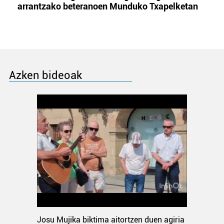
arrantzako beteranoen Munduko Txapelketan
Azken bideoak
Josu Mujika biktima aitortzen duen agiria