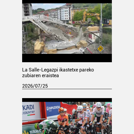
La Salle-Legazpi ikastetxe pareko
zubiaren eraistea
2026/07/25