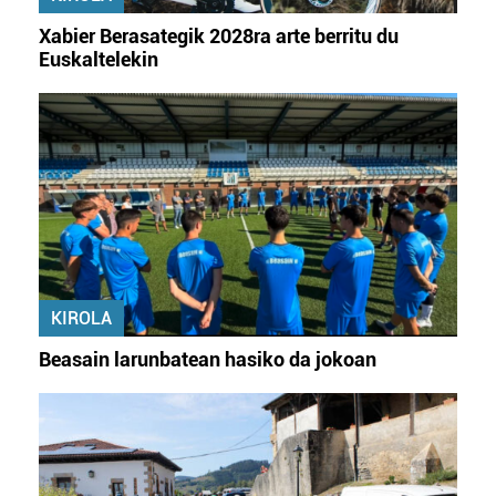
buruzko informazio gehiago eta ezarri zure lehentasunak
Xabier Berasategik 2028ra arte berritu du
datuen atalean. Edozein unetan alda edo ken dezakezu
Euskaltelekin
zure baimena Cookieen adierazpenean.
Webgune honek cookie propioak eta hirugarrenen cookie-
fitxategiak erabiltzen ditu. Zure esperientzia eta
zerbitzuak hobetzeko asmoz, cookie teknologiaz
baliatzen gara. Ohar hau onartuz gero, teknologia hori
erabiltzeko baimen esplizitua ematen diguzu.
Gehiago
irakurri
KIROLA
Beasain larunbatean hasiko da jokoan