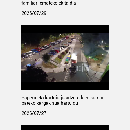
familiari emateko ekitaldia
2026/07/29
Papera eta kartoia jasotzen duen kamioi
bateko kargak sua hartu du
2026/07/27