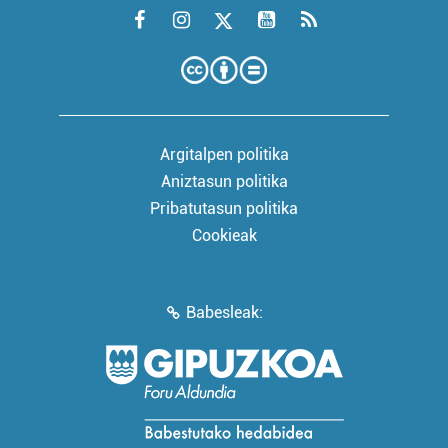
Argitalpen politika
Aniztasun politika
Pribatutasun politika
Cookieak
Babesleak: