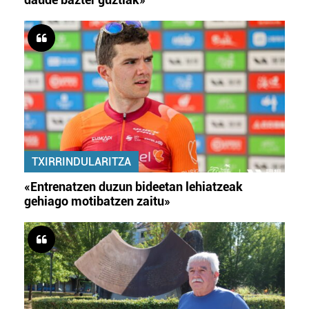
TXIRRINDULARITZA
«Entrenatzen duzun bideetan lehiatzeak
gehiago motibatzen zaitu»