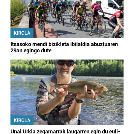
KIROLA
Itsasoko mendi bizikleta ibilaldia abuztuaren
29an egingo dute
KIROLA
Unai Urkia zegamarrak laugarren egin du euli-