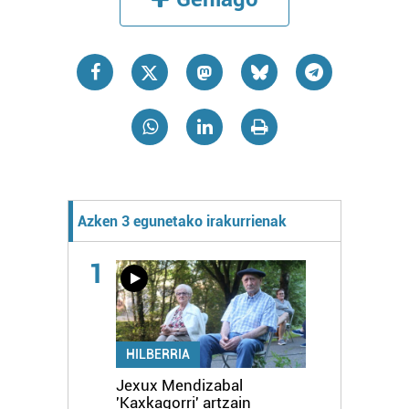
Azken 3 egunetako irakurrienak
1
HILBERRIA
Jexux Mendizabal
'Kaxkagorri' artzain