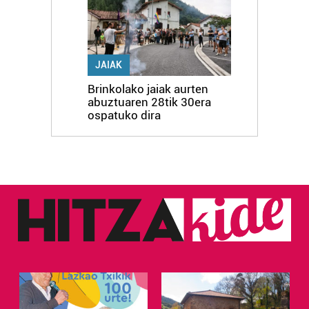
JAIAK
Brinkolako jaiak aurten
abuztuaren 28tik 30era
ospatuko dira