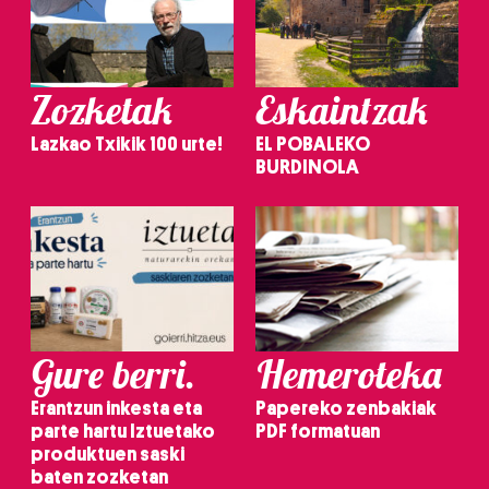
Zozketak
Eskaintzak
Lazkao Txikik 100 urte!
EL POBALEKO
BURDINOLA
Gure berri.
Hemeroteka
Erantzun inkesta eta
Papereko zenbakiak
parte hartu Iztuetako
PDF formatuan
produktuen saski
baten zozketan