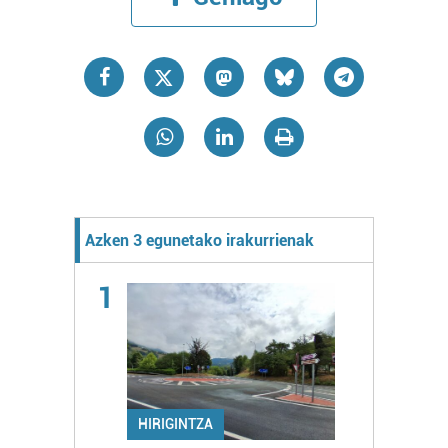
Azken 3 egunetako irakurrienak
1
HIRIGINTZA