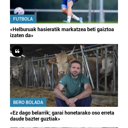
FUTBOLA
«Helburuak hasieratik markatzea beti gaiztoa
izaten da»
BERO BOLADA
«Ez dago belarrik; garai honetarako oso erreta
daude bazter guztiak»