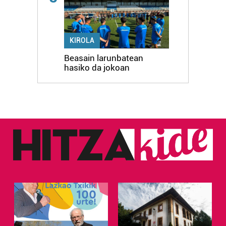
KIROLA
Beasain larunbatean
hasiko da jokoan