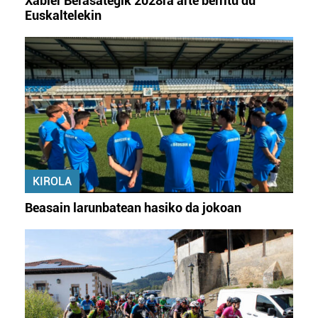
Xabier Berasategik 2028ra arte berritu du
Euskaltelekin
KIROLA
Beasain larunbatean hasiko da jokoan