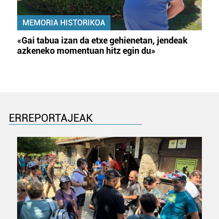
MEMORIA HISTORIKOA
«Gai tabua izan da etxe gehienetan, jendeak
azkeneko momentuan hitz egin du»
ERREPORTAJEAK