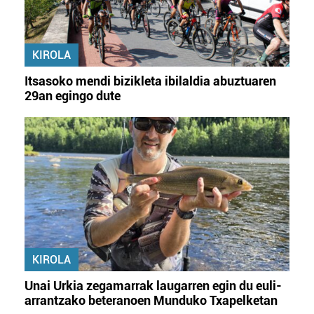
KIROLA
Itsasoko mendi bizikleta ibilaldia abuztuaren
29an egingo dute
KIROLA
Unai Urkia zegamarrak laugarren egin du euli-
arrantzako beteranoen Munduko Txapelketan