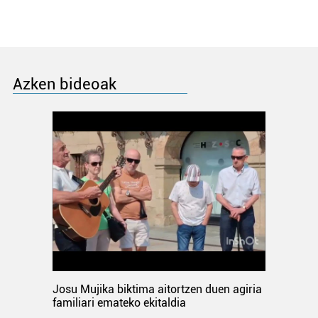
Azken bideoak
Josu Mujika biktima aitortzen duen agiria
familiari emateko ekitaldia