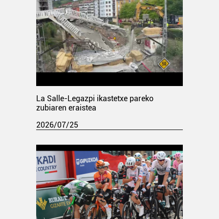
La Salle-Legazpi ikastetxe pareko
zubiaren eraistea
2026/07/25