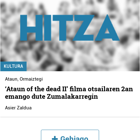
KULTURA
Ataun
,
Ormaiztegi
‘Ataun of the dead II’ filma otsailaren 2an
emango dute Zumalakarregin
Asier Zaldua
Gehiago