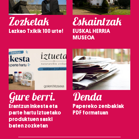
Zozketak
Eskaintzak
Lazkao Txikik 100 urte!
EUSKAL HERRIA
MUSEOA
Gure berri.
Denda
Erantzun inkesta eta
Papereko zenbakiak
parte hartu Iztuetako
PDF formatuan
produktuen saski
baten zozketan