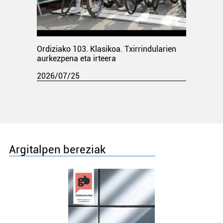
Ordiziako 103. Klasikoa. Txirrindularien
aurkezpena eta irteera
2026/07/25
Argitalpen bereziak