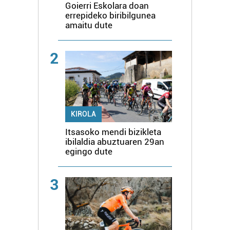
Goierri Eskolara doan
errepideko biribilgunea
amaitu dute
2
KIROLA
Itsasoko mendi bizikleta
ibilaldia abuztuaren 29an
egingo dute
3