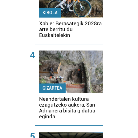
KIROLA
Xabier Berasategik 2028ra
arte berritu du
Euskaltelekin
4
GIZARTEA
Neandertalen kultura
ezagutzeko aukera, San
Adrianera bisita gidatua
eginda
5