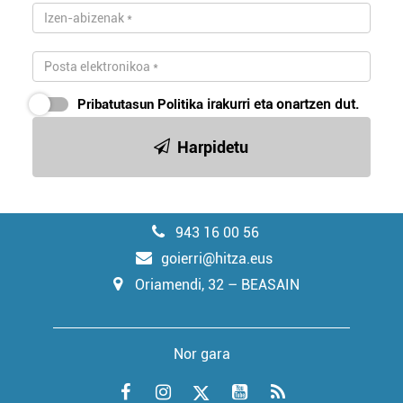
Pribatutasun Politika
irakurri eta onartzen dut.
Harpidetu
943 16 00 56
goierri@hitza.eus
Oriamendi, 32 – BEASAIN
Nor gara