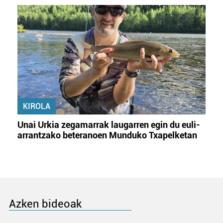
KIROLA
Unai Urkia zegamarrak laugarren egin du euli-
arrantzako beteranoen Munduko Txapelketan
Azken bideoak