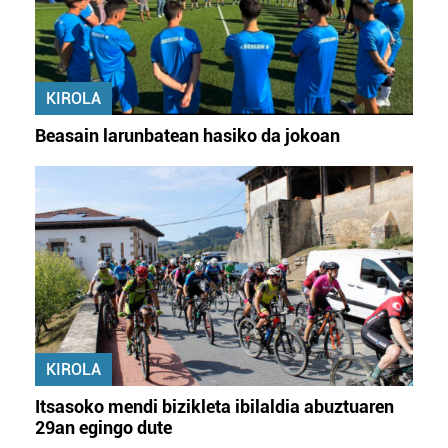
KIROLA
Beasain larunbatean hasiko da jokoan
KIROLA
Itsasoko mendi bizikleta ibilaldia abuztuaren
29an egingo dute