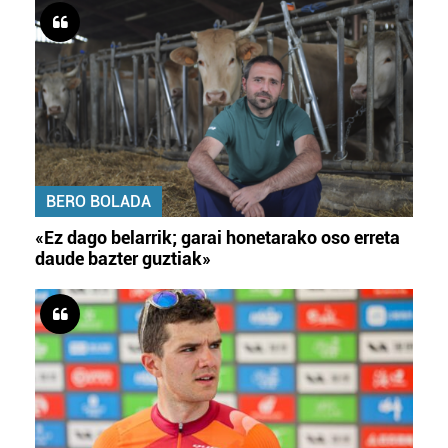
BERO BOLADA
«Ez dago belarrik; garai honetarako oso erreta
daude bazter guztiak»