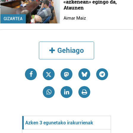
«azkenean» egingo da,
Ataunen
Aimar Maiz
GIZARTEA
Gehiago
Azken 3 egunetako irakurrienak