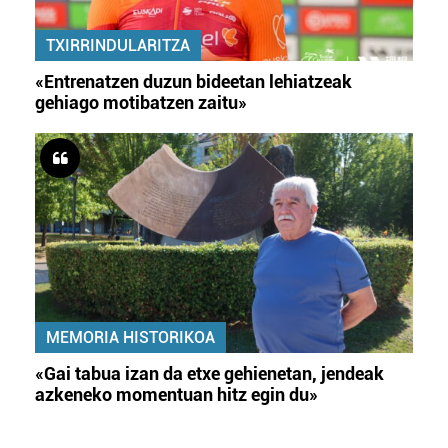
TXIRRINDULARITZA
«Entrenatzen duzun bideetan lehiatzeak
gehiago motibatzen zaitu»
MEMORIA HISTORIKOA
«Gai tabua izan da etxe gehienetan, jendeak
azkeneko momentuan hitz egin du»