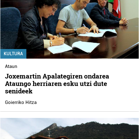
KULTURA
Ataun
Joxemartin Apalategiren ondarea
Ataungo herriaren esku utzi dute
senideek
Goierriko Hitza