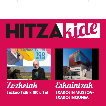
Zozketak
Eskaintzak
Lazkao Txikik 100 urte!
TXAKOLIN MUSEOA-
TXAKOLINGUNEA