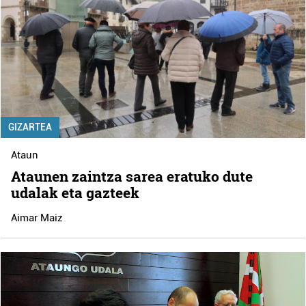
GIZARTEA
Ataun
Ataunen zaintza sarea eratuko dute
udalak eta gazteek
Aimar Maiz