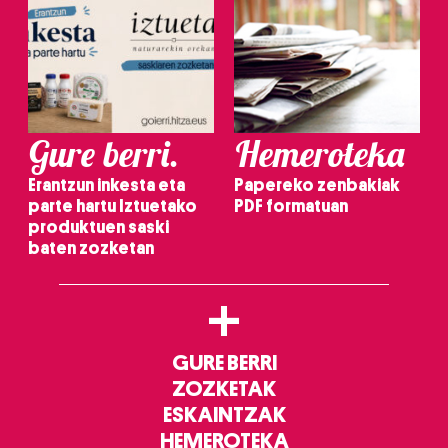
Gure berri.
Hemeroteka
Erantzun inkesta eta
Papereko zenbakiak
parte hartu Iztuetako
PDF formatuan
produktuen saski
baten zozketan
+
GURE BERRI
ZOZKETAK
ESKAINTZAK
HEMEROTEKA