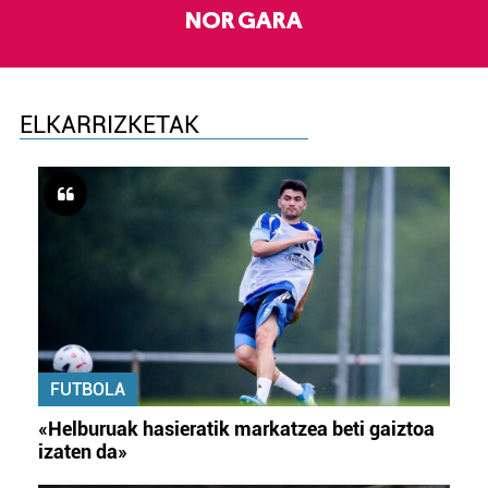
NOR GARA
ELKARRIZKETAK
FUTBOLA
«Helburuak hasieratik markatzea beti gaiztoa
izaten da»