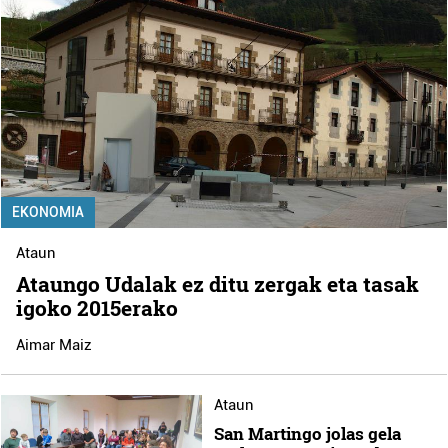
EKONOMIA
Ataun
Ataungo Udalak ez ditu zergak eta tasak
igoko 2015erako
Aimar Maiz
Ataun
San Martingo jolas gela