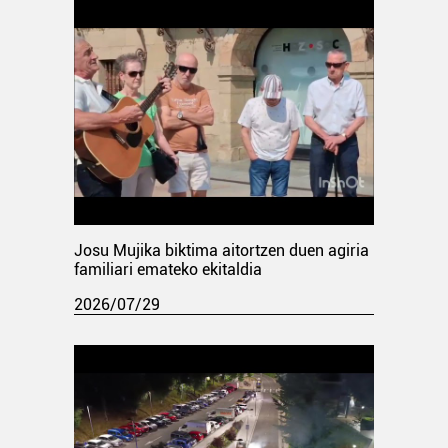
Josu Mujika biktima aitortzen duen agiria
familiari emateko ekitaldia
2026/07/29