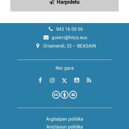
Harpidetu
943 16 00 56
goierri@hitza.eus
Oriamendi, 32 – BEASAIN
Nor gara
Argitalpen politika
Aniztasun politika