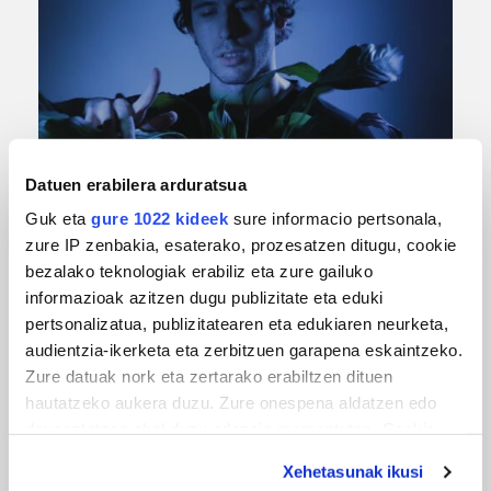
MUSIKA
Datuen erabilera arduratsua
Odik berria ezagutzeko aukera 'KimiK' eta
Guk eta
gure 1022 kideek
sure informacio pertsonala,
'Amaaaa!' abestiekin
zure IP zenbakia, esaterako, prozesatzen ditugu, cookie
bezalako teknologiak erabiliz eta zure gailuko
informazioak azitzen dugu publizitate eta eduki
pertsonalizatua, publizitatearen eta edukiaren neurketa,
audientzia-ikerketa eta zerbitzuen garapena eskaintzeko.
Zure datuak nork eta zertarako erabiltzen dituen
hautatzeko aukera duzu. Zure onespena aldatzen edo
deuseztatzen ahal duzu edozein momentutan, Cookie
deklaraziotik edo Privacy triggerean klikatuz.
Xehetasunak ikusi
MUSA