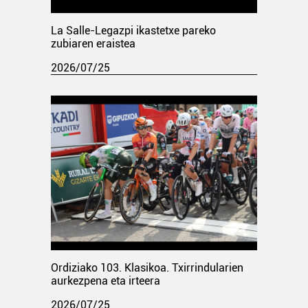
La Salle-Legazpi ikastetxe pareko
zubiaren eraistea
2026/07/25
Ordiziako 103. Klasikoa. Txirrindularien
aurkezpena eta irteera
2026/07/25