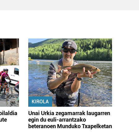
KIROLA
bilaldia
Unai Urkia zegamarrak laugarren
ute
egin du euli-arrantzako
beteranoen Munduko Txapelketan