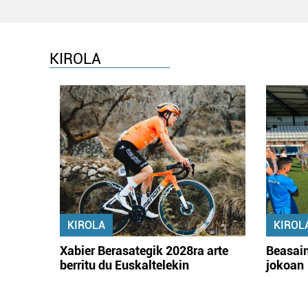
KIROLA
KIROLA
KIROL
Xabier Berasategik 2028ra arte
Beasain
berritu du Euskaltelekin
jokoan