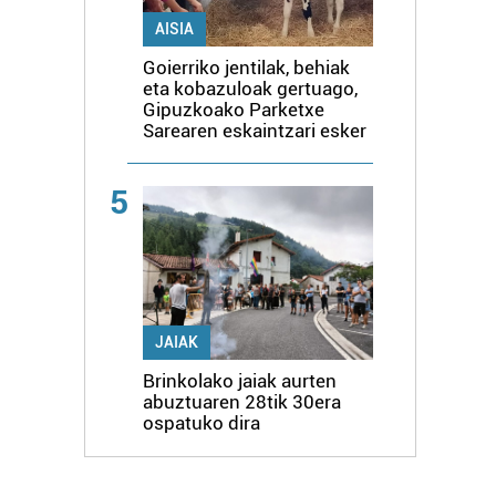
AISIA
Goierriko jentilak, behiak
eta kobazuloak gertuago,
Gipuzkoako Parketxe
Sarearen eskaintzari esker
5
JAIAK
Brinkolako jaiak aurten
abuztuaren 28tik 30era
ospatuko dira