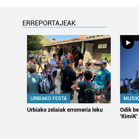
ERREPORTAJEAK
URBIAKO FESTA
MUSIK
Urbiako zelaiak erromeria leku
Odik be
'KimiK'