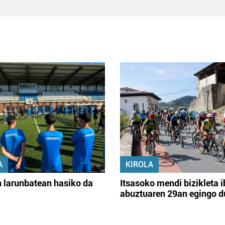
A
KIROLA
 larunbatean hasiko da
Itsasoko mendi bizikleta i
abuztuaren 29an egingo d