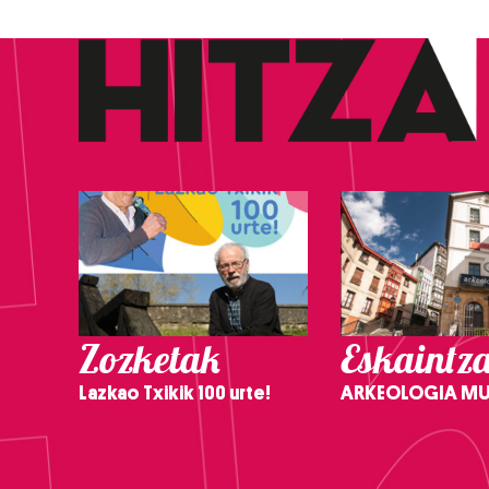
Zozketak
Eskaintz
Lazkao Txikik 100 urte!
ARKEOLOGIA M