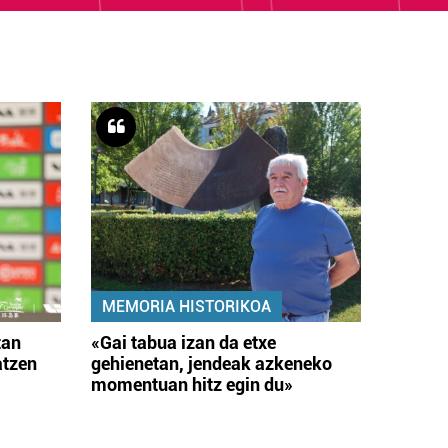
MEMORIA HISTORIKOA
tan
«Gai tabua izan da etxe
atzen
gehienetan, jendeak azkeneko
momentuan hitz egin du»