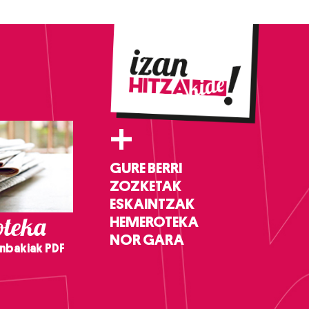
+
GURE BERRI
ZOZKETAK
ESKAINTZAK
teka
HEMEROTEKA
NOR GARA
nbakiak PDF