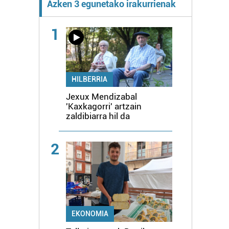
Azken 3 egunetako irakurrienak
1
HILBERRIA
Jexux Mendizabal
'Kaxkagorri' artzain
zaldibiarra hil da
2
EKONOMIA