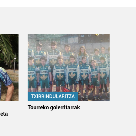
TXIRRINDULARITZA
:
Tourreko goierritarrak
eta
k