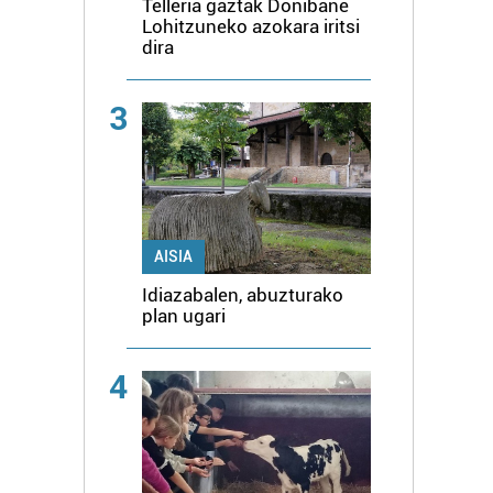
Telleria gaztak Donibane
Lohitzuneko azokara iritsi
dira
3
AISIA
Idiazabalen, abuzturako
plan ugari
4