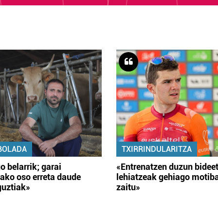
BOLADA
TXIRRINDULARITZA
o belarrik; garai
«Entrenatzen duzun bidee
ako oso erreta daude
lehiatzeak gehiago motib
guztiak»
zaitu»