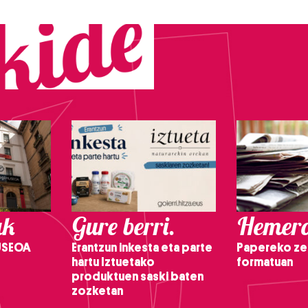
ak
Gure berri.
Hemero
USEOA
Erantzun inkesta eta parte
Papereko ze
hartu Iztuetako
formatuan
produktuen saski baten
zozketan