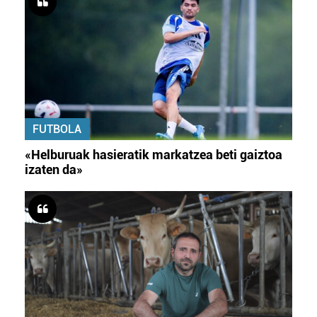
FUTBOLA
«Helburuak hasieratik markatzea beti gaiztoa
izaten da»