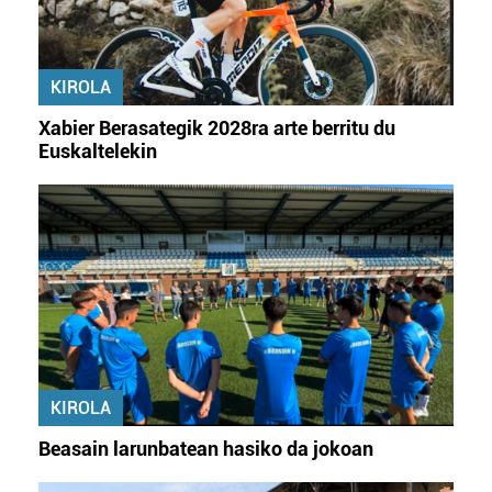
KIROLA
Xabier Berasategik 2028ra arte berritu du
Euskaltelekin
KIROLA
Beasain larunbatean hasiko da jokoan