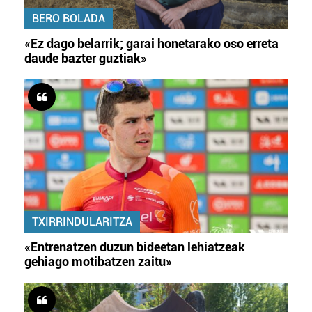
BERO BOLADA
«Ez dago belarrik; garai honetarako oso erreta
daude bazter guztiak»
TXIRRINDULARITZA
«Entrenatzen duzun bideetan lehiatzeak
gehiago motibatzen zaitu»