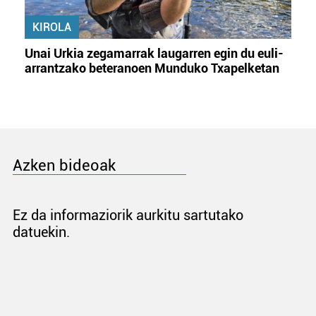
KIROLA
Unai Urkia zegamarrak laugarren egin du euli-
arrantzako beteranoen Munduko Txapelketan
Azken bideoak
Ez da informaziorik aurkitu sartutako
datuekin.