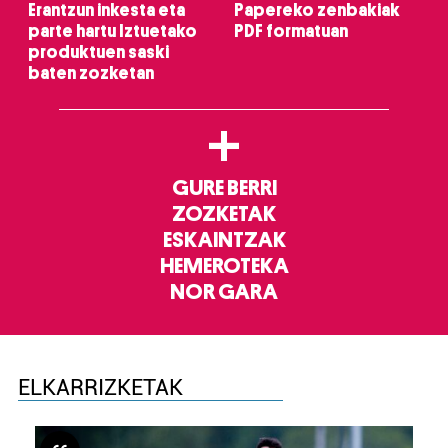
Erantzun inkesta eta
Papereko zenbakiak
parte hartu Iztuetako
PDF formatuan
produktuen saski
baten zozketan
+
GURE BERRI
ZOZKETAK
ESKAINTZAK
HEMEROTEKA
NOR GARA
ELKARRIZKETAK