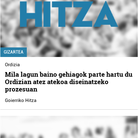
GIZARTEA
Ordizia
Mila lagun baino gehiagok parte hartu du
Ordizian atez atekoa diseinatzeko
prozesuan
Goierriko Hitza