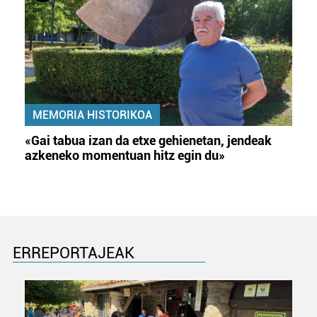
MEMORIA HISTORIKOA
«Gai tabua izan da etxe gehienetan, jendeak
azkeneko momentuan hitz egin du»
ERREPORTAJEAK