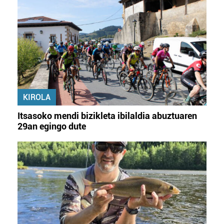
KIROLA
Itsasoko mendi bizikleta ibilaldia abuztuaren
29an egingo dute