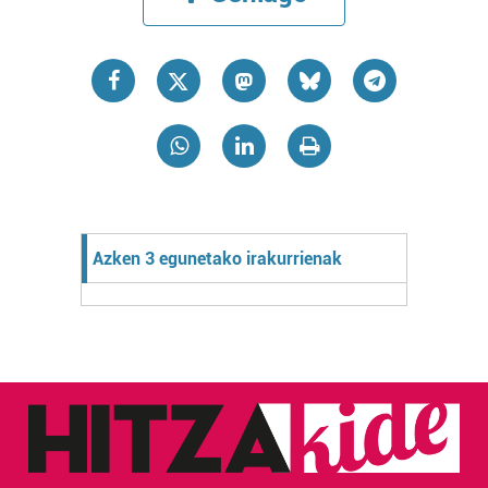
Azken 3 egunetako irakurrienak