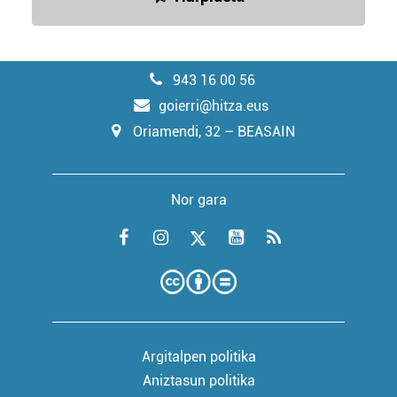
943 16 00 56
goierri@hitza.eus
Oriamendi, 32 – BEASAIN
Nor gara
Argitalpen politika
Aniztasun politika