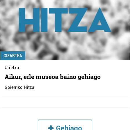
GIZARTEA
Urretxu
Aikur, erle museoa baino gehiago
Goierriko Hitza
Gehiago