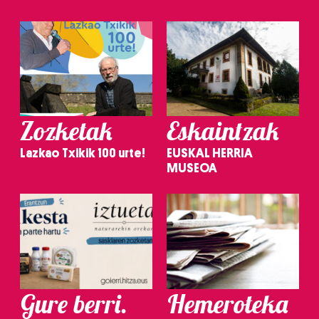
Zozketak
Eskaintzak
Lazkao Txikik 100 urte!
EUSKAL HERRIA
MUSEOA
Gure berri.
Hemeroteka