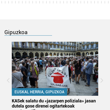
Gipuzkoa
EUSKAL HERRIA, GIPUZKOA
KASek salatu du «jazarpen poliziala» jasan
Pa
dutela gose direnei ogitartekoak
da