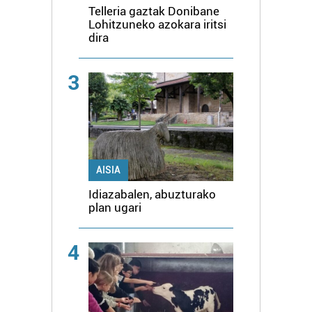
Telleria gaztak Donibane
Lohitzuneko azokara iritsi
dira
3
AISIA
Idiazabalen, abuzturako
plan ugari
4