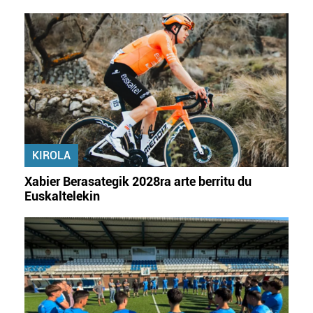
KIROLA
Xabier Berasategik 2028ra arte berritu du
Euskaltelekin