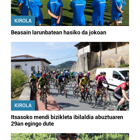
KIROLA
Beasain larunbatean hasiko da jokoan
KIROLA
Itsasoko mendi bizikleta ibilaldia abuztuaren
29an egingo dute