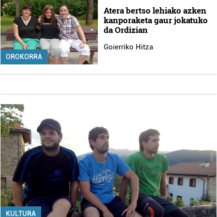
Atera bertso lehiako azken
kanporaketa gaur jokatuko
da Ordizian
Goierriko Hitza
OROKORRA
KULTURA