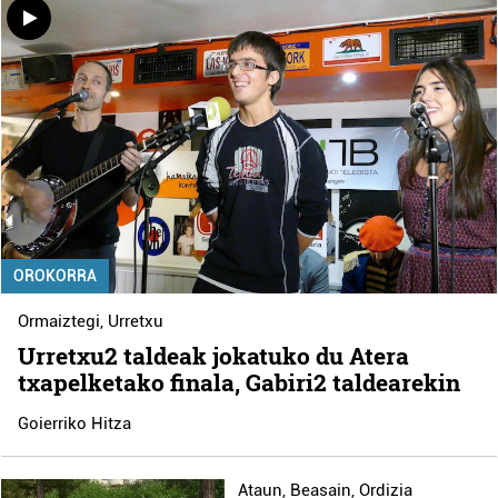
OROKORRA
Ormaiztegi
,
Urretxu
Urretxu2 taldeak jokatuko du Atera
txapelketako finala, Gabiri2 taldearekin
Goierriko Hitza
Ataun
,
Beasain
,
Ordizia