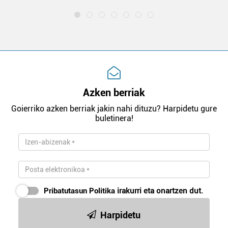
Azken berriak
Goierriko azken berriak jakin nahi dituzu? Harpidetu gure
buletinera!
Pribatutasun Politika
irakurri eta onartzen dut.
Harpidetu