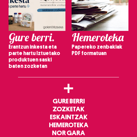
Gure berri.
Hemeroteka
Erantzun inkesta eta
Papereko zenbakiak
parte hartu Iztuetako
PDF formatuan
produktuen saski
baten zozketan
+
GURE BERRI
ZOZKETAK
ESKAINTZAK
HEMEROTEKA
NOR GARA