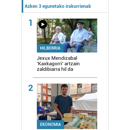
Azken 3 egunetako irakurrienak
1
HILBERRIA
Jexux Mendizabal
'Kaxkagorri' artzain
zaldibiarra hil da
2
EKONOMIA