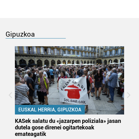
Gipuzkoa
EUSKAL HERRIA, GIPUZKOA
KASek salatu du «jazarpen poliziala» jasan
Pa
dutela gose direnei ogitartekoak
da
emateagatik
«s