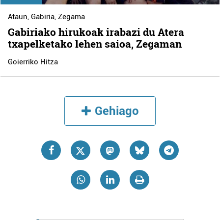
Ataun
,
Gabiria
,
Zegama
Gabiriako hirukoak irabazi du Atera
txapelketako lehen saioa, Zegaman
Goierriko Hitza
Gehiago