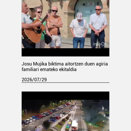
Josu Mujika biktima aitortzen duen agiria
familiari emateko ekitaldia
2026/07/29