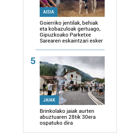
AISIA
Goierriko jentilak, behiak
eta kobazuloak gertuago,
Gipuzkoako Parketxe
Sarearen eskaintzari esker
5
JAIAK
Brinkolako jaiak aurten
abuztuaren 28tik 30era
ospatuko dira