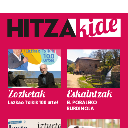
Zozketak
Eskaintzak
Lazkao Txikik 100 urte!
EL POBALEKO
BURDINOLA