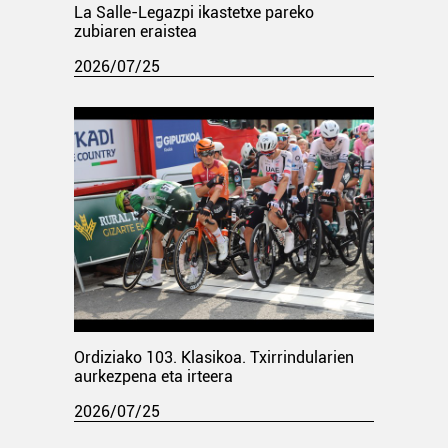
La Salle-Legazpi ikastetxe pareko
zubiaren eraistea
2026/07/25
Ordiziako 103. Klasikoa. Txirrindularien
aurkezpena eta irteera
2026/07/25