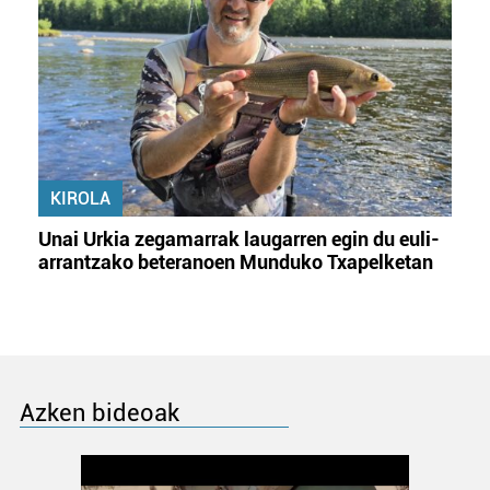
KIROLA
Unai Urkia zegamarrak laugarren egin du euli-
arrantzako beteranoen Munduko Txapelketan
Azken bideoak