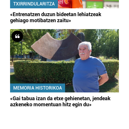
TXIRRINDULARITZA
«Entrenatzen duzun bideetan lehiatzeak
gehiago motibatzen zaitu»
MEMORIA HISTORIKOA
«Gai tabua izan da etxe gehienetan, jendeak
azkeneko momentuan hitz egin du»