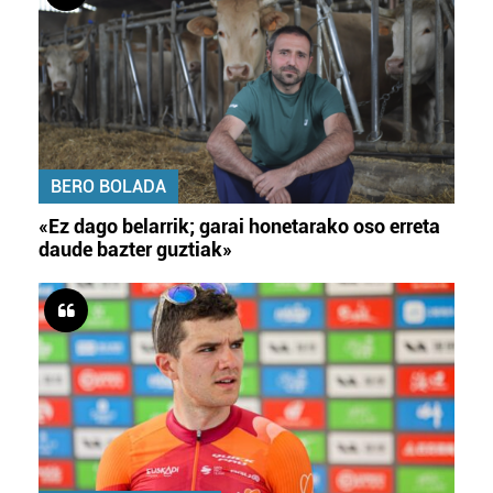
BERO BOLADA
«Ez dago belarrik; garai honetarako oso erreta
daude bazter guztiak»