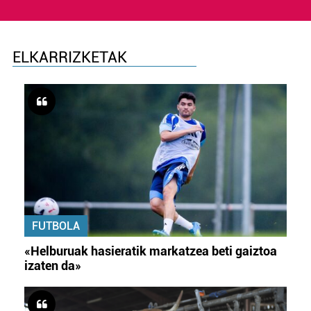
ELKARRIZKETAK
FUTBOLA
«Helburuak hasieratik markatzea beti gaiztoa
izaten da»