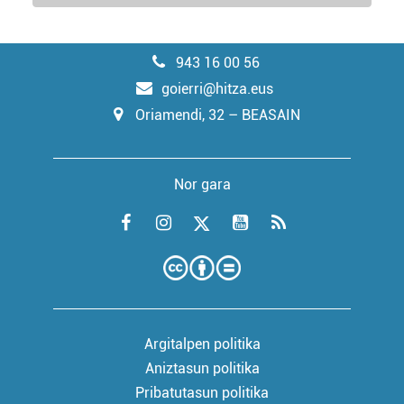
943 16 00 56
goierri@hitza.eus
Oriamendi, 32 – BEASAIN
Nor gara
Argitalpen politika
Aniztasun politika
Pribatutasun politika