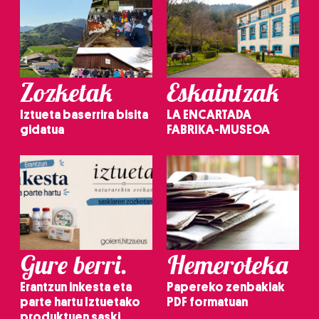
Zozketak
Eskaintzak
Iztueta baserrira bisita
LA ENCARTADA
gidatua
FABRIKA-MUSEOA
Gure berri.
Hemeroteka
Erantzun inkesta eta
Papereko zenbakiak
parte hartu Iztuetako
PDF formatuan
produktuen saski