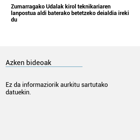
Zumarragako Udalak kirol teknikariaren
lanpostua aldi baterako betetzeko deialdia ireki
du
Azken bideoak
Ez da informaziorik aurkitu sartutako
datuekin.