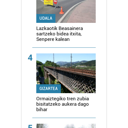
UDALA
Lazkaotik Beasainera
sartzeko bidea itxita,
Senpere kalean
4
GIZARTEA
Ormaiztegiko tren zubia
bisitatzeko aukera dago
bihar
5