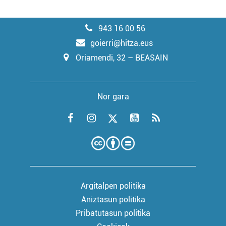
943 16 00 56
goierri@hitza.eus
Oriamendi, 32 – BEASAIN
Nor gara
Argitalpen politika
Aniztasun politika
Pribatutasun politika