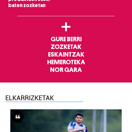
baten zozketan
+
GURE BERRI
ZOZKETAK
ESKAINTZAK
HEMEROTEKA
NOR GARA
ELKARRIZKETAK