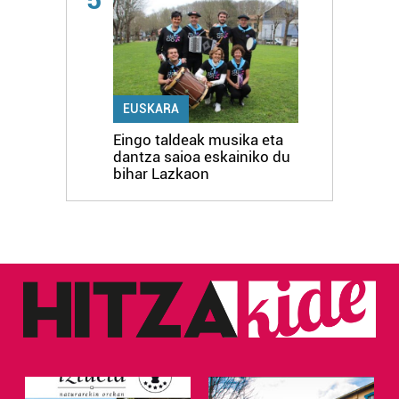
EUSKARA
Eingo taldeak musika eta
dantza saioa eskainiko du
bihar Lazkaon