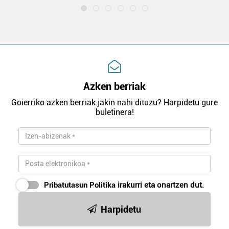
Azken berriak
Goierriko azken berriak jakin nahi dituzu? Harpidetu gure
buletinera!
Pribatutasun Politika
irakurri eta onartzen dut.
Harpidetu