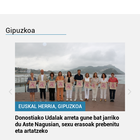
Gipuzkoa
EUSKAL HERRIA, GIPUZKOA
Donostiako Udalak arreta gune bat jarriko
Ur
du Aste Nagusian, sexu erasoak prebenitu
es
eta artatzeko
lu