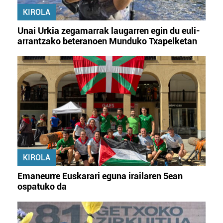
KIROLA
Unai Urkia zegamarrak laugarren egin du euli-
arrantzako beteranoen Munduko Txapelketan
KIROLA
Emaneurre Euskarari eguna irailaren 5ean
ospatuko da