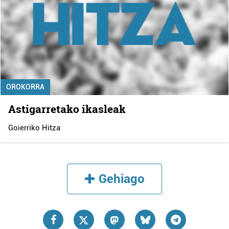
OROKORRA
Astigarretako ikasleak
Goierriko Hitza
Gehiago