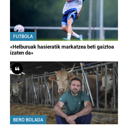
FUTBOLA
«Helburuak hasieratik markatzea beti gaiztoa
izaten da»
BERO BOLADA