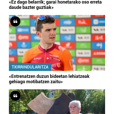
«Ez dago belarrik; garai honetarako oso erreta
daude bazter guztiak»
TXIRRINDULARITZA
«Entrenatzen duzun bideetan lehiatzeak
gehiago motibatzen zaitu»