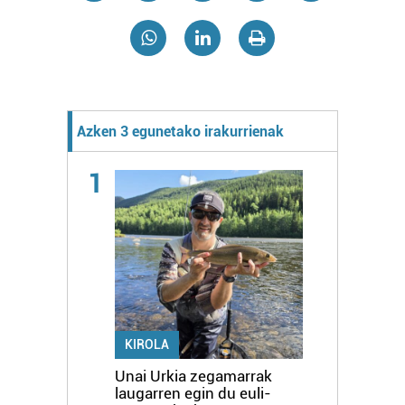
Azken 3 egunetako irakurrienak
1
KIROLA
Unai Urkia zegamarrak
laugarren egin du euli-