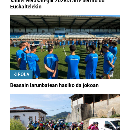
Xabier Berasategik 2028ra arte berritu du
Euskaltelekin
KIROLA
Beasain larunbatean hasiko da jokoan