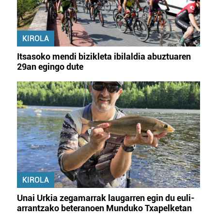
KIROLA
Itsasoko mendi bizikleta ibilaldia abuztuaren
29an egingo dute
KIROLA
Unai Urkia zegamarrak laugarren egin du euli-
arrantzako beteranoen Munduko Txapelketan