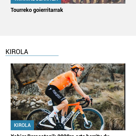
Tourreko goierritarrak
KIROLA
KIROLA