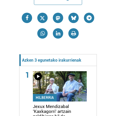
Azken 3 egunetako irakurrienak
1
HILBERRIA
Jexux Mendizabal
'Kaxkagorri' artzain