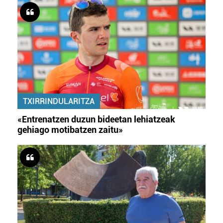
TXIRRINDULARITZA
«Entrenatzen duzun bideetan lehiatzeak
gehiago motibatzen zaitu»