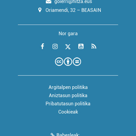
goierri@hitza.eus
Oriamendi, 32 – BEASAIN
Nor gara
Argitalpen politika
Aniztasun politika
Pribatutasun politika
Cookieak
Babesleak: