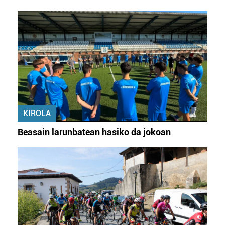
KIROLA
Beasain larunbatean hasiko da jokoan