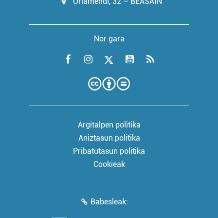
Oriamendi, 32 – BEASAIN
Nor gara
Argitalpen politika
Aniztasun politika
Pribatutasun politika
Cookieak
Babesleak: