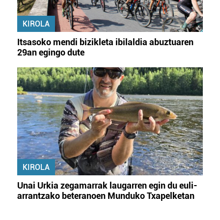
KIROLA
Itsasoko mendi bizikleta ibilaldia abuztuaren
29an egingo dute
KIROLA
Unai Urkia zegamarrak laugarren egin du euli-
arrantzako beteranoen Munduko Txapelketan