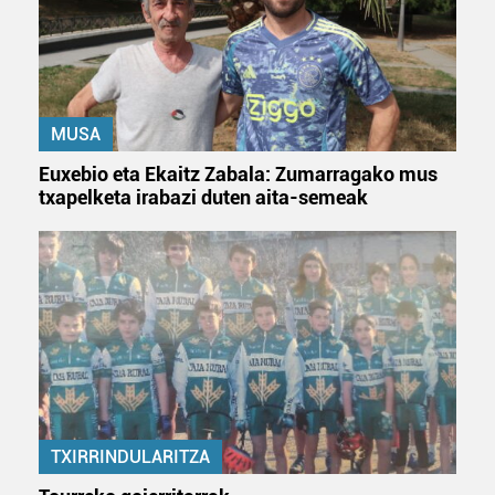
dezakezun ikusteko.
Lortu zure datu pertsonalak prozesatzeko moduari
buruzko informazio gehiago eta ezarri zure lehentasunak
datuen atalean. Edozein unetan alda edo ken dezakezu
zure baimena Cookieen adierazpenean.
MUSA
Euxebio eta Ekaitz Zabala: Zumarragako mus
Webgune honek cookie propioak eta hirugarrenen cookie-
txapelketa irabazi duten aita-semeak
fitxategiak erabiltzen ditu. Zure esperientzia eta
zerbitzuak hobetzeko asmoz, cookie teknologiaz
baliatzen gara. Ohar hau onartuz gero, teknologia hori
erabiltzeko baimen esplizitua ematen diguzu.
Gehiago
irakurri
TXIRRINDULARITZA