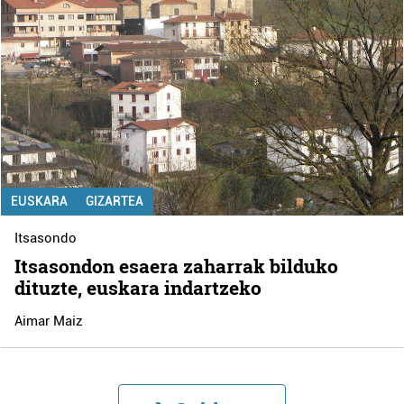
EUSKARA
GIZARTEA
Itsasondo
Itsasondon esaera zaharrak bilduko
dituzte, euskara indartzeko
Aimar Maiz