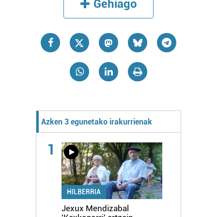
Gehiago
Azken 3 egunetako irakurrienak
1
HILBERRIA
Jexux Mendizabal