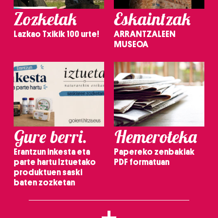
Zozketak
Eskaintzak
Lazkao Txikik 100 urte!
ARRANTZALEEN
MUSEOA
Gure berri.
Hemeroteka
Erantzun inkesta eta
Papereko zenbakiak
parte hartu Iztuetako
PDF formatuan
produktuen saski
baten zozketan