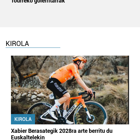
Tourreko goierritarrak
KIROLA
KIROLA
Xabier Berasategik 2028ra arte berritu du
Euskaltelekin