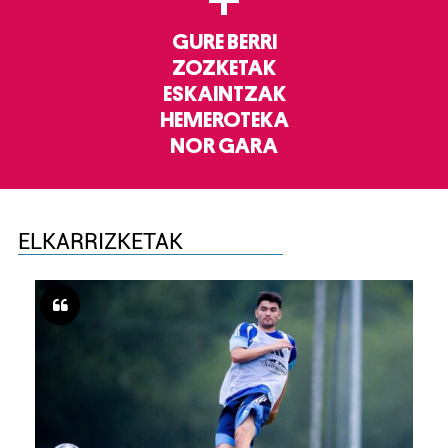
+
GURE BERRI
ZOZKETAK
ESKAINTZAK
HEMEROTEKA
NOR GARA
ELKARRIZKETAK