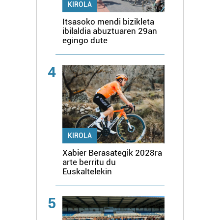
KIROLA
Itsasoko mendi bizikleta
ibilaldia abuztuaren 29an
egingo dute
4
KIROLA
Xabier Berasategik 2028ra
arte berritu du
Euskaltelekin
5