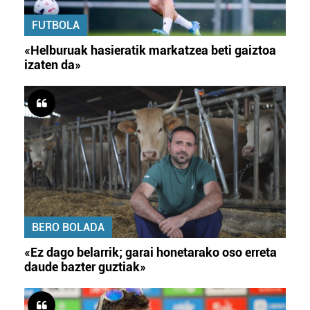
FUTBOLA
«Helburuak hasieratik markatzea beti gaiztoa
izaten da»
BERO BOLADA
«Ez dago belarrik; garai honetarako oso erreta
daude bazter guztiak»