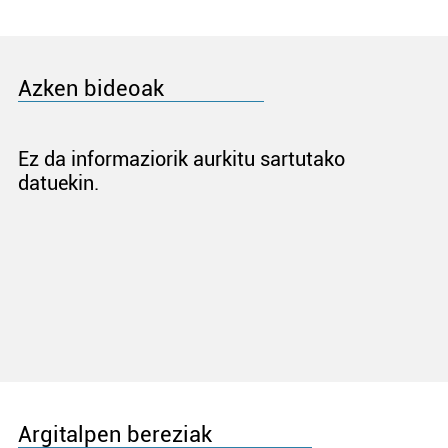
Azken bideoak
Ez da informaziorik aurkitu sartutako
datuekin.
Argitalpen bereziak