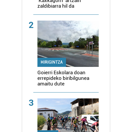
'Kaxkagorri' artzain
zaldibiarra hil da
2
HIRIGINTZA
Goierri Eskolara doan
errepideko biribilgunea
amaitu dute
3