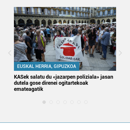
EUSKAL HERRIA, GIPUZKOA
KASek salatu du «jazarpen poliziala» jasan
Pa
dutela gose direnei ogitartekoak
da
emateagatik
«s