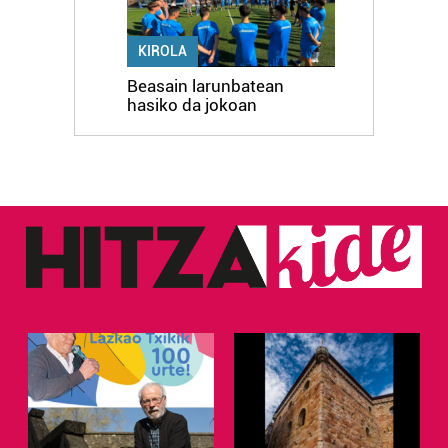
KIROLA
Beasain larunbatean
hasiko da jokoan