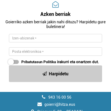
Azken berriak
Goierriko azken berriak jakin nahi dituzu? Harpidetu gure
buletinera!
Pribatutasun Politika
irakurri eta onartzen dut.
Harpidetu
943 16 00 56
goierri@hitza.eus