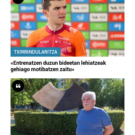
TXIRRINDULARITZA
«Entrenatzen duzun bideetan lehiatzeak
gehiago motibatzen zaitu»