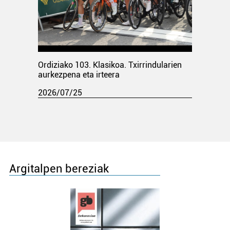
Ordiziako 103. Klasikoa. Txirrindularien
aurkezpena eta irteera
2026/07/25
Argitalpen bereziak