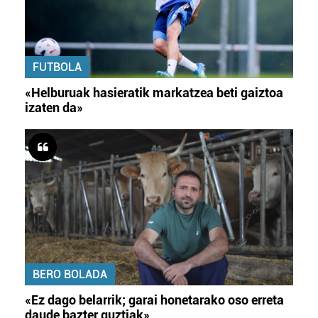
FUTBOLA
«Helburuak hasieratik markatzea beti gaiztoa
izaten da»
BERO BOLADA
«Ez dago belarrik; garai honetarako oso erreta
daude bazter guztiak»