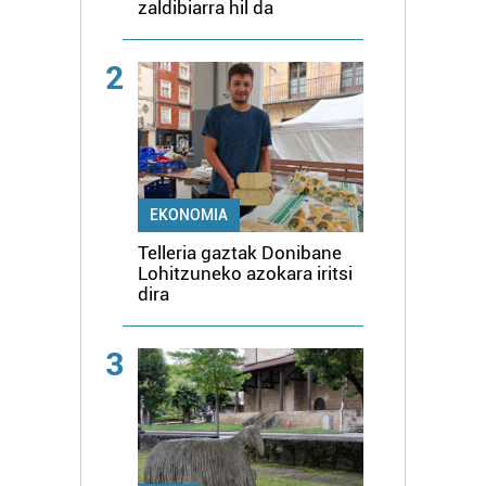
zaldibiarra hil da
2
EKONOMIA
Telleria gaztak Donibane
Lohitzuneko azokara iritsi
dira
3