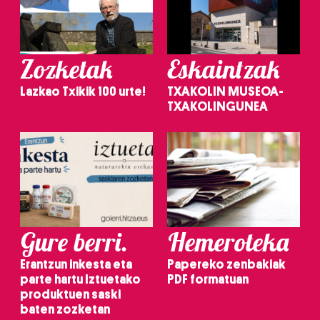
Zozketak
Eskaintzak
Lazkao Txikik 100 urte!
TXAKOLIN MUSEOA-
TXAKOLINGUNEA
Gure berri.
Hemeroteka
Erantzun inkesta eta
Papereko zenbakiak
parte hartu Iztuetako
PDF formatuan
produktuen saski
baten zozketan