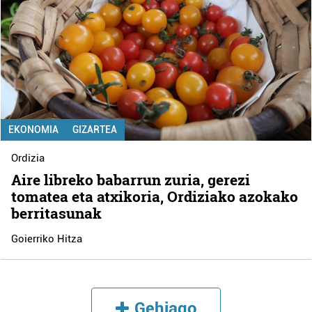
EKONOMIA
GIZARTEA
Ordizia
Aire libreko babarrun zuria, gerezi
tomatea eta atxikoria, Ordiziako azokako
berritasunak
Goierriko Hitza
Gehiago