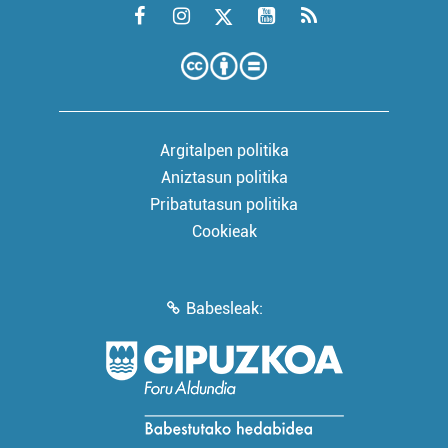
Argitalpen politika
Aniztasun politika
Pribatutasun politika
Cookieak
Babesleak: