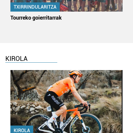
produktuak garatzeko. Zure datuak nork eta zertarako
TXIRRINDULARITZA
erabiltzen dituen hauta dezakezu.
Tourreko goierritarrak
Bazkide batzuek ez dizute baimenik eskatzen, eta beren
interes komertzial legitimoetan babesten dira. Ikusi gure
bazkideen zerrenda, beren ustez zein helburutarako
duten interes legitimoa eta horren aurka nola egin
dezakezun ikusteko.
KIROLA
Lortu zure datu pertsonalak prozesatzeko moduari
buruzko informazio gehiago eta ezarri zure lehentasunak
datuen atalean. Edozein unetan alda edo ken dezakezu
zure baimena Cookieen adierazpenean.
Webgune honek cookie propioak eta hirugarrenen cookie-
fitxategiak erabiltzen ditu. Zure esperientzia eta
zerbitzuak hobetzeko asmoz, cookie teknologiaz
baliatzen gara. Ohar hau onartuz gero, teknologia hori
erabiltzeko baimen esplizitua ematen diguzu.
Gehiago
KIROLA