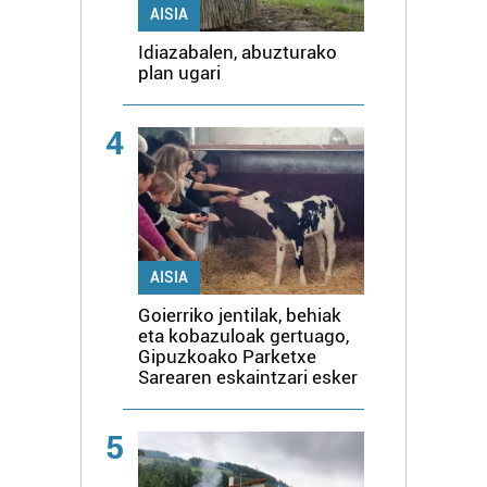
AISIA
Idiazabalen, abuzturako
plan ugari
4
AISIA
Goierriko jentilak, behiak
eta kobazuloak gertuago,
Gipuzkoako Parketxe
Sarearen eskaintzari esker
5