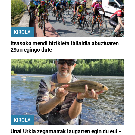
KIROLA
Itsasoko mendi bizikleta ibilaldia abuztuaren
29an egingo dute
KIROLA
Unai Urkia zegamarrak laugarren egin du euli-