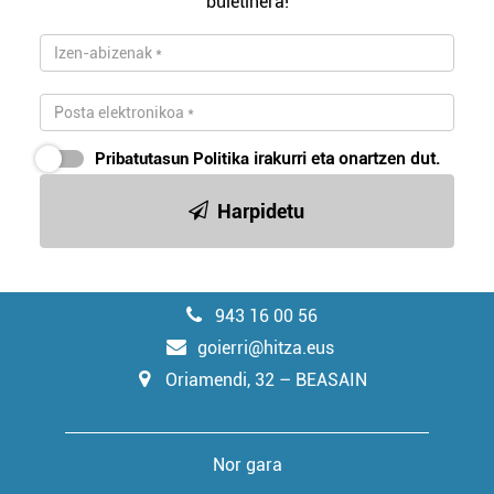
buletinera!
Pribatutasun Politika
irakurri eta onartzen dut.
Harpidetu
943 16 00 56
goierri@hitza.eus
Oriamendi, 32 – BEASAIN
Nor gara