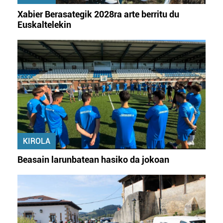
irakurri
Xabier Berasategik 2028ra arte berritu du
Euskaltelekin
KIROLA
Beasain larunbatean hasiko da jokoan