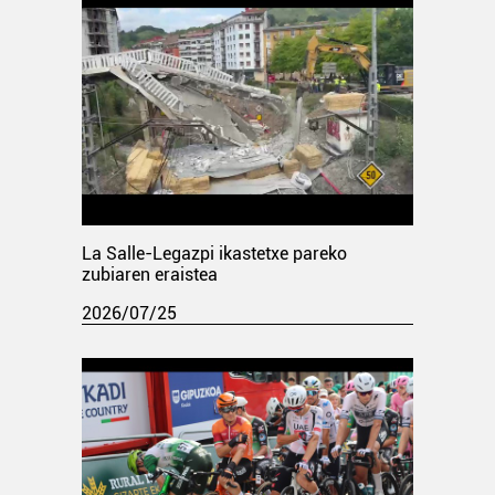
La Salle-Legazpi ikastetxe pareko
zubiaren eraistea
2026/07/25