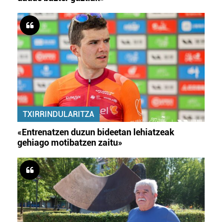
TXIRRINDULARITZA
«Entrenatzen duzun bideetan lehiatzeak
gehiago motibatzen zaitu»