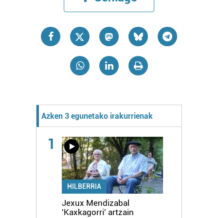
Azken 3 egunetako irakurrienak
1
HILBERRIA
Jexux Mendizabal
'Kaxkagorri' artzain