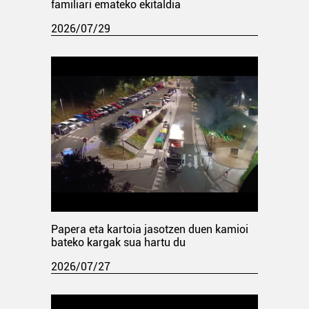
familiari emateko ekitaldia
2026/07/29
Papera eta kartoia jasotzen duen kamioi
bateko kargak sua hartu du
2026/07/27