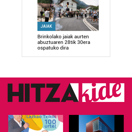
JAIAK
Brinkolako jaiak aurten
abuztuaren 28tik 30era
ospatuko dira