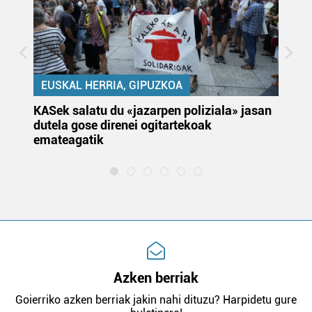
EUSKAL HERRIA, GIPUZKOA
KASek salatu du «jazarpen poliziala» jasan
Pa
dutela gose direnei ogitartekoak
da
emateagatik
«s
Azken berriak
Goierriko azken berriak jakin nahi dituzu? Harpidetu gure