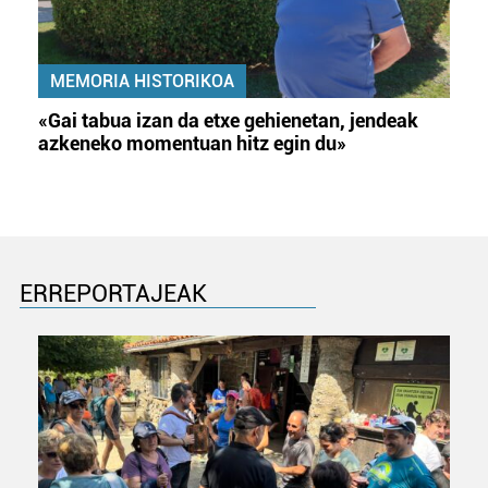
MEMORIA HISTORIKOA
«Gai tabua izan da etxe gehienetan, jendeak
azkeneko momentuan hitz egin du»
ERREPORTAJEAK