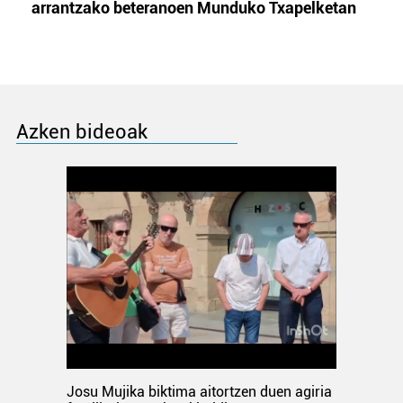
arrantzako beteranoen Munduko Txapelketan
Azken bideoak
Josu Mujika biktima aitortzen duen agiria