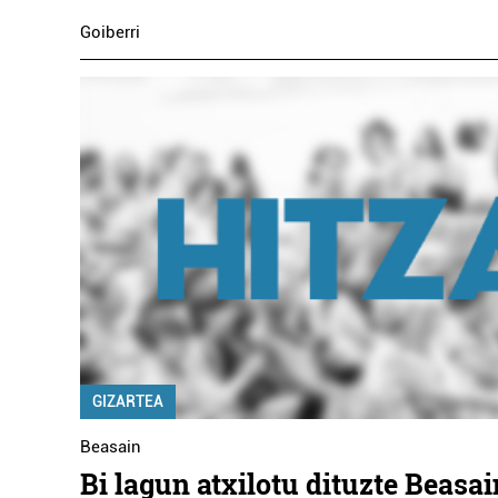
Goiberri
GIZARTEA
Beasain
Bi lagun atxilotu dituzte Beasa