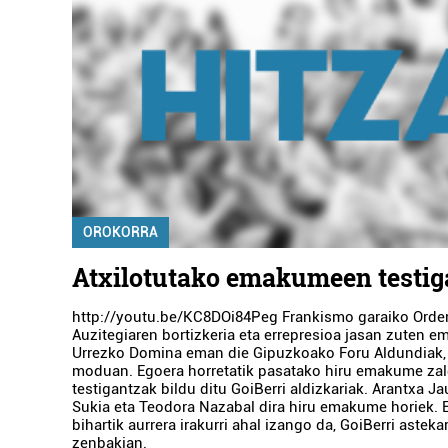
OROKORRA
Atxilotutako emakumeen testig
http://youtu.be/KC8DOi84Peg Frankismo garaiko Orde
Auzitegiaren bortizkeria eta errepresioa jasan zuten 
Urrezko Domina eman die Gipuzkoako Foru Aldundiak, 
moduan. Egoera horretatik pasatako hiru emakume zal
testigantzak bildu ditu GoiBerri aldizkariak. Arantxa Ja
Sukia eta Teodora Nazabal dira hiru emakume horiek. E
bihartik aurrera irakurri ahal izango da, GoiBerri asteka
zenbakian.