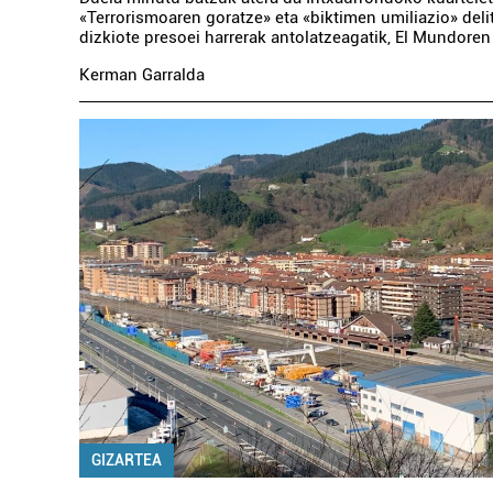
«Terrorismoaren goratze» eta «biktimen umiliazio» del
dizkiote presoei harrerak antolatzeagatik, El Mundoren
Kerman Garralda
GIZARTEA