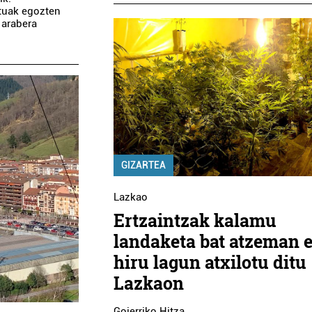
ituak egozten
 arabera
GIZARTEA
Lazkao
Ertzaintzak kalamu
landaketa bat atzeman e
hiru lagun atxilotu ditu
Lazkaon
Goierriko Hitza