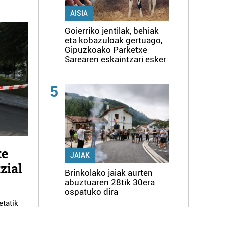
AISIA
Goierriko jentilak, behiak
eta kobazuloak gertuago,
Gipuzkoako Parketxe
Sarearen eskaintzari esker
5
te
JAIAK
zial
Brinkolako jaiak aurten
abuztuaren 28tik 30era
ospatuko dira
etatik