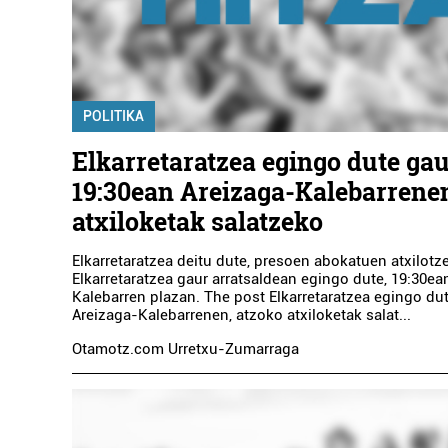
POLITIKA
Elkarretaratzea egingo dute gau
19:30ean Areizaga-Kalebarrenen
atxiloketak salatzeko
Elkarretaratzea deitu dute, presoen abokatuen atxilotz
Elkarretaratzea gaur arratsaldean egingo dute, 19:30ea
Kalebarren plazan. The post Elkarretaratzea egingo dut
Areizaga-Kalebarrenen, atzoko atxiloketak salat...
Otamotz.com Urretxu-Zumarraga