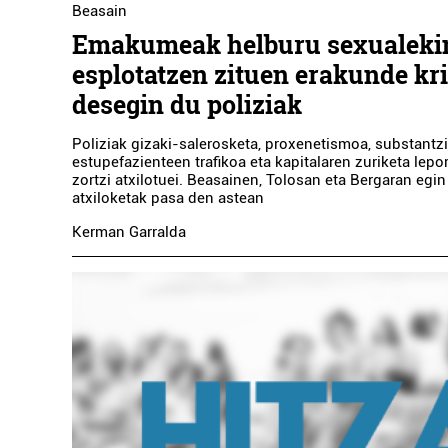
Beasain
Emakumeak helburu sexualeki
esplotatzen zituen erakunde kr
desegin du poliziak
Poliziak gizaki-salerosketa, proxenetismoa, substantz
estupefazienteen trafikoa eta kapitalaren zuriketa lepo
zortzi atxilotuei. Beasainen, Tolosan eta Bergaran egin
atxiloketak pasa den astean
Kerman Garralda