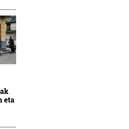
eak
n eta