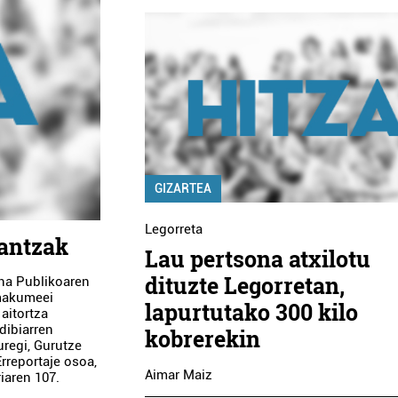
GIZARTEA
Legorreta
antzak
Lau pertsona atxilotu
dituzte Legorretan,
na Publikoaren
emakumeei
lapurtutako 300 kilo
aitortza
dibiarren
kobrerekin
uregi, Gurutze
rreportaje osoa,
Aimar Maiz
riaren 107.