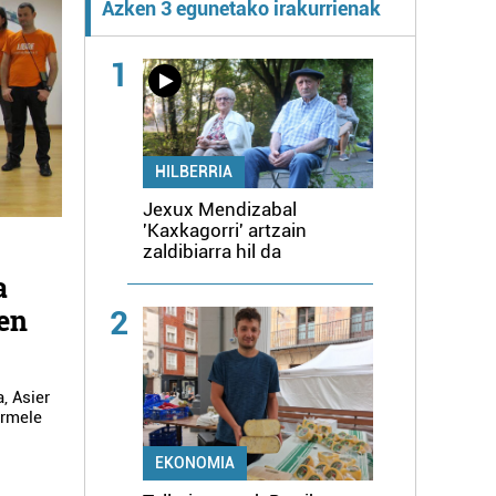
Azken 3 egunetako irakurrienak
1
HILBERRIA
Jexux Mendizabal
'Kaxkagorri' artzain
zaldibiarra hil da
a
ren
2
, Asier
armele
EKONOMIA