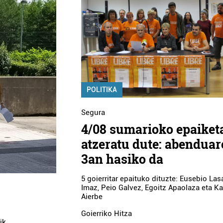
POLITIKA
Segura
4/08 sumarioko epaiket
atzeratu dute: abendua
3an hasiko da
5 goierritar epaituko dituzte: Eusebio Lasa
Imaz, Peio Galvez, Egoitz Apaolaza eta K
Aierbe
Goierriko Hitza
ik.