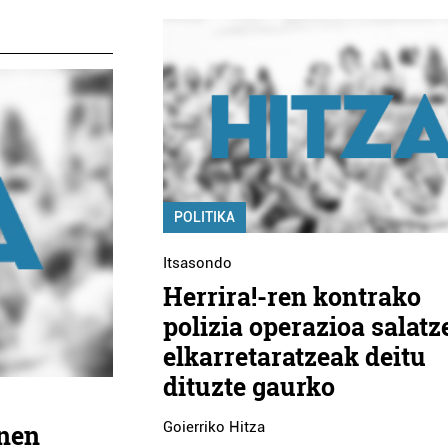
POLITIKA
Itsasondo
Herrira!-ren kontrako
polizia operazioa salatz
elkarretaratzeak deitu
dituzte gaurko
Goierriko Hitza
inen