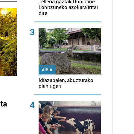
Telleria gaztak Donibane
Lohitzuneko azokara iritsi
dira
3
AISIA
Idiazabalen, abuzturako
plan ugari
ta
4