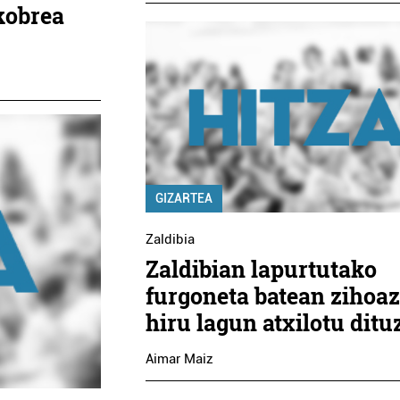
kobrea
GIZARTEA
Zaldibia
Zaldibian lapurtutako
furgoneta batean zihoa
hiru lagun atxilotu ditu
Aimar Maiz