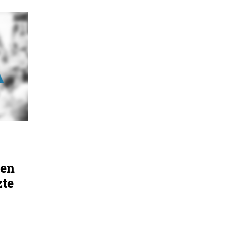
zen
zte