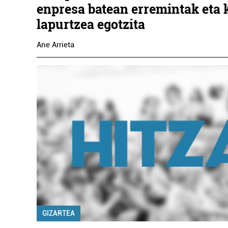
enpresa batean erremintak eta 
lapurtzea egotzita
Ane Arrieta
GIZARTEA