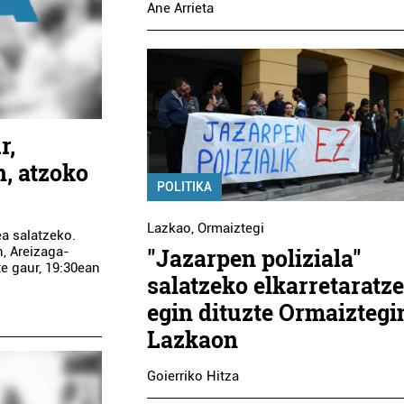
Ane Arrieta
r,
, atzoko
POLITIKA
Lazkao
,
Ormaiztegi
ea salatzeko.
n, Areizaga-
"Jazarpen poliziala"
e gaur, 19:30ean
salatzeko elkarretaratz
egin dituzte Ormaiztegi
Lazkaon
Goierriko Hitza