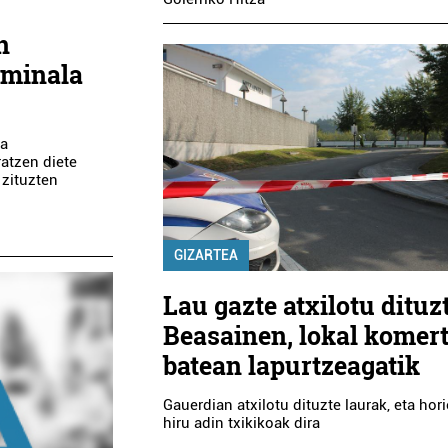
n
iminala
ia
ratzen diete
 zituzten
GIZARTEA
Lau gazte atxilotu dituz
Beasainen, lokal komert
batean lapurtzeagatik
Gauerdian atxilotu dituzte laurak, eta hori
hiru adin txikikoak dira