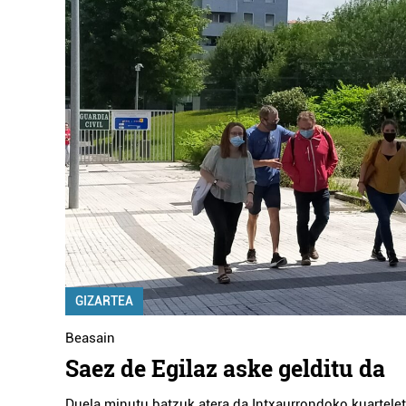
GIZARTEA
Beasain
Saez de Egilaz aske gelditu da
Duela minutu batzuk atera da Intxaurrondoko kuartelet