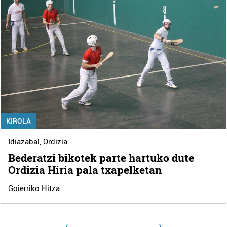
KIROLA
Idiazabal
,
Ordizia
Bederatzi bikotek parte hartuko dute
Ordizia Hiria pala txapelketan
Goierriko Hitza