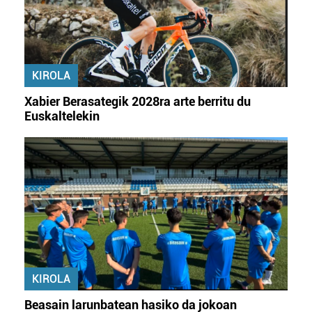
KIROLA
Xabier Berasategik 2028ra arte berritu du
Euskaltelekin
KIROLA
Beasain larunbatean hasiko da jokoan