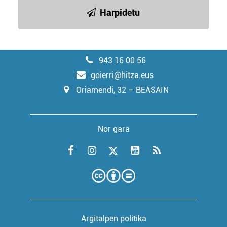
Harpidetu
943 16 00 56
goierri@hitza.eus
Oriamendi, 32 – BEASAIN
Nor gara
Argitalpen politika