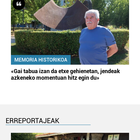
MEMORIA HISTORIKOA
«Gai tabua izan da etxe gehienetan, jendeak
azkeneko momentuan hitz egin du»
ERREPORTAJEAK