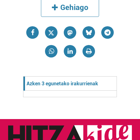
Gehiago
Azken 3 egunetako irakurrienak