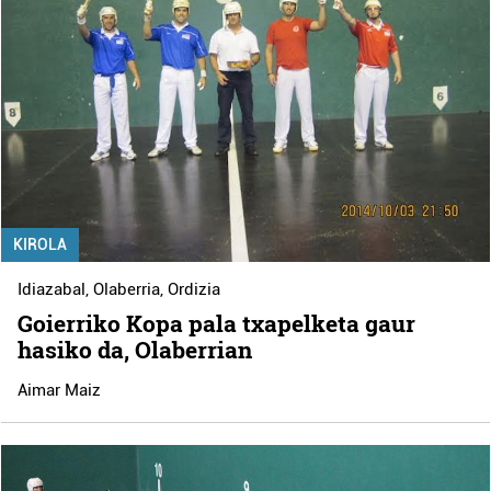
KIROLA
Idiazabal
,
Olaberria
,
Ordizia
Goierriko Kopa pala txapelketa gaur
hasiko da, Olaberrian
Aimar Maiz