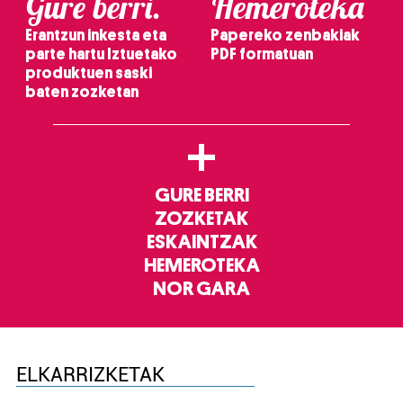
Gure berri.
Hemeroteka
Erantzun inkesta eta
Papereko zenbakiak
parte hartu Iztuetako
PDF formatuan
produktuen saski
baten zozketan
+
GURE BERRI
ZOZKETAK
ESKAINTZAK
HEMEROTEKA
NOR GARA
ELKARRIZKETAK