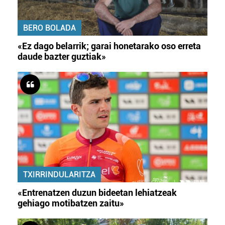
BERO BOLADA
«Ez dago belarrik; garai honetarako oso erreta
daude bazter guztiak»
TXIRRINDULARITZA
«Entrenatzen duzun bideetan lehiatzeak
gehiago motibatzen zaitu»