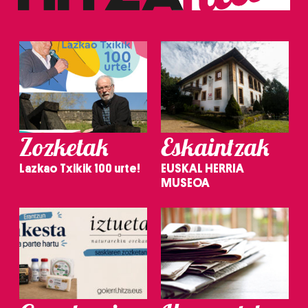
Zozketak
Eskaintzak
Lazkao Txikik 100 urte!
EUSKAL HERRIA
MUSEOA