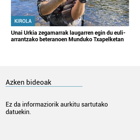
KIROLA
Unai Urkia zegamarrak laugarren egin du euli-
arrantzako beteranoen Munduko Txapelketan
Azken bideoak
Ez da informaziorik aurkitu sartutako
datuekin.