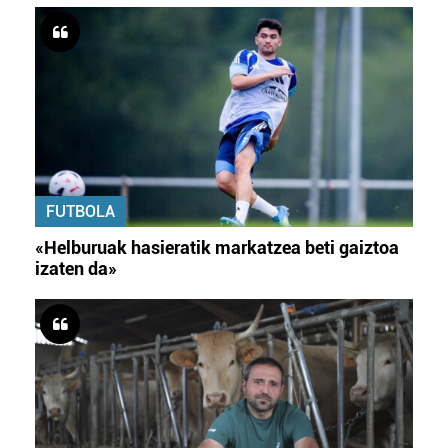
FUTBOLA
«Helburuak hasieratik markatzea beti gaiztoa
izaten da»