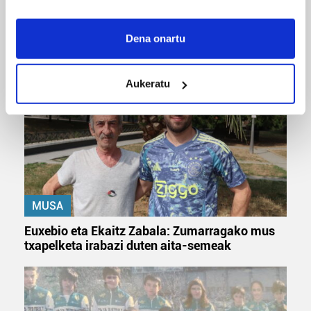
MUSIKA
If you allow, we would also like to:
Odik berria ezagutzeko aukera 'KimiK' eta
Collect information about your geographical
Dena onartu
'Amaaaa!' abestiekin
location which can be accurate to within several
meters
Aukeratu
Identify your device by actively scanning it for
specific characteristics (fingerprinting)
Find out more about how your personal data is processed
and set your preferences in the
details section
.
Guk eta gure bazkideek zure datu pertsonalak
prozesatzen ditugu, zure IP zenbakia, besteak beste,
teknologia erabiliz, cookieak adibidez, iragarki eta eduki
MUSA
pertsonalizatuak eskaintzeko, iragarkiak eta edukia
Euxebio eta Ekaitz Zabala: Zumarragako mus
neurtzeko, jendeari buruzko informazioa biltzeko eta
txapelketa irabazi duten aita-semeak
produktuak garatzeko. Zure datuak nork eta zertarako
erabiltzen dituen hauta dezakezu.
Bazkide batzuek ez dizute baimenik eskatzen, eta beren