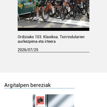
Ordiziako 103. Klasikoa. Txirrindularien
aurkezpena eta irteera
2026/07/25
Argitalpen bereziak