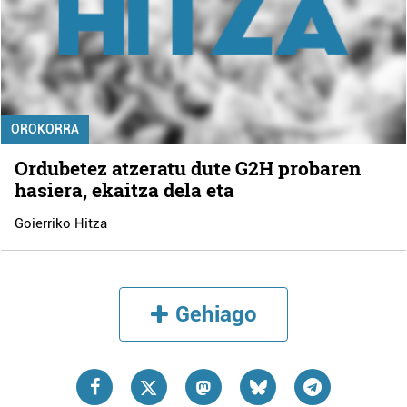
OROKORRA
Ordubetez atzeratu dute G2H probaren
hasiera, ekaitza dela eta
Goierriko Hitza
Gehiago