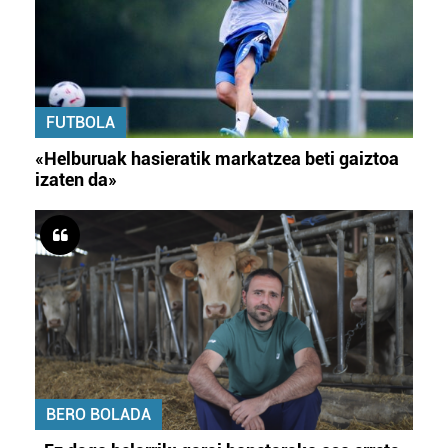
FUTBOLA
«Helburuak hasieratik markatzea beti gaiztoa
izaten da»
BERO BOLADA