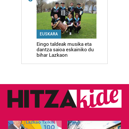
EUSKARA
Eingo taldeak musika eta
dantza saioa eskainiko du
bihar Lazkaon