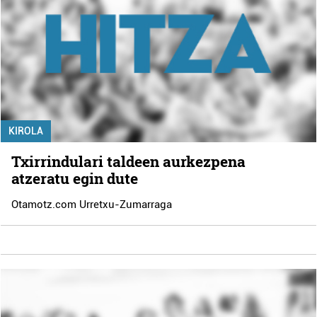
KIROLA
Txirrindulari taldeen aurkezpena
atzeratu egin dute
Otamotz.com Urretxu-Zumarraga