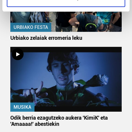
specific characteristics (fingerprinting)
Find out more about how your personal data is processed
and set your preferences in the
details section
.
URBIAKO FESTA
Guk eta gure bazkideek zure datu pertsonalak
Urbiako zelaiak erromeria leku
prozesatzen ditugu, zure IP zenbakia, besteak beste,
teknologia erabiliz, cookieak adibidez, iragarki eta eduki
pertsonalizatuak eskaintzeko, iragarkiak eta edukia
neurtzeko, jendeari buruzko informazioa biltzeko eta
produktuak garatzeko. Zure datuak nork eta zertarako
erabiltzen dituen hauta dezakezu.
Bazkide batzuek ez dizute baimenik eskatzen, eta beren
interes komertzial legitimoetan babesten dira. Ikusi gure
bazkideen zerrenda, beren ustez zein helburutarako
MUSIKA
duten interes legitimoa eta horren aurka nola egin
Odik berria ezagutzeko aukera 'KimiK' eta
dezakezun ikusteko.
'Amaaaa!' abestiekin