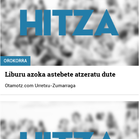
OROKORRA
Liburu azoka astebete atzeratu dute
Otamotz.com Urretxu-Zumarraga