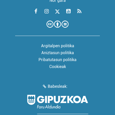
Nor gara
Argitalpen politika
Aniztasun politika
Pribatutasun politika
Cookieak
Babesleak: