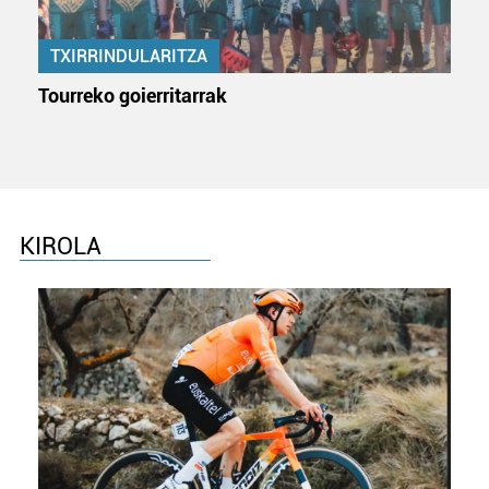
TXIRRINDULARITZA
Tourreko goierritarrak
KIROLA