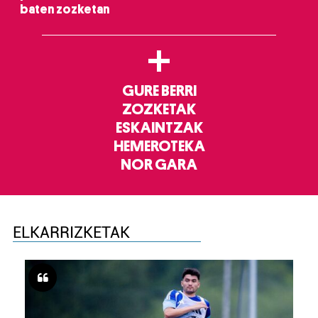
baten zozketan
+
GURE BERRI
ZOZKETAK
ESKAINTZAK
HEMEROTEKA
NOR GARA
ELKARRIZKETAK