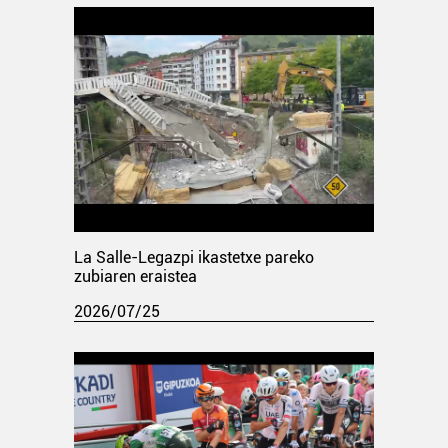
La Salle-Legazpi ikastetxe pareko
zubiaren eraistea
2026/07/25