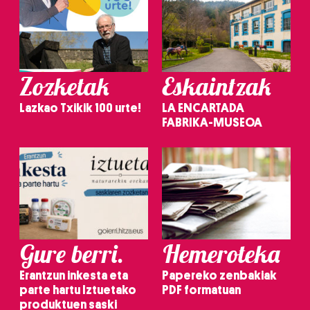
Zozketak
Eskaintzak
Lazkao Txikik 100 urte!
LA ENCARTADA
FABRIKA-MUSEOA
Gure berri.
Hemeroteka
Erantzun inkesta eta
Papereko zenbakiak
parte hartu Iztuetako
PDF formatuan
produktuen saski