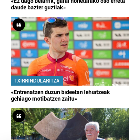
«Ez dago belarrik; garai honetarako oso erreta
daude bazter guztiak»
TXIRRINDULARITZA
«Entrenatzen duzun bideetan lehiatzeak
gehiago motibatzen zaitu»