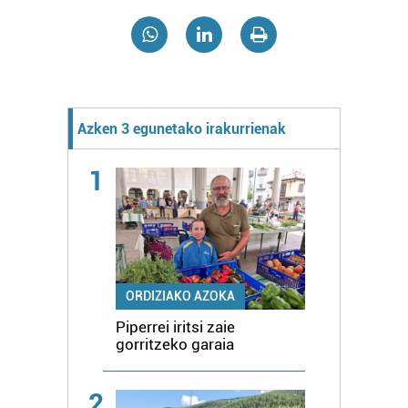
Azken 3 egunetako irakurrienak
1
ORDIZIAKO AZOKA
Piperrei iritsi zaie
gorritzeko garaia
2