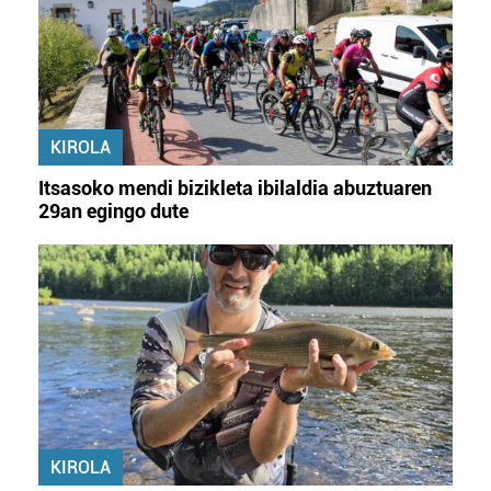
KIROLA
Itsasoko mendi bizikleta ibilaldia abuztuaren
29an egingo dute
KIROLA