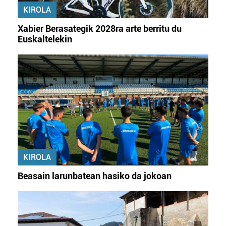
KIROLA
Xabier Berasategik 2028ra arte berritu du
Euskaltelekin
KIROLA
Beasain larunbatean hasiko da jokoan