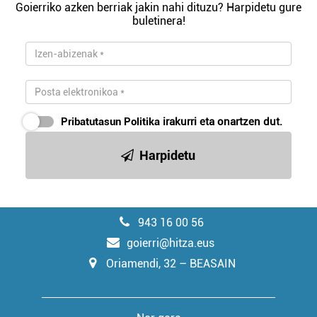
Goierriko azken berriak jakin nahi dituzu? Harpidetu gure
buletinera!
Pribatutasun Politika
irakurri eta onartzen dut.
Harpidetu
943 16 00 56
goierri@hitza.eus
Oriamendi, 32 – BEASAIN