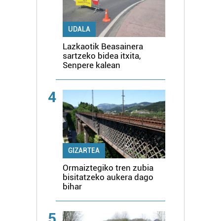
UDALA
Lazkaotik Beasainera
sartzeko bidea itxita,
Senpere kalean
4
GIZARTEA
Ormaiztegiko tren zubia
bisitatzeko aukera dago
bihar
5