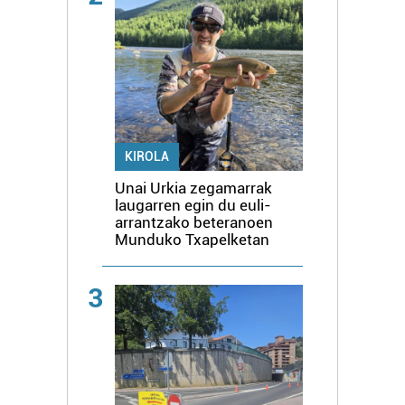
KIROLA
Unai Urkia zegamarrak
laugarren egin du euli-
arrantzako beteranoen
Munduko Txapelketan
3