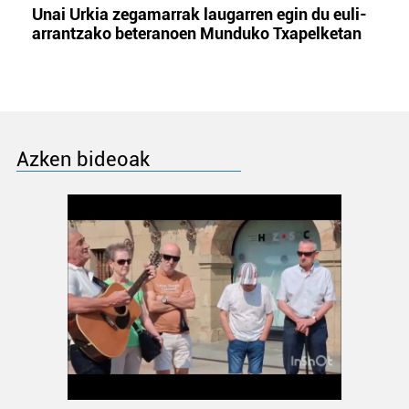
Unai Urkia zegamarrak laugarren egin du euli-
arrantzako beteranoen Munduko Txapelketan
Azken bideoak