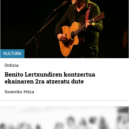
KULTURA
Ordizia
Benito Lertxundiren kontzertua
ekainaren 2ra atzeratu dute
Goierriko Hitza