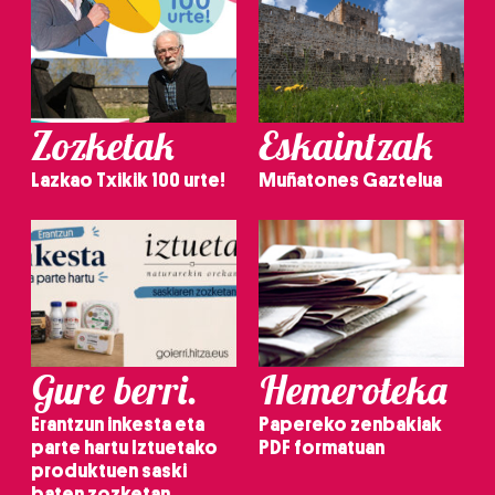
Zozketak
Eskaintzak
Lazkao Txikik 100 urte!
Muñatones Gaztelua
Gure berri.
Hemeroteka
Erantzun inkesta eta
Papereko zenbakiak
parte hartu Iztuetako
PDF formatuan
produktuen saski
baten zozketan