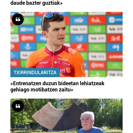
daude bazter guztiak»
TXIRRINDULARITZA
«Entrenatzen duzun bideetan lehiatzeak
gehiago motibatzen zaitu»