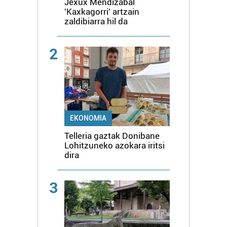
Jexux Mendizabal
'Kaxkagorri' artzain
zaldibiarra hil da
2
EKONOMIA
Telleria gaztak Donibane
Lohitzuneko azokara iritsi
dira
3