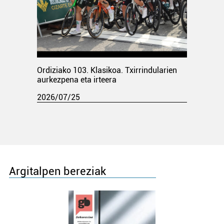
Ordiziako 103. Klasikoa. Txirrindularien
aurkezpena eta irteera
2026/07/25
Argitalpen bereziak