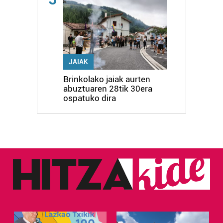
JAIAK
Brinkolako jaiak aurten
abuztuaren 28tik 30era
ospatuko dira