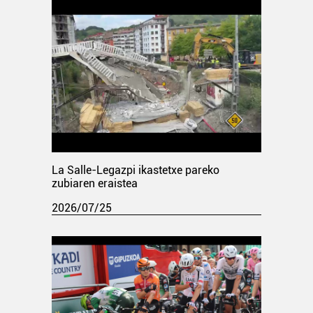
La Salle-Legazpi ikastetxe pareko
zubiaren eraistea
2026/07/25