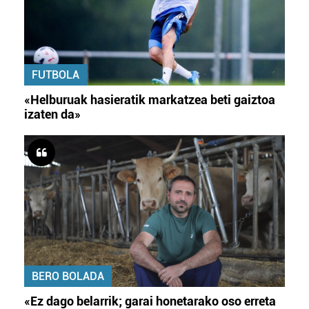
FUTBOLA
«Helburuak hasieratik markatzea beti gaiztoa
izaten da»
BERO BOLADA
«Ez dago belarrik; garai honetarako oso erreta