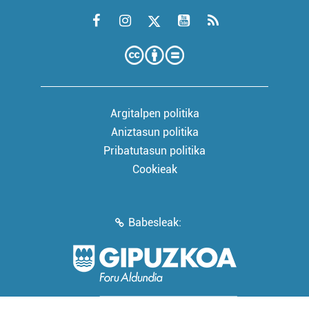
Argitalpen politika
Aniztasun politika
Pribatutasun politika
Cookieak
Babesleak: