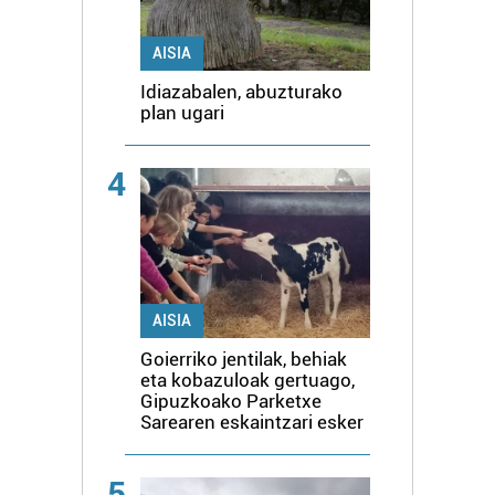
AISIA
Idiazabalen, abuzturako
plan ugari
4
AISIA
Goierriko jentilak, behiak
eta kobazuloak gertuago,
Gipuzkoako Parketxe
Sarearen eskaintzari esker
5