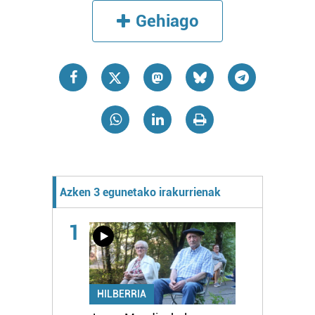
Gehiago
Azken 3 egunetako irakurrienak
1
HILBERRIA