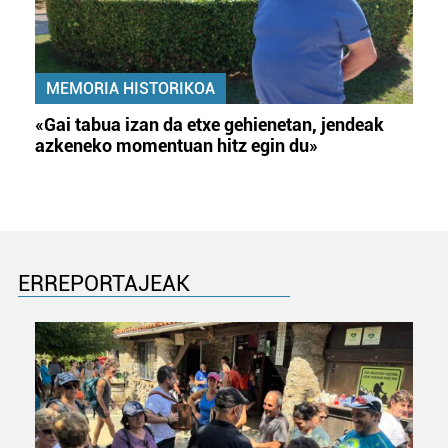
MEMORIA HISTORIKOA
«Gai tabua izan da etxe gehienetan, jendeak
azkeneko momentuan hitz egin du»
ERREPORTAJEAK