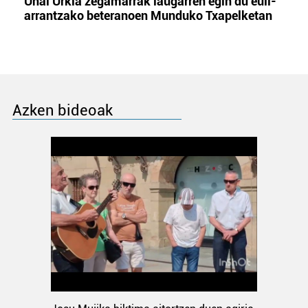
Unai Urkia zegamarrak laugarren egin du euli-
arrantzako beteranoen Munduko Txapelketan
Azken bideoak