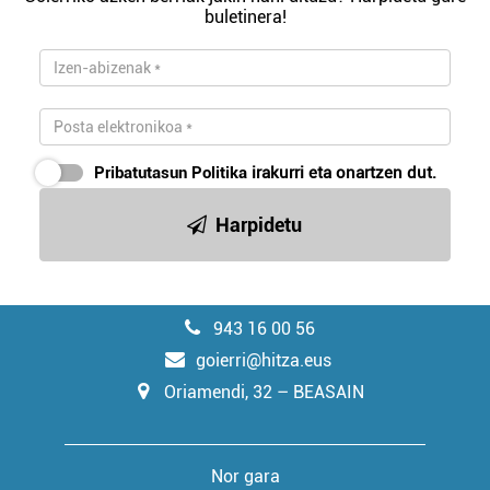
buletinera!
Pribatutasun Politika
irakurri eta onartzen dut.
Harpidetu
943 16 00 56
goierri@hitza.eus
Oriamendi, 32 – BEASAIN
Nor gara