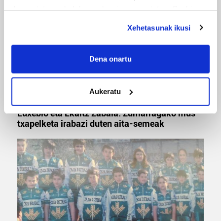
deuseztatzen ahal duzu edozein momentutan, Cookie
deklaraziotik edo Privacy triggerean klikatuz.
Xehetasunak ikusi
If you allow, we would also like to:
Collect information about your geographical
Dena onartu
location which can be accurate to within several
meters
Aukeratu
Identify your device by actively scanning it for
MUSA
specific characteristics (fingerprinting)
Euxebio eta Ekaitz Zabala: Zumarragako mus
Find out more about how your personal data is processed
txapelketa irabazi duten aita-semeak
and set your preferences in the
details section
.
Guk eta gure bazkideek zure datu pertsonalak
prozesatzen ditugu, zure IP zenbakia, besteak beste,
teknologia erabiliz, cookieak adibidez, iragarki eta eduki
pertsonalizatuak eskaintzeko, iragarkiak eta edukia
neurtzeko, jendeari buruzko informazioa biltzeko eta
produktuak garatzeko. Zure datuak nork eta zertarako