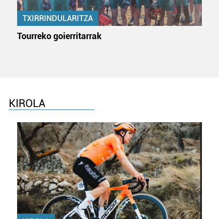
erabiltzen dituen hauta dezakezu.
TXIRRINDULARITZA
Bazkide batzuek ez dizute baimenik eskatzen, eta beren
Tourreko goierritarrak
interes komertzial legitimoetan babesten dira. Ikusi gure
bazkideen zerrenda, beren ustez zein helburutarako
duten interes legitimoa eta horren aurka nola egin
dezakezun ikusteko.
Lortu zure datu pertsonalak prozesatzeko moduari
KIROLA
buruzko informazio gehiago eta ezarri zure lehentasunak
datuen atalean. Edozein unetan alda edo ken dezakezu
zure baimena Cookieen adierazpenean.
Webgune honek cookie propioak eta hirugarrenen cookie-
fitxategiak erabiltzen ditu. Zure esperientzia eta
zerbitzuak hobetzeko asmoz, cookie teknologiaz
baliatzen gara. Ohar hau onartuz gero, teknologia hori
erabiltzeko baimen esplizitua ematen diguzu.
Gehiago
irakurri