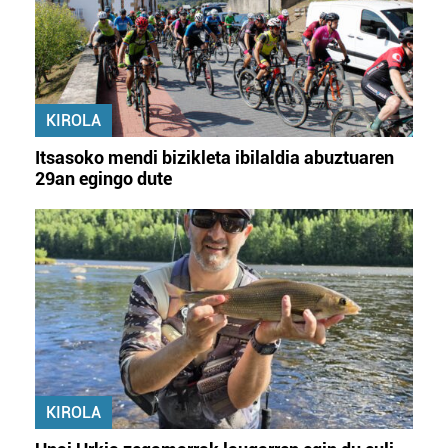
KIROLA
Itsasoko mendi bizikleta ibilaldia abuztuaren
29an egingo dute
KIROLA