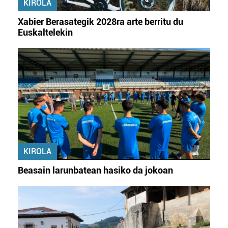
KIROLA
Xabier Berasategik 2028ra arte berritu du
Euskaltelekin
KIROLA
Beasain larunbatean hasiko da jokoan