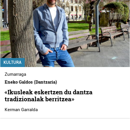
KULTURA
Zumarraga
Eneko Galdos (Dantzaria)
«Ikusleak eskertzen du dantza
tradizionalak berritzea»
Kerman Garralda