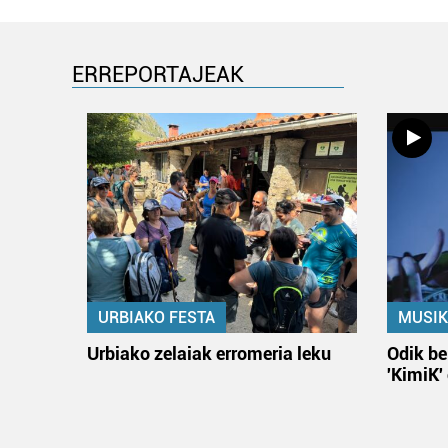
ERREPORTAJEAK
URBIAKO FESTA
MUSIK
Urbiako zelaiak erromeria leku
Odik be
'KimiK'