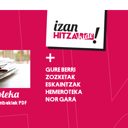
+
GURE BERRI
ZOZKETAK
ESKAINTZAK
teka
HEMEROTEKA
NOR GARA
nbakiak PDF