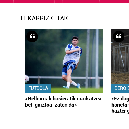
ELKARRIZKETAK
FUTBOLA
BERO 
«Helburuak hasieratik markatzea
«Ez dag
beti gaiztoa izaten da»
honetar
bazter 