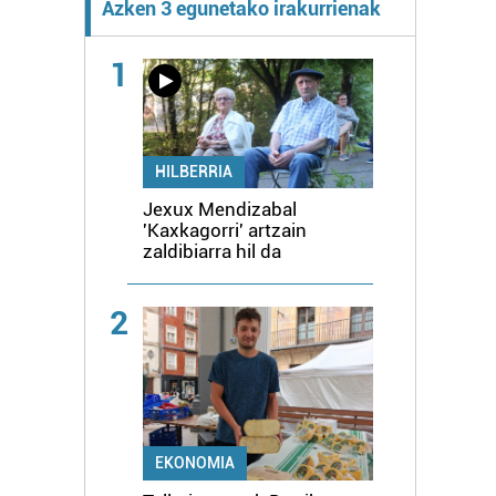
Azken 3 egunetako irakurrienak
1
HILBERRIA
Jexux Mendizabal
'Kaxkagorri' artzain
zaldibiarra hil da
2
EKONOMIA