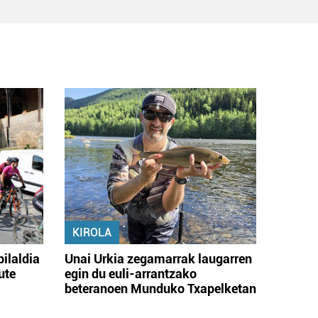
KIROLA
bilaldia
Unai Urkia zegamarrak laugarren
ute
egin du euli-arrantzako
beteranoen Munduko Txapelketan