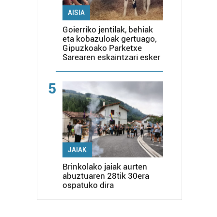
AISIA
Goierriko jentilak, behiak
eta kobazuloak gertuago,
Gipuzkoako Parketxe
Sarearen eskaintzari esker
5
JAIAK
Brinkolako jaiak aurten
abuztuaren 28tik 30era
ospatuko dira