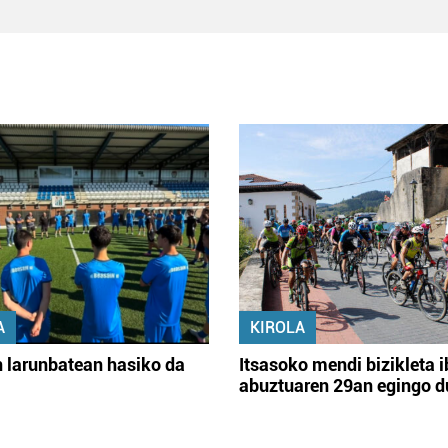
A
KIROLA
 larunbatean hasiko da
Itsasoko mendi bizikleta i
abuztuaren 29an egingo d