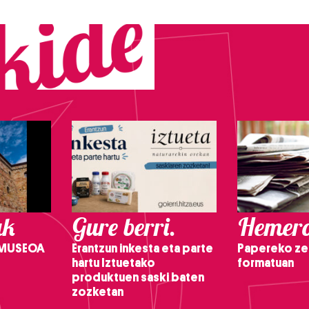
ak
Gure berri.
Hemero
 MUSEOA
Erantzun inkesta eta parte
Papereko ze
hartu Iztuetako
formatuan
produktuen saski baten
zozketan