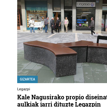
GIZARTEA
Legazpi
Kale Nagusirako propio diseina
aulkiak jarri dituzte Legazpin