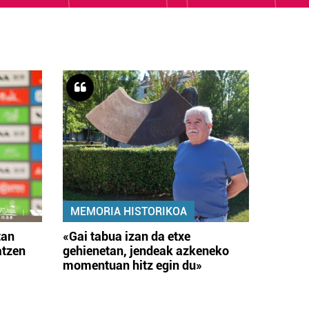
MEMORIA HISTORIKOA
tan
«Gai tabua izan da etxe
atzen
gehienetan, jendeak azkeneko
momentuan hitz egin du»