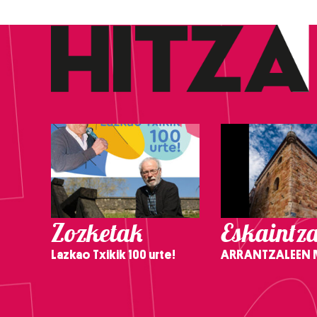
Zozketak
Eskaintz
Lazkao Txikik 100 urte!
ARRANTZALEEN