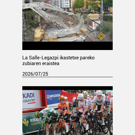
La Salle-Legazpi ikastetxe pareko
zubiaren eraistea
2026/07/25