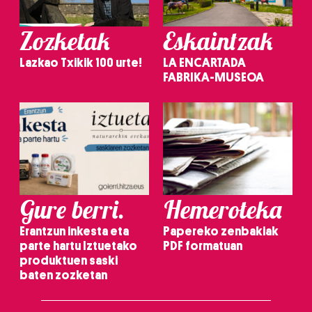
Zozketak
Eskaintzak
Lazkao Txikik 100 urte!
LA ENCARTADA
FABRIKA-MUSEOA
Gure berri.
Hemeroteka
Erantzun inkesta eta
Papereko zenbakiak
parte hartu Iztuetako
PDF formatuan
produktuen saski
baten zozketan