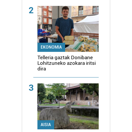
2
EKONOMIA
Telleria gaztak Donibane
Lohitzuneko azokara iritsi
dira
3
AISIA