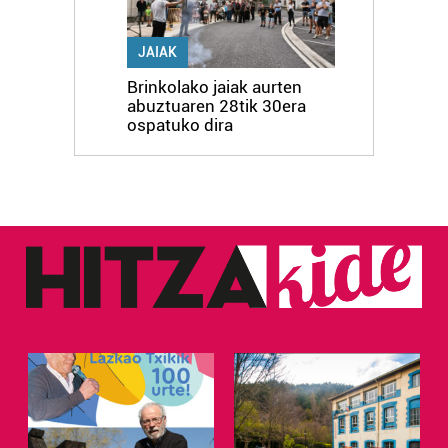
JAIAK
Brinkolako jaiak aurten
abuztuaren 28tik 30era
ospatuko dira