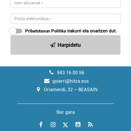
Pribatutasun Politika
irakurri eta onartzen dut.
Harpidetu
943 16 00 56
goierri@hitza.eus
Oriamendi, 32 – BEASAIN
Nor gara