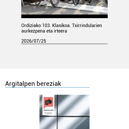
Ordiziako 103. Klasikoa. Txirrindularien
aurkezpena eta irteera
2026/07/25
Argitalpen bereziak