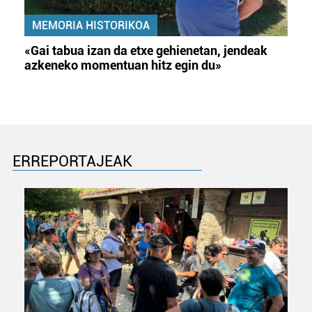
MEMORIA HISTORIKOA
«Gai tabua izan da etxe gehienetan, jendeak
azkeneko momentuan hitz egin du»
ERREPORTAJEAK