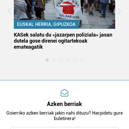
EUSKAL HERRIA, GIPUZKOA
KASek salatu du «jazarpen poliziala» jasan
Pa
dutela gose direnei ogitartekoak
da
emateagatik
«s
Azken berriak
Goierriko azken berriak jakin nahi dituzu? Harpidetu gure
buletinera!