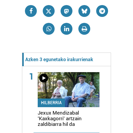
Azken 3 egunetako irakurrienak
1
HILBERRIA
Jexux Mendizabal
'Kaxkagorri' artzain
zaldibiarra hil da