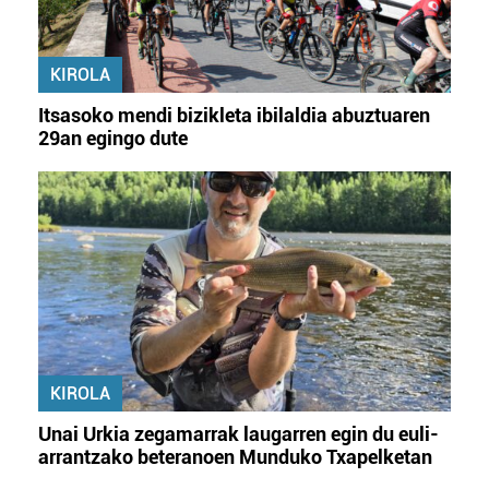
KIROLA
Itsasoko mendi bizikleta ibilaldia abuztuaren
29an egingo dute
KIROLA
Unai Urkia zegamarrak laugarren egin du euli-
arrantzako beteranoen Munduko Txapelketan