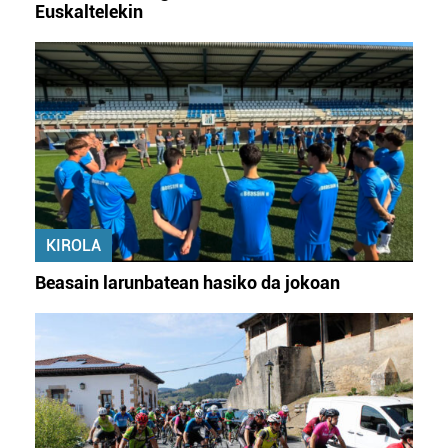
buruzko informazio gehiago eta ezarri zure lehentasunak
Euskaltelekin
datuen atalean. Edozein unetan alda edo ken dezakezu
zure baimena Cookieen adierazpenean.
Webgune honek cookie propioak eta hirugarrenen cookie-
fitxategiak erabiltzen ditu. Zure esperientzia eta
zerbitzuak hobetzeko asmoz, cookie teknologiaz
baliatzen gara. Ohar hau onartuz gero, teknologia hori
erabiltzeko baimen esplizitua ematen diguzu.
Gehiago
irakurri
KIROLA
Beasain larunbatean hasiko da jokoan