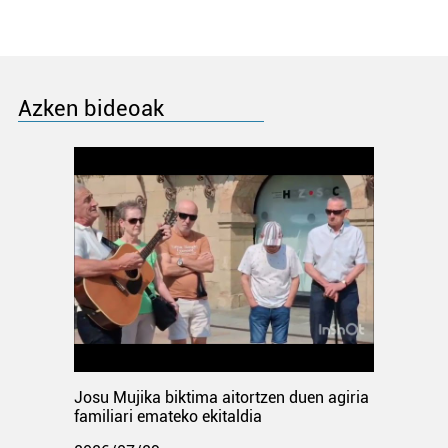
Azken bideoak
Josu Mujika biktima aitortzen duen agiria
familiari emateko ekitaldia