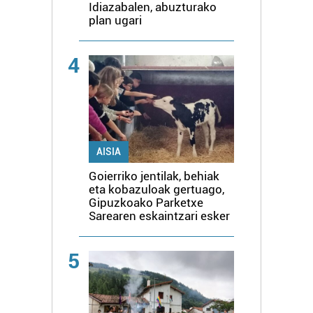
Idiazabalen, abuzturako
plan ugari
4
AISIA
Goierriko jentilak, behiak
eta kobazuloak gertuago,
Gipuzkoako Parketxe
Sarearen eskaintzari esker
5