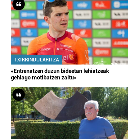
TXIRRINDULARITZA
«Entrenatzen duzun bideetan lehiatzeak
gehiago motibatzen zaitu»