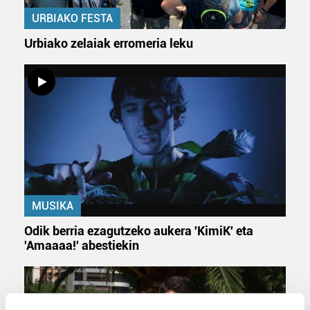
URBIAKO FESTA
Urbiako zelaiak erromeria leku
MUSIKA
Odik berria ezagutzeko aukera 'KimiK' eta
'Amaaaa!' abestiekin