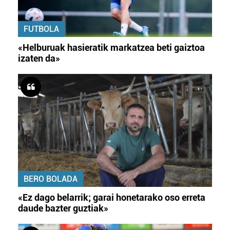
FUTBOLA
«Helburuak hasieratik markatzea beti gaiztoa
izaten da»
BERO BOLADA
«Ez dago belarrik; garai honetarako oso erreta
daude bazter guztiak»