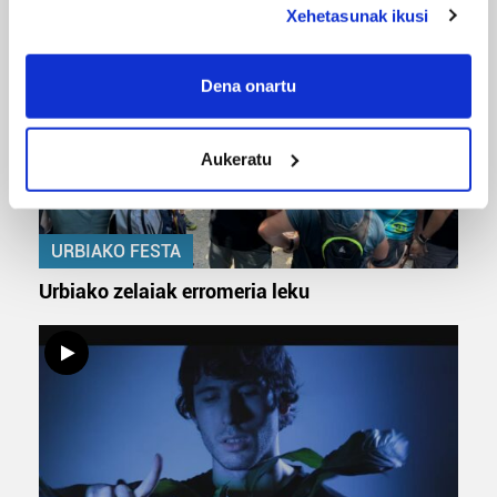
Xehetasunak ikusi
If you allow, we would also like to:
Collect information about your geographical
Dena onartu
location which can be accurate to within several
meters
Aukeratu
Identify your device by actively scanning it for
specific characteristics (fingerprinting)
Find out more about how your personal data is processed
and set your preferences in the
details section
.
URBIAKO FESTA
Urbiako zelaiak erromeria leku
Guk eta gure bazkideek zure datu pertsonalak
prozesatzen ditugu, zure IP zenbakia, besteak beste,
teknologia erabiliz, cookieak adibidez, iragarki eta eduki
pertsonalizatuak eskaintzeko, iragarkiak eta edukia
neurtzeko, jendeari buruzko informazioa biltzeko eta
produktuak garatzeko. Zure datuak nork eta zertarako
erabiltzen dituen hauta dezakezu.