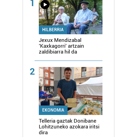
1
HILBERRIA
Jexux Mendizabal
'Kaxkagorri' artzain
zaldibiarra hil da
2
EKONOMIA
Telleria gaztak Donibane
Lohitzuneko azokara iritsi
dira