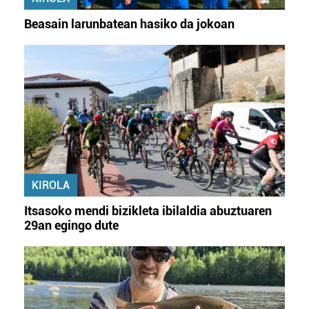
Beasain larunbatean hasiko da jokoan
KIROLA
Itsasoko mendi bizikleta ibilaldia abuztuaren
29an egingo dute