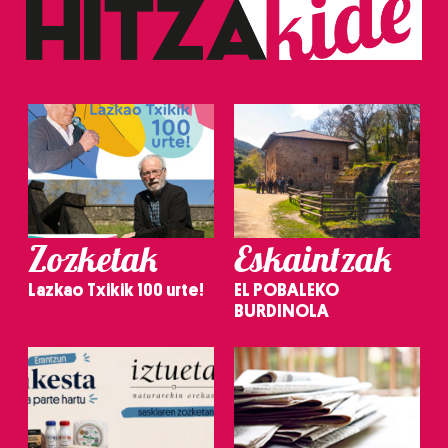
Zozketak
Eskaintzak
Lazkao Txikik 100 urte!
EL POBALEKO
BURDINOLA