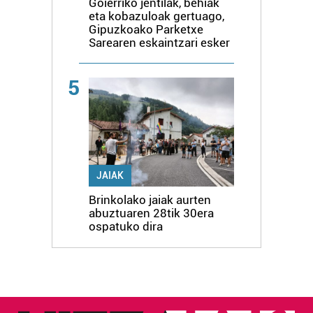
Goierriko jentilak, behiak
eta kobazuloak gertuago,
Gipuzkoako Parketxe
Sarearen eskaintzari esker
5
JAIAK
Brinkolako jaiak aurten
abuztuaren 28tik 30era
ospatuko dira