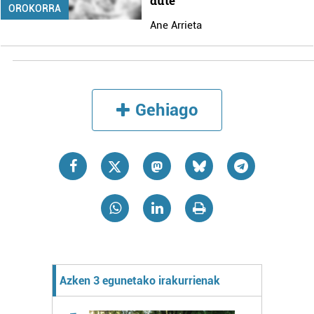
dute
OROKORRA
Ane Arrieta
Gehiago
Azken 3 egunetako irakurrienak