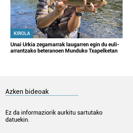
KIROLA
Unai Urkia zegamarrak laugarren egin du euli-
arrantzako beteranoen Munduko Txapelketan
Azken bideoak
Ez da informaziorik aurkitu sartutako
datuekin.