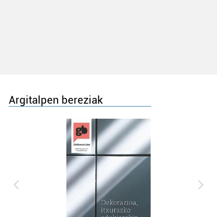
Argitalpen bereziak