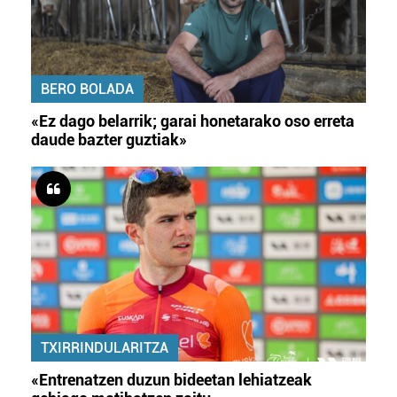
BERO BOLADA
«Ez dago belarrik; garai honetarako oso erreta
daude bazter guztiak»
TXIRRINDULARITZA
«Entrenatzen duzun bideetan lehiatzeak