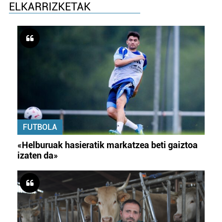
ELKARRIZKETAK
FUTBOLA
«Helburuak hasieratik markatzea beti gaiztoa
izaten da»