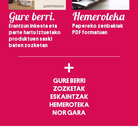
Gure berri.
Hemeroteka
Erantzun inkesta eta
Papereko zenbakiak
parte hartu Iztuetako
PDF formatuan
produktuen saski
baten zozketan
+
GURE BERRI
ZOZKETAK
ESKAINTZAK
HEMEROTEKA
NOR GARA