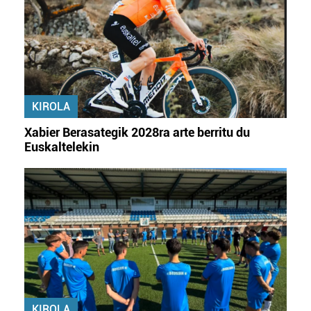
KIROLA
Xabier Berasategik 2028ra arte berritu du
Euskaltelekin
KIROLA