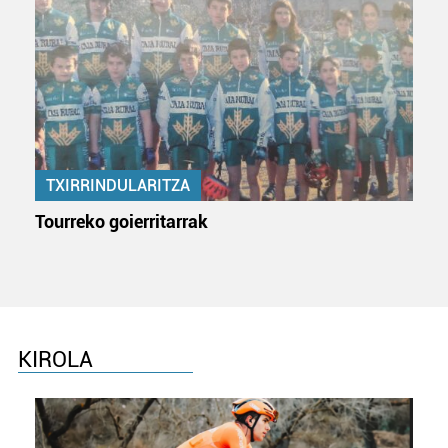
TXIRRINDULARITZA
Tourreko goierritarrak
KIROLA