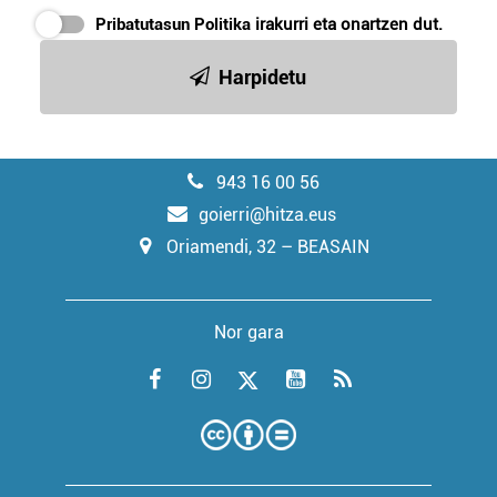
Pribatutasun Politika
irakurri eta onartzen dut.
Harpidetu
943 16 00 56
goierri@hitza.eus
Oriamendi, 32 – BEASAIN
Nor gara