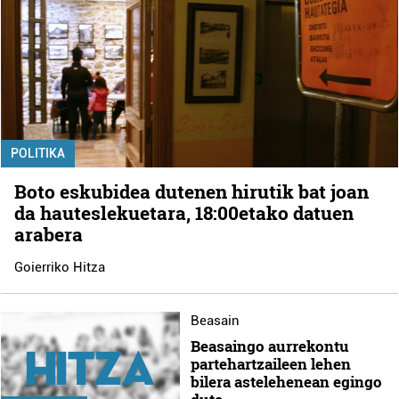
POLITIKA
Boto eskubidea dutenen hirutik bat joan
da hauteslekuetara, 18:00etako datuen
arabera
Goierriko Hitza
Beasain
Beasaingo aurrekontu
partehartzaileen lehen
bilera astelehenean egingo