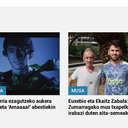
A
MUSA
rria ezagutzeko aukera
Euxebio eta Ekaitz Zabala
 eta 'Amaaaa!' abestiekin
Zumarragako mus txapelk
irabazi duten aita-semea