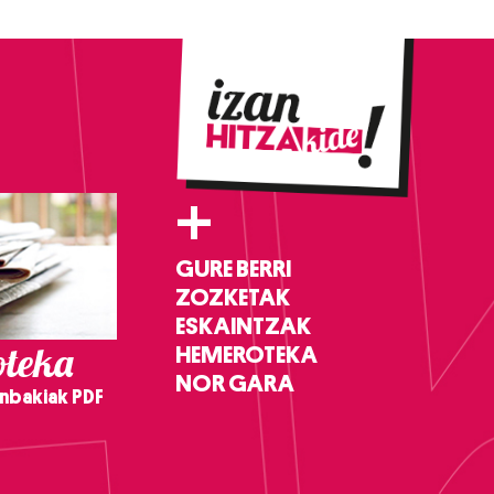
+
GURE BERRI
ZOZKETAK
ESKAINTZAK
teka
HEMEROTEKA
NOR GARA
nbakiak PDF