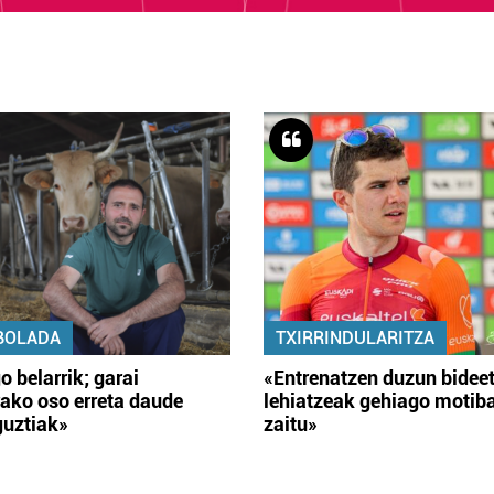
BOLADA
TXIRRINDULARITZA
o belarrik; garai
«Entrenatzen duzun bidee
ako oso erreta daude
lehiatzeak gehiago motib
guztiak»
zaitu»