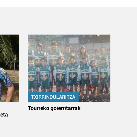
TXIRRINDULARITZA
:
Tourreko goierritarrak
eta
k