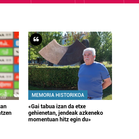
MEMORIA HISTORIKOA
tan
«Gai tabua izan da etxe
atzen
gehienetan, jendeak azkeneko
momentuan hitz egin du»