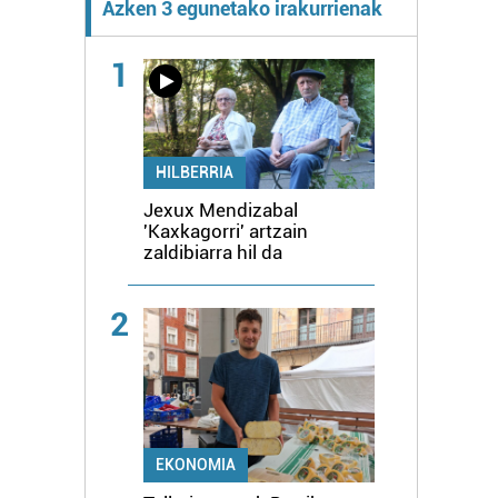
Azken 3 egunetako irakurrienak
1
HILBERRIA
Jexux Mendizabal
'Kaxkagorri' artzain
zaldibiarra hil da
2
EKONOMIA