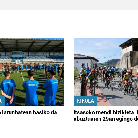
A
KIROLA
 larunbatean hasiko da
Itsasoko mendi bizikleta i
abuztuaren 29an egingo d