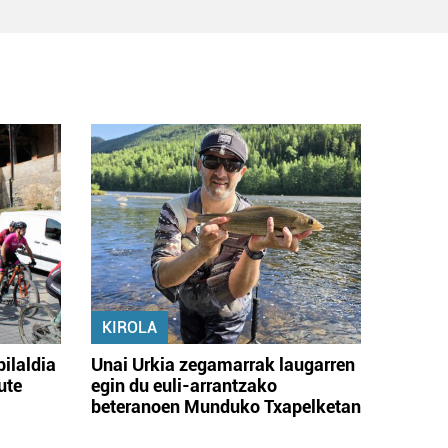
KIROLA
bilaldia
Unai Urkia zegamarrak laugarren
ute
egin du euli-arrantzako
beteranoen Munduko Txapelketan