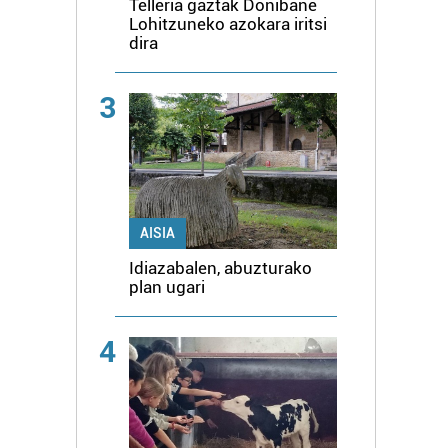
Telleria gaztak Donibane
Lohitzuneko azokara iritsi
dira
3
AISIA
Idiazabalen, abuzturako
plan ugari
4