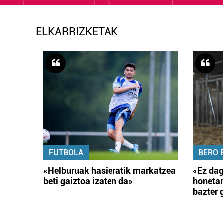
ELKARRIZKETAK
FUTBOLA
BERO 
«Helburuak hasieratik markatzea
«Ez dag
beti gaiztoa izaten da»
honetar
bazter 