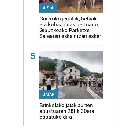
AISIA
Goierriko jentilak, behiak
eta kobazuloak gertuago,
Gipuzkoako Parketxe
Sarearen eskaintzari esker
5
JAIAK
Brinkolako jaiak aurten
abuztuaren 28tik 30era
ospatuko dira