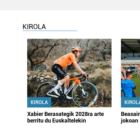
KIROLA
KIROLA
KIROL
Xabier Berasategik 2028ra arte
Beasain
berritu du Euskaltelekin
jokoan