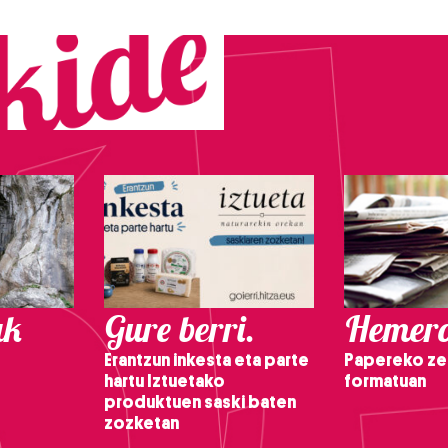
ak
Gure berri.
Hemero
Erantzun inkesta eta parte
Papereko ze
hartu Iztuetako
formatuan
produktuen saski baten
zozketan