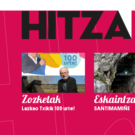
Zozketak
Eskaintz
Lazkao Txikik 100 urte!
SANTIMAMIÑE