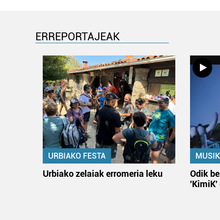
ERREPORTAJEAK
URBIAKO FESTA
MUSIK
Urbiako zelaiak erromeria leku
Odik be
'KimiK'