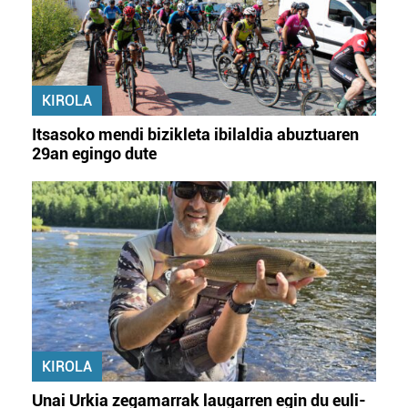
KIROLA
Itsasoko mendi bizikleta ibilaldia abuztuaren
29an egingo dute
KIROLA
Unai Urkia zegamarrak laugarren egin du euli-