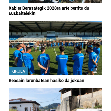
Xabier Berasategik 2028ra arte berritu du
Euskaltelekin
KIROLA
Beasain larunbatean hasiko da jokoan