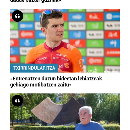
TXIRRINDULARITZA
«Entrenatzen duzun bideetan lehiatzeak
gehiago motibatzen zaitu»