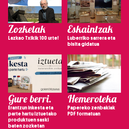
Zozketak
Eskaintzak
Lazkao Txikik 100 urte!
Luberriko sarrera eta
bisita gidatua
Gure berri.
Hemeroteka
Erantzun inkesta eta
Papereko zenbakiak
parte hartu Iztuetako
PDF formatuan
produktuen saski
baten zozketan