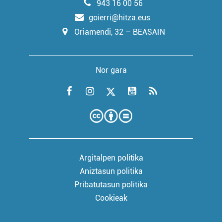
943 16 00 56
goierri@hitza.eus
Oriamendi, 32 – BEASAIN
Nor gara
Argitalpen politika
Aniztasun politika
Pribatutasun politika
Cookieak