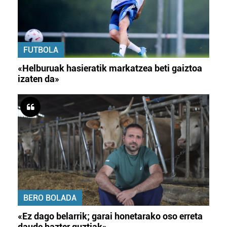
FUTBOLA
«Helburuak hasieratik markatzea beti gaiztoa
izaten da»
BERO BOLADA
«Ez dago belarrik; garai honetarako oso erreta
daude bazter guztiak»