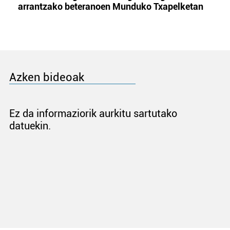
arrantzako beteranoen Munduko Txapelketan
Azken bideoak
Ez da informaziorik aurkitu sartutako
datuekin.