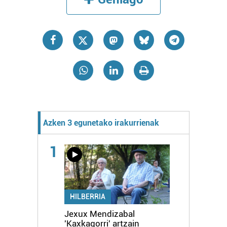
Azken 3 egunetako irakurrienak
1
HILBERRIA
Jexux Mendizabal
'Kaxkagorri' artzain