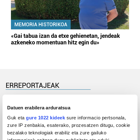
MEMORIA HISTORIKOA
«Gai tabua izan da etxe gehienetan, jendeak
azkeneko momentuan hitz egin du»
ERREPORTAJEAK
Datuen erabilera arduratsua
Guk eta
gure 1022 kideek
sure informacio pertsonala,
zure IP zenbakia, esaterako, prozesatzen ditugu, cookie
bezalako teknologiak erabiliz eta zure gailuko
informazioak azitzen dugu publizitate eta eduki