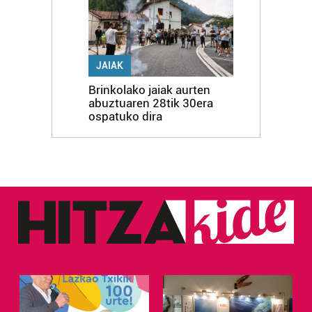
JAIAK
Brinkolako jaiak aurten
abuztuaren 28tik 30era
ospatuko dira