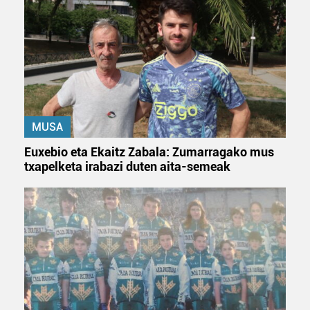
teknologia erabiliz, cookieak adibidez, iragarki eta eduki
pertsonalizatuak eskaintzeko, iragarkiak eta edukia
neurtzeko, jendeari buruzko informazioa biltzeko eta
produktuak garatzeko. Zure datuak nork eta zertarako
erabiltzen dituen hauta dezakezu.
Bazkide batzuek ez dizute baimenik eskatzen, eta beren
MUSA
interes komertzial legitimoetan babesten dira. Ikusi gure
bazkideen zerrenda, beren ustez zein helburutarako
Euxebio eta Ekaitz Zabala: Zumarragako mus
duten interes legitimoa eta horren aurka nola egin
txapelketa irabazi duten aita-semeak
dezakezun ikusteko.
Lortu zure datu pertsonalak prozesatzeko moduari
buruzko informazio gehiago eta ezarri zure lehentasunak
datuen atalean. Edozein unetan alda edo ken dezakezu
zure baimena Cookieen adierazpenean.
Webgune honek cookie propioak eta hirugarrenen cookie-
fitxategiak erabiltzen ditu. Zure esperientzia eta