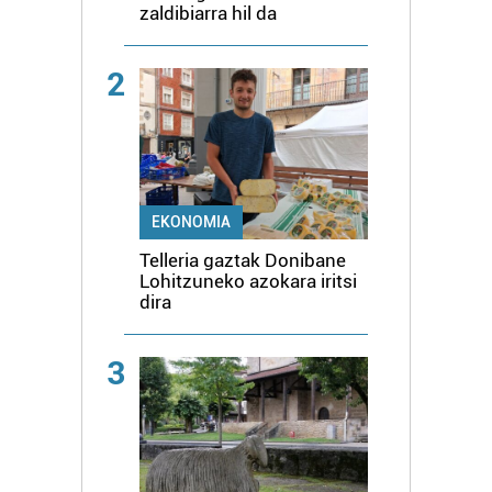
zaldibiarra hil da
2
EKONOMIA
Telleria gaztak Donibane
Lohitzuneko azokara iritsi
dira
3