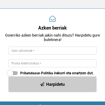
Azken berriak
Goierriko azken berriak jakin nahi dituzu? Harpidetu gure
buletinera!
Pribatutasun Politika
irakurri eta onartzen dut.
Harpidetu