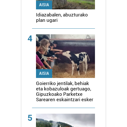
AISIA
Idiazabalen, abuzturako
plan ugari
4
AISIA
Goierriko jentilak, behiak
eta kobazuloak gertuago,
Gipuzkoako Parketxe
Sarearen eskaintzari esker
5