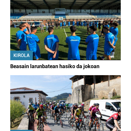
KIROLA
Beasain larunbatean hasiko da jokoan