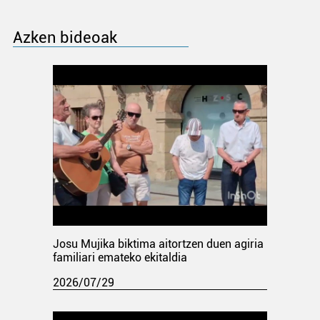
Azken bideoak
Josu Mujika biktima aitortzen duen agiria
familiari emateko ekitaldia
2026/07/29