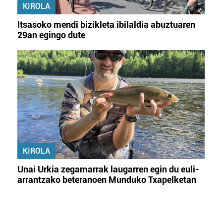
KIROLA
Itsasoko mendi bizikleta ibilaldia abuztuaren
29an egingo dute
KIROLA
Unai Urkia zegamarrak laugarren egin du euli-
arrantzako beteranoen Munduko Txapelketan