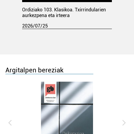
Ordiziako 103. Klasikoa. Txirrindularien
aurkezpena eta irteera
2026/07/25
Argitalpen bereziak