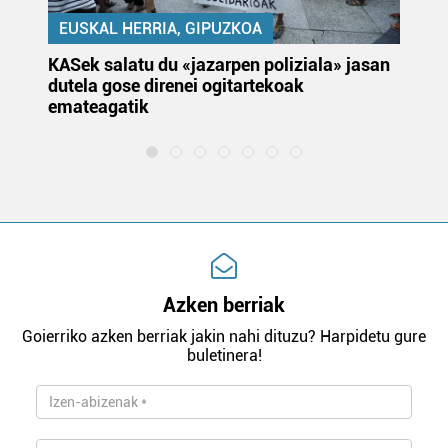
EUSKAL HERRIA, GIPUZKOA
KASek salatu du «jazarpen poliziala» jasan
Pa
dutela gose direnei ogitartekoak
da
emateagatik
«s
Azken berriak
Goierriko azken berriak jakin nahi dituzu? Harpidetu gure
buletinera!