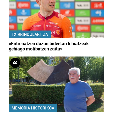
TXIRRINDULARITZA
«Entrenatzen duzun bideetan lehiatzeak
gehiago motibatzen zaitu»
MEMORIA HISTORIKOA