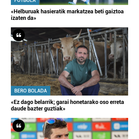
FUTBOLA
«Helburuak hasieratik markatzea beti gaiztoa
izaten da»
BERO BOLADA
«Ez dago belarrik; garai honetarako oso erreta
daude bazter guztiak»