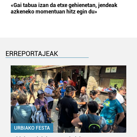
«Gai tabua izan da etxe gehienetan, jendeak
azkeneko momentuan hitz egin du»
ERREPORTAJEAK
URBIAKO FESTA