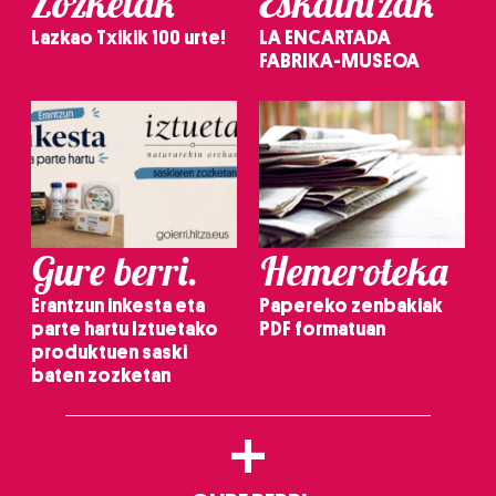
Zozketak
Eskaintzak
Lazkao Txikik 100 urte!
LA ENCARTADA
FABRIKA-MUSEOA
Gure berri.
Hemeroteka
Erantzun inkesta eta
Papereko zenbakiak
parte hartu Iztuetako
PDF formatuan
produktuen saski
baten zozketan
+