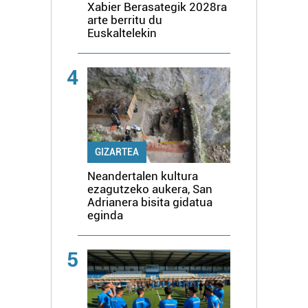
Xabier Berasategik 2028ra
arte berritu du
Euskaltelekin
4
GIZARTEA
Neandertalen kultura
ezagutzeko aukera, San
Adrianera bisita gidatua
eginda
5