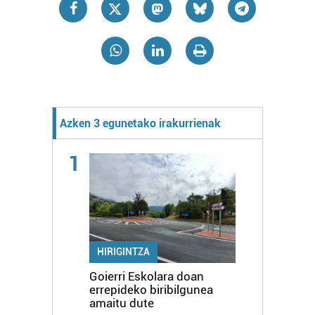
Azken 3 egunetako irakurrienak
1
HIRIGINTZA
Goierri Eskolara doan
errepideko biribilgunea
amaitu dute