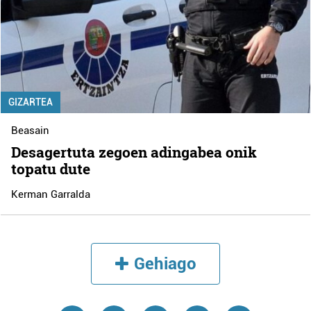
GIZARTEA
Beasain
Desagertuta zegoen adingabea onik
topatu dute
Kerman Garralda
Gehiago