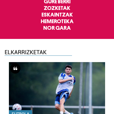
GURE BERRI
ZOZKETAK
ESKAINTZAK
HEMEROTEKA
NOR GARA
ELKARRIZKETAK