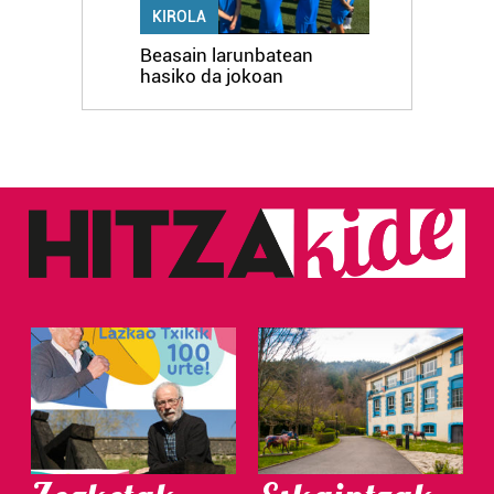
KIROLA
Beasain larunbatean
hasiko da jokoan