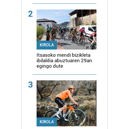
2
KIROLA
Itsasoko mendi bizikleta
ibilaldia abuztuaren 29an
egingo dute
3
KIROLA