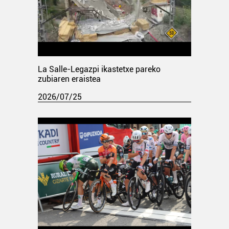
La Salle-Legazpi ikastetxe pareko
zubiaren eraistea
2026/07/25