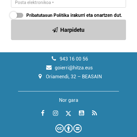
Pribatutasun Politika
irakurri eta onartzen dut.
Harpidetu
943 16 00 56
goierri@hitza.eus
Oriamendi, 32 – BEASAIN
Nor gara