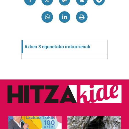
Azken 3 egunetako irakurrienak