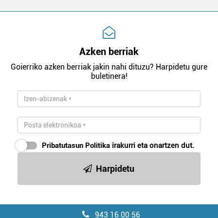
Azken berriak
Goierriko azken berriak jakin nahi dituzu? Harpidetu gure
buletinera!
Pribatutasun Politika
irakurri eta onartzen dut.
Harpidetu
943 16 00 56