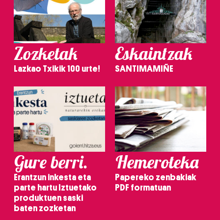
Zozketak
Eskaintzak
Lazkao Txikik 100 urte!
SANTIMAMIÑE
Gure berri.
Hemeroteka
Erantzun inkesta eta
Papereko zenbakiak
parte hartu Iztuetako
PDF formatuan
produktuen saski
baten zozketan