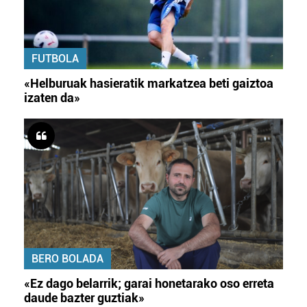
FUTBOLA
«Helburuak hasieratik markatzea beti gaiztoa
izaten da»
BERO BOLADA
«Ez dago belarrik; garai honetarako oso erreta
daude bazter guztiak»