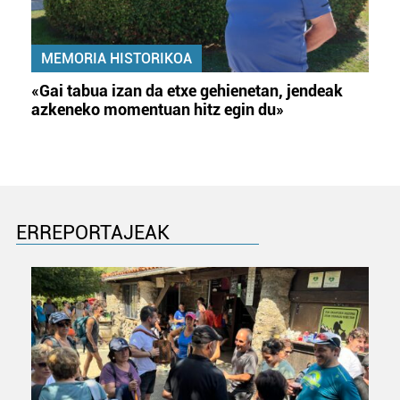
MEMORIA HISTORIKOA
«Gai tabua izan da etxe gehienetan, jendeak
azkeneko momentuan hitz egin du»
ERREPORTAJEAK