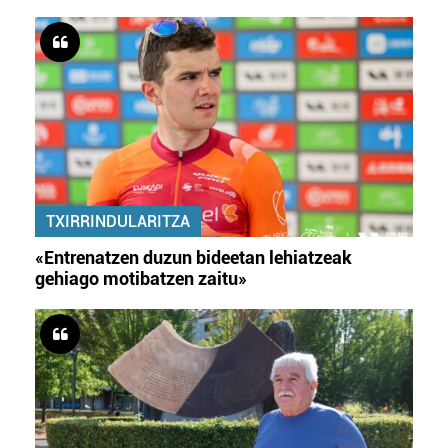
TXIRRINDULARITZA
«Entrenatzen duzun bideetan lehiatzeak
gehiago motibatzen zaitu»