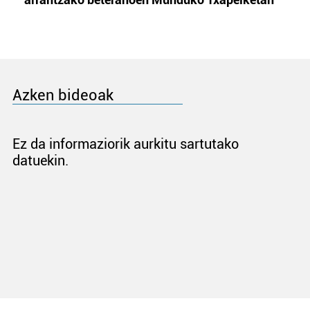
Azken bideoak
Ez da informaziorik aurkitu sartutako
datuekin.