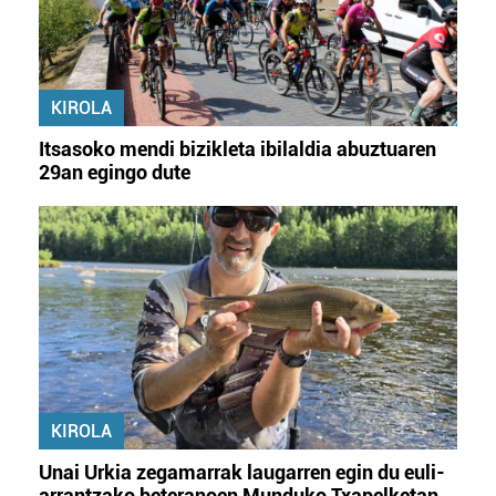
KIROLA
Itsasoko mendi bizikleta ibilaldia abuztuaren
29an egingo dute
KIROLA
Unai Urkia zegamarrak laugarren egin du euli-
arrantzako beteranoen Munduko Txapelketan