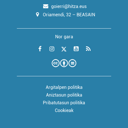
goierri@hitza.eus
Oriamendi, 32 – BEASAIN
Nor gara
Argitalpen politika
Aniztasun politika
Pribatutasun politika
Cookieak