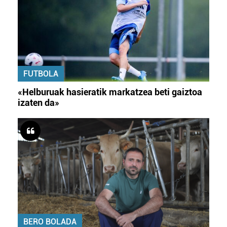
FUTBOLA
«Helburuak hasieratik markatzea beti gaiztoa
izaten da»
BERO BOLADA