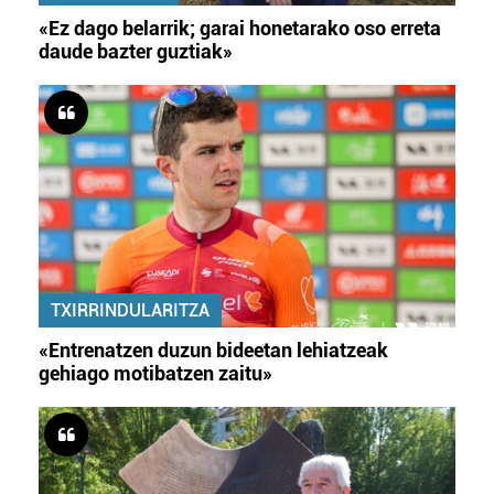
«Ez dago belarrik; garai honetarako oso erreta
daude bazter guztiak»
TXIRRINDULARITZA
«Entrenatzen duzun bideetan lehiatzeak
gehiago motibatzen zaitu»