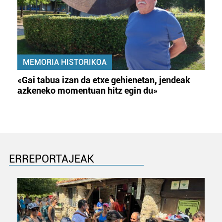
MEMORIA HISTORIKOA
«Gai tabua izan da etxe gehienetan, jendeak
azkeneko momentuan hitz egin du»
ERREPORTAJEAK