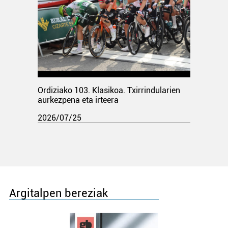
Ordiziako 103. Klasikoa. Txirrindularien
aurkezpena eta irteera
2026/07/25
Argitalpen bereziak