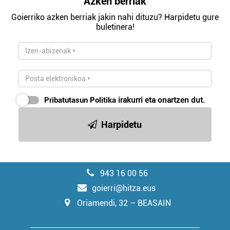
Azken berriak
Goierriko azken berriak jakin nahi dituzu? Harpidetu gure
buletinera!
Pribatutasun Politika
irakurri eta onartzen dut.
Harpidetu
943 16 00 56
goierri@hitza.eus
Oriamendi, 32 – BEASAIN