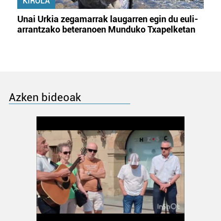
KIROLA
erabiltzeko baimen esplizitua ematen diguzu.
Gehiago
Unai Urkia zegamarrak laugarren egin du euli-
irakurri
arrantzako beteranoen Munduko Txapelketan
Azken bideoak