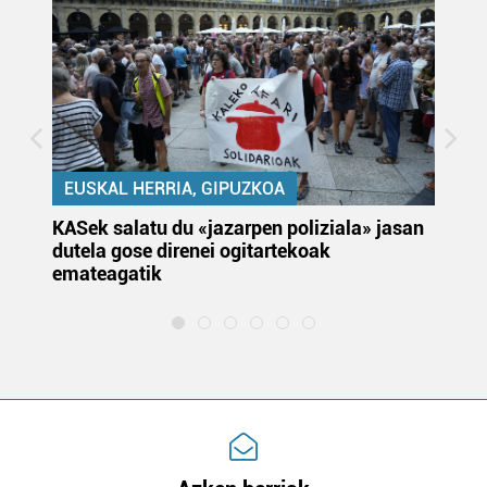
EUSKAL HERRIA, GIPUZKOA
KASek salatu du «jazarpen poliziala» jasan
Pa
dutela gose direnei ogitartekoak
da
emateagatik
«s