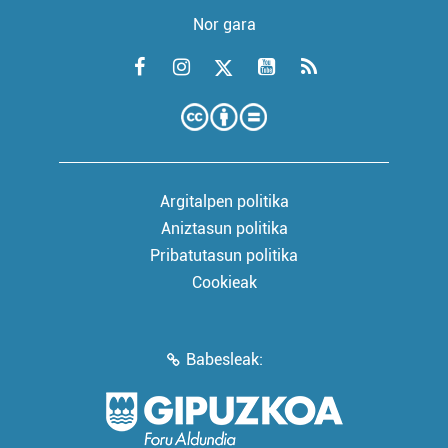
Nor gara
Argitalpen politika
Aniztasun politika
Pribatutasun politika
Cookieak
Babesleak: