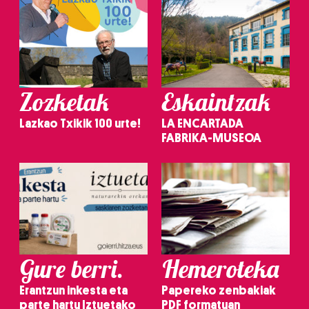
Zozketak
Eskaintzak
Lazkao Txikik 100 urte!
LA ENCARTADA
FABRIKA-MUSEOA
Gure berri.
Hemeroteka
Erantzun inkesta eta
Papereko zenbakiak
parte hartu Iztuetako
PDF formatuan