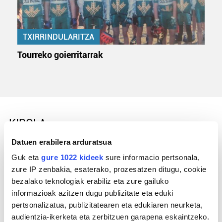
TXIRRINDULARITZA
Tourreko goierritarrak
KIROLA
Datuen erabilera arduratsua
Guk eta
gure 1022 kideek
sure informacio pertsonala,
zure IP zenbakia, esaterako, prozesatzen ditugu, cookie
bezalako teknologiak erabiliz eta zure gailuko
informazioak azitzen dugu publizitate eta eduki
pertsonalizatua, publizitatearen eta edukiaren neurketa,
audientzia-ikerketa eta zerbitzuen garapena eskaintzeko.