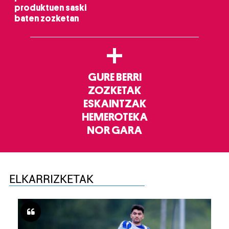
produktuen saski
baten zozketan
+
GURE BERRI
ZOZKETAK
ESKAINTZAK
HEMEROTEKA
NOR GARA
ELKARRIZKETAK