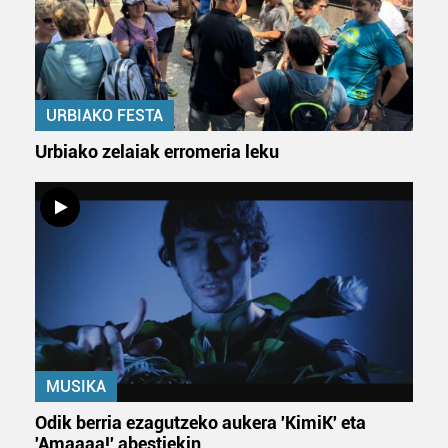
URBIAKO FESTA
Urbiako zelaiak erromeria leku
MUSIKA
Odik berria ezagutzeko aukera 'KimiK' eta
'Amaaaa!' abestiekin