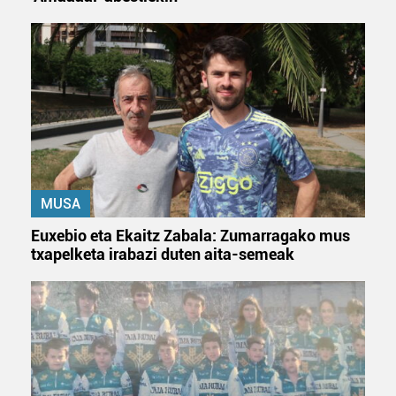
MUSA
Euxebio eta Ekaitz Zabala: Zumarragako mus
txapelketa irabazi duten aita-semeak