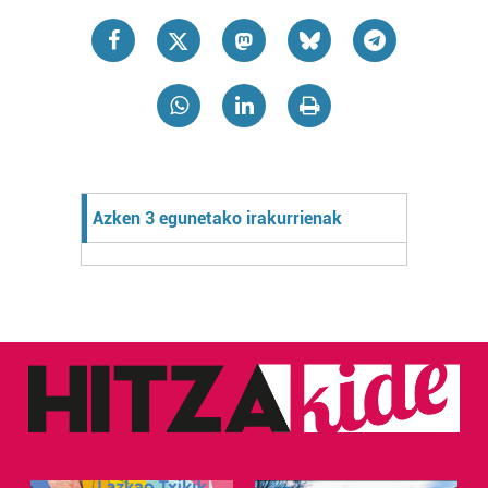
Azken 3 egunetako irakurrienak