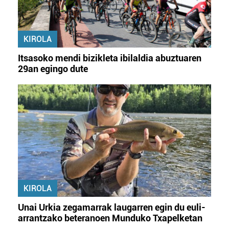
KIROLA
Itsasoko mendi bizikleta ibilaldia abuztuaren
29an egingo dute
KIROLA
Unai Urkia zegamarrak laugarren egin du euli-
arrantzako beteranoen Munduko Txapelketan