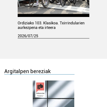
Ordiziako 103. Klasikoa. Txirrindularien
aurkezpena eta irteera
2026/07/25
Argitalpen bereziak