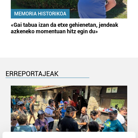
MEMORIA HISTORIKOA
«Gai tabua izan da etxe gehienetan, jendeak
azkeneko momentuan hitz egin du»
ERREPORTAJEAK