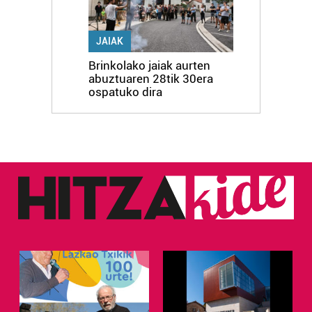
JAIAK
Brinkolako jaiak aurten
abuztuaren 28tik 30era
ospatuko dira