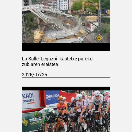
La Salle-Legazpi ikastetxe pareko
zubiaren eraistea
2026/07/25