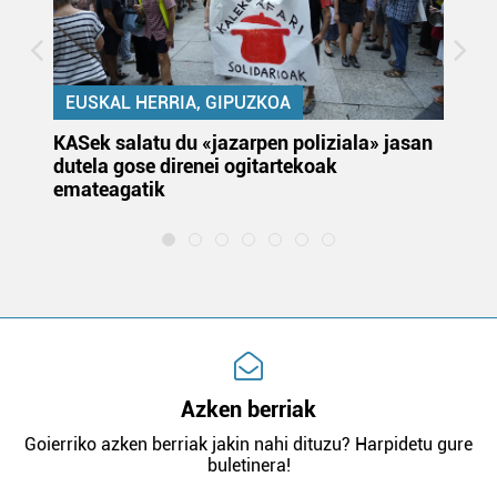
EUSKAL HERRIA, GIPUZKOA
KASek salatu du «jazarpen poliziala» jasan
Pa
dutela gose direnei ogitartekoak
da
emateagatik
«s
Azken berriak
Goierriko azken berriak jakin nahi dituzu? Harpidetu gure
buletinera!