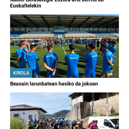
Euskaltelekin
KIROLA
Beasain larunbatean hasiko da jokoan