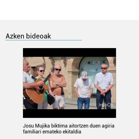
Azken bideoak
Josu Mujika biktima aitortzen duen agiria
familiari emateko ekitaldia