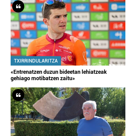
TXIRRINDULARITZA
«Entrenatzen duzun bideetan lehiatzeak
gehiago motibatzen zaitu»