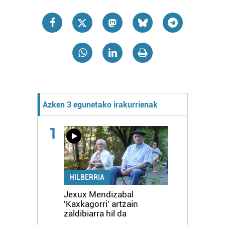
Azken 3 egunetako irakurrienak
1
HILBERRIA
Jexux Mendizabal
'Kaxkagorri' artzain
zaldibiarra hil da