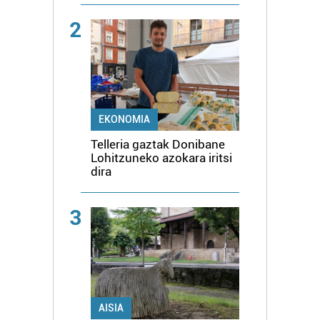
2
EKONOMIA
Telleria gaztak Donibane
Lohitzuneko azokara iritsi
dira
3
AISIA