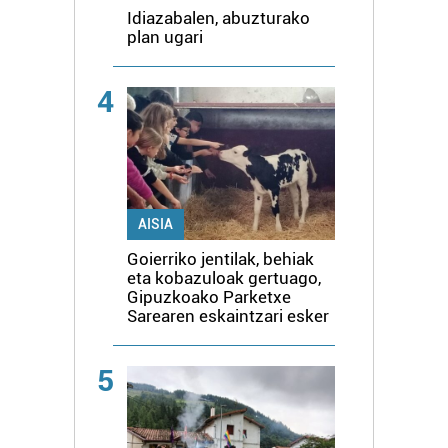
Idiazabalen, abuzturako
plan ugari
4
AISIA
Goierriko jentilak, behiak
eta kobazuloak gertuago,
Gipuzkoako Parketxe
Sarearen eskaintzari esker
5