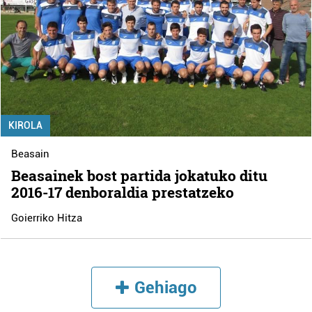
KIROLA
Beasain
Beasainek bost partida jokatuko ditu
2016-17 denboraldia prestatzeko
Goierriko Hitza
Gehiago