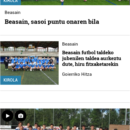
KIROLA
Beasain
Beasain, sasoi puntu onaren bila
Beasain
Beasain futbol taldeko
jubenilen taldea aurkeztu
dute, hiru fitxaketarekin
Goierriko Hitza
KIROLA