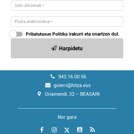
Pribatutasun Politika
irakurri eta onartzen dut.
Harpidetu
943 16 00 56
goierri@hitza.eus
Oriamendi, 32 – BEASAIN
Nor gara