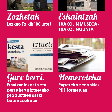
Zozketak
Eskaintzak
Lazkao Txikik 100 urte!
TXAKOLIN MUSEOA-
TXAKOLINGUNEA
Gure berri.
Hemeroteka
Erantzun inkesta eta
Papereko zenbakiak
parte hartu Iztuetako
PDF formatuan
produktuen saski
baten zozketan