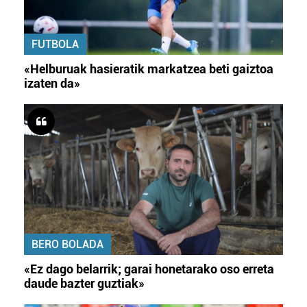
FUTBOLA
«Helburuak hasieratik markatzea beti gaiztoa
izaten da»
BERO BOLADA
«Ez dago belarrik; garai honetarako oso erreta
daude bazter guztiak»