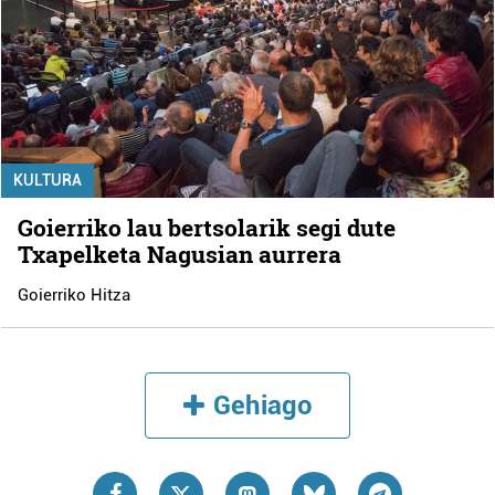
KULTURA
Goierriko lau bertsolarik segi dute
Txapelketa Nagusian aurrera
Goierriko Hitza
Gehiago