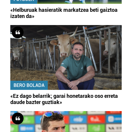
«Helburuak hasieratik markatzea beti gaiztoa
izaten da»
BERO BOLADA
«Ez dago belarrik; garai honetarako oso erreta
daude bazter guztiak»