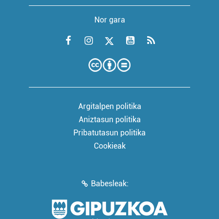
Nor gara
Argitalpen politika
Aniztasun politika
Pribatutasun politika
Cookieak
Babesleak: