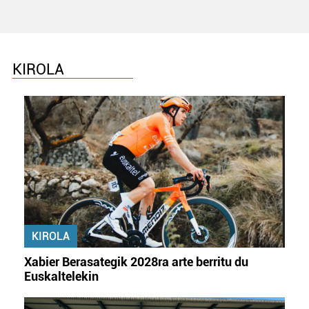
KIROLA
KIROLA
Xabier Berasategik 2028ra arte berritu du
Euskaltelekin