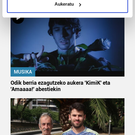
Urbiako zelaiak erromeria leku
Aukeratu
Identify your device by actively scanning it for
specific characteristics (fingerprinting)
Find out more about how your personal data is processed
and set your preferences in the
details section
.
Guk eta gure bazkideek zure datu pertsonalak
prozesatzen ditugu, zure IP zenbakia, besteak beste,
teknologia erabiliz, cookieak adibidez, iragarki eta eduki
pertsonalizatuak eskaintzeko, iragarkiak eta edukia
neurtzeko, jendeari buruzko informazioa biltzeko eta
MUSIKA
produktuak garatzeko. Zure datuak nork eta zertarako
Odik berria ezagutzeko aukera 'KimiK' eta
erabiltzen dituen hauta dezakezu.
'Amaaaa!' abestiekin
Bazkide batzuek ez dizute baimenik eskatzen, eta beren
interes komertzial legitimoetan babesten dira. Ikusi gure
bazkideen zerrenda, beren ustez zein helburutarako
duten interes legitimoa eta horren aurka nola egin
dezakezun ikusteko.