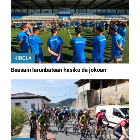
KIROLA
Beasain larunbatean hasiko da jokoan