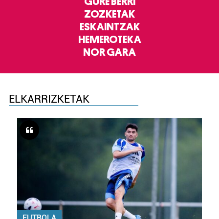
GURE BERRI
ZOZKETAK
ESKAINTZAK
HEMEROTEKA
NOR GARA
ELKARRIZKETAK
FUTBOLA