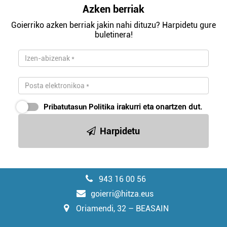
Azken berriak
Goierriko azken berriak jakin nahi dituzu? Harpidetu gure
buletinera!
Pribatutasun Politika
irakurri eta onartzen dut.
Harpidetu
943 16 00 56
goierri@hitza.eus
Oriamendi, 32 – BEASAIN