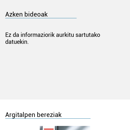
Azken bideoak
Ez da informaziorik aurkitu sartutako
datuekin.
Argitalpen bereziak