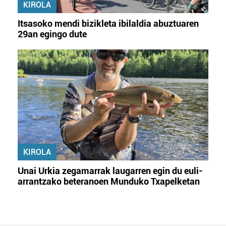
KIROLA
Itsasoko mendi bizikleta ibilaldia abuztuaren
29an egingo dute
KIROLA
Unai Urkia zegamarrak laugarren egin du euli-
arrantzako beteranoen Munduko Txapelketan