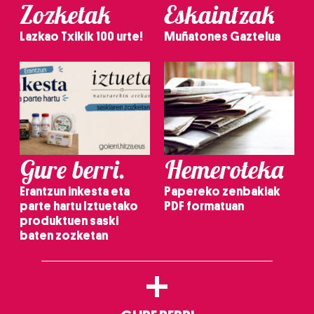
Zozketak
Eskaintzak
Lazkao Txikik 100 urte!
Muñatones Gaztelua
Gure berri.
Hemeroteka
Erantzun inkesta eta
Papereko zenbakiak
parte hartu Iztuetako
PDF formatuan
produktuen saski
baten zozketan
+