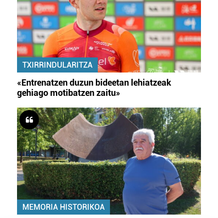
TXIRRINDULARITZA
«Entrenatzen duzun bideetan lehiatzeak
gehiago motibatzen zaitu»
MEMORIA HISTORIKOA