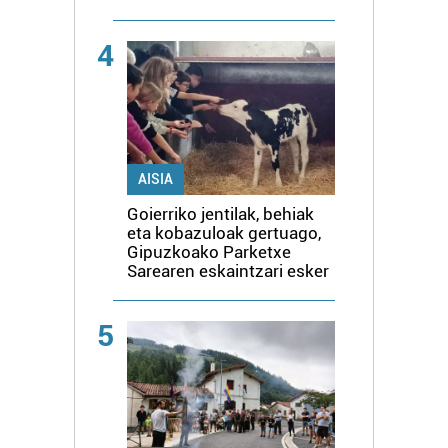
4
AISIA
Goierriko jentilak, behiak
eta kobazuloak gertuago,
Gipuzkoako Parketxe
Sarearen eskaintzari esker
5