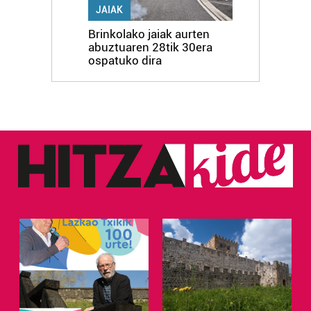
JAIAK
Brinkolako jaiak aurten
abuztuaren 28tik 30era
ospatuko dira