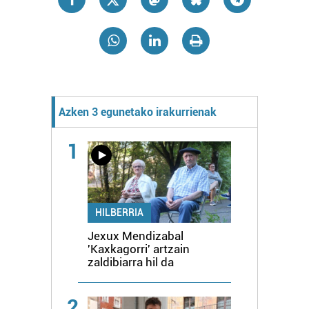
Azken 3 egunetako irakurrienak
1
HILBERRIA
Jexux Mendizabal
'Kaxkagorri' artzain
zaldibiarra hil da
2