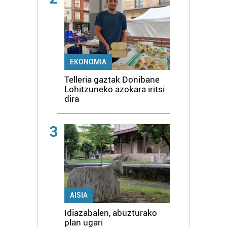
EKONOMIA
Telleria gaztak Donibane
Lohitzuneko azokara iritsi
dira
3
AISIA
Idiazabalen, abuzturako
plan ugari