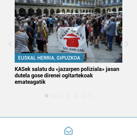
EUSKAL HERRIA, GIPUZKOA
KASek salatu du «jazarpen poliziala» jasan
Pa
dutela gose direnei ogitartekoak
da
emateagatik
«s