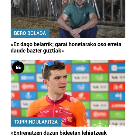
BERO BOLADA
«Ez dago belarrik; garai honetarako oso erreta
daude bazter guztiak»
TXIRRINDULARITZA
«Entrenatzen duzun bideetan lehiatzeak