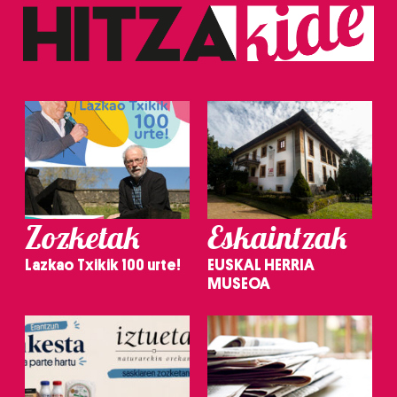
Zozketak
Eskaintzak
Lazkao Txikik 100 urte!
EUSKAL HERRIA
MUSEOA