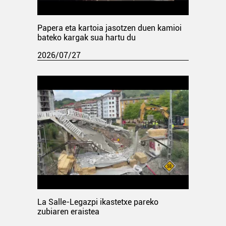
Papera eta kartoia jasotzen duen kamioi
bateko kargak sua hartu du
2026/07/27
La Salle-Legazpi ikastetxe pareko
zubiaren eraistea