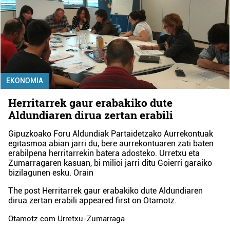
EKONOMIA
Herritarrek gaur erabakiko dute
Aldundiaren dirua zertan erabili
Gipuzkoako Foru Aldundiak Partaidetzako Aurrekontuak
egitasmoa abian jarri du, bere aurrekontuaren zati baten
erabilpena herritarrekin batera adosteko. Urretxu eta
Zumarragaren kasuan, bi milioi jarri ditu Goierri garaiko
bizilagunen esku. Orain
The post
Herritarrek gaur erabakiko dute Aldundiaren
dirua zertan erabili
appeared first on
Otamotz
.
Otamotz.com Urretxu-Zumarraga