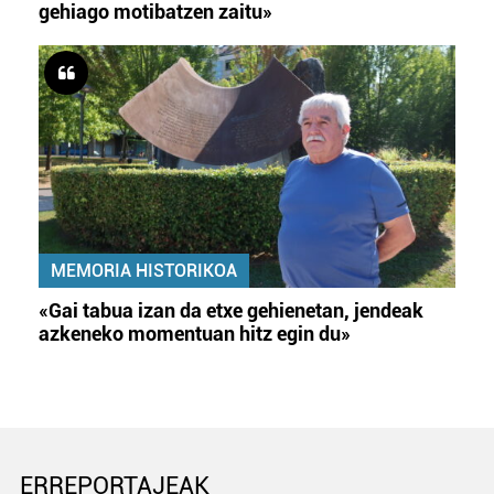
gehiago motibatzen zaitu»
MEMORIA HISTORIKOA
«Gai tabua izan da etxe gehienetan, jendeak
azkeneko momentuan hitz egin du»
ERREPORTAJEAK