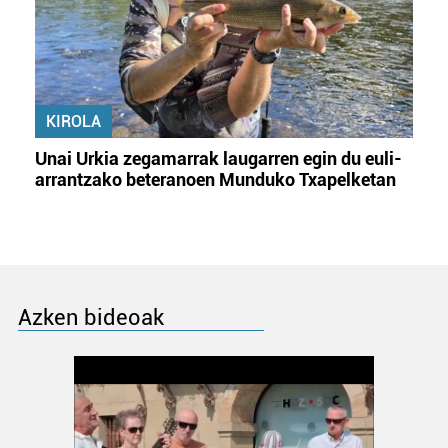
KIROLA
Unai Urkia zegamarrak laugarren egin du euli-
arrantzako beteranoen Munduko Txapelketan
Azken bideoak