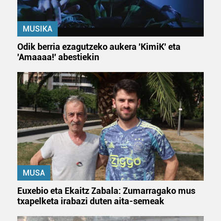
MUSIKA
Odik berria ezagutzeko aukera 'KimiK' eta
'Amaaaa!' abestiekin
MUSA
Euxebio eta Ekaitz Zabala: Zumarragako mus
txapelketa irabazi duten aita-semeak