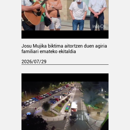
Josu Mujika biktima aitortzen duen agiria
familiari emateko ekitaldia
2026/07/29