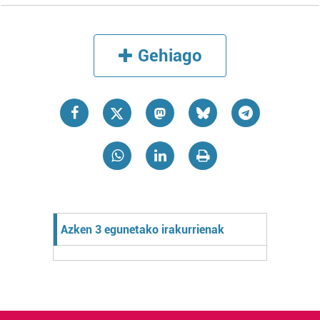
Gehiago
Azken 3 egunetako irakurrienak