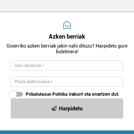
Azken berriak
Goierriko azken berriak jakin nahi dituzu? Harpidetu gure
buletinera!
Pribatutasun Politika
irakurri eta onartzen dut.
Harpidetu