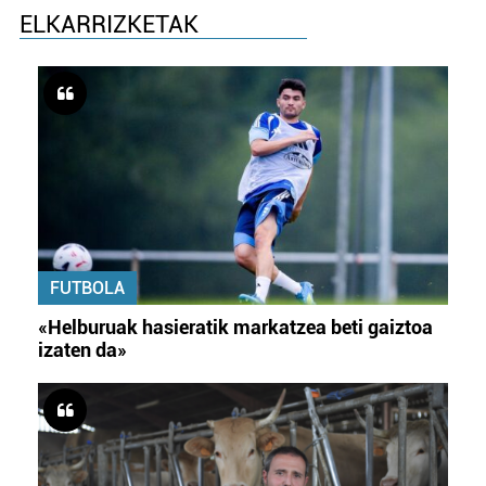
ELKARRIZKETAK
FUTBOLA
«Helburuak hasieratik markatzea beti gaiztoa
izaten da»