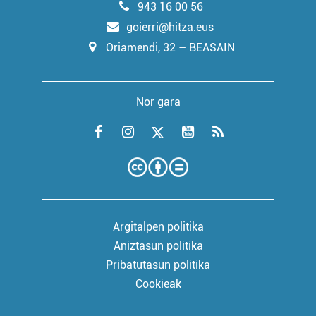
943 16 00 56
goierri@hitza.eus
Oriamendi, 32 – BEASAIN
Nor gara
Argitalpen politika
Aniztasun politika
Pribatutasun politika
Cookieak