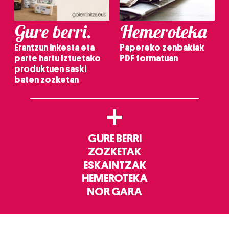
Gure berri.
Hemeroteka
Erantzun inkesta eta
Papereko zenbakiak
parte hartu Iztuetako
PDF formatuan
produktuen saski
baten zozketan
+
GURE BERRI
ZOZKETAK
ESKAINTZAK
HEMEROTEKA
NOR GARA