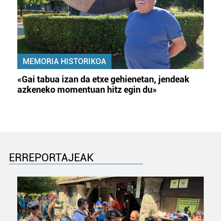
MEMORIA HISTORIKOA
«Gai tabua izan da etxe gehienetan, jendeak
azkeneko momentuan hitz egin du»
ERREPORTAJEAK