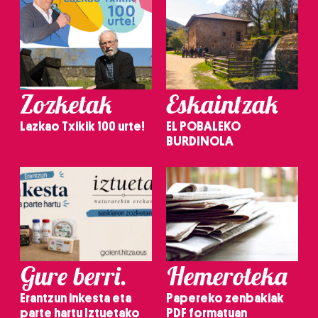
Zozketak
Eskaintzak
Lazkao Txikik 100 urte!
EL POBALEKO
BURDINOLA
Gure berri.
Hemeroteka
Erantzun inkesta eta
Papereko zenbakiak
parte hartu Iztuetako
PDF formatuan