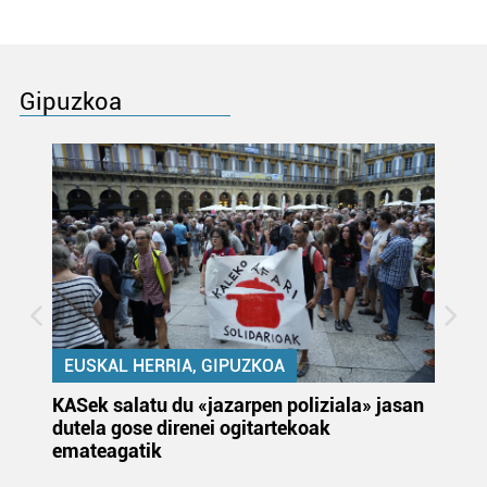
Gipuzkoa
EUSKAL HERRIA, GIPUZKOA
KASek salatu du «jazarpen poliziala» jasan
Pa
dutela gose direnei ogitartekoak
da
emateagatik
«s