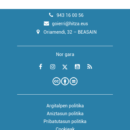
943 16 00 56
goierri@hitza.eus
Oriamendi, 32 – BEASAIN
Nor gara
Argitalpen politika
Aniztasun politika
Pribatutasun politika
Cookieak