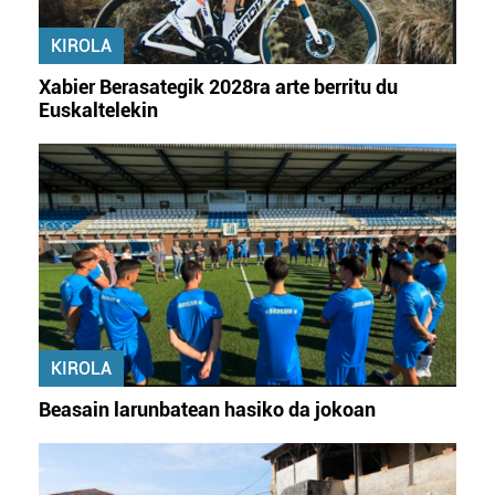
bazkideen zerrenda, beren ustez zein helburutarako
duten interes legitimoa eta horren aurka nola egin
KIROLA
dezakezun ikusteko.
Xabier Berasategik 2028ra arte berritu du
Euskaltelekin
Lortu zure datu pertsonalak prozesatzeko moduari
buruzko informazio gehiago eta ezarri zure lehentasunak
datuen atalean. Edozein unetan alda edo ken dezakezu
zure baimena Cookieen adierazpenean.
Webgune honek cookie propioak eta hirugarrenen cookie-
fitxategiak erabiltzen ditu. Zure esperientzia eta
zerbitzuak hobetzeko asmoz, cookie teknologiaz
baliatzen gara. Ohar hau onartuz gero, teknologia hori
erabiltzeko baimen esplizitua ematen diguzu.
Gehiago
KIROLA
irakurri
Beasain larunbatean hasiko da jokoan