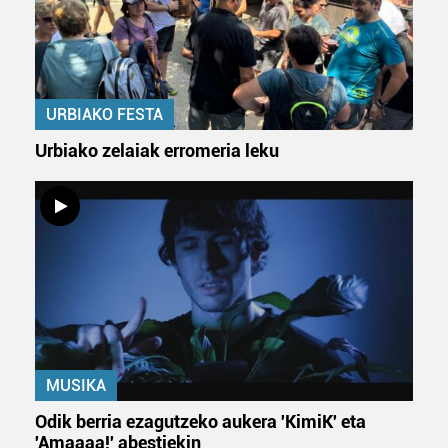
URBIAKO FESTA
Urbiako zelaiak erromeria leku
MUSIKA
Odik berria ezagutzeko aukera 'KimiK' eta
'Amaaaa!' abestiekin