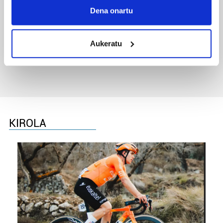
Collect information about your geographical
Dena onartu
location which can be accurate to within several
meters
TXIRRINDULARITZA
Aukeratu
Identify your device by actively scanning it for
Tourreko goierritarrak
specific characteristics (fingerprinting)
Find out more about how your personal data is processed
and set your preferences in the
details section
.
Guk eta gure bazkideek zure datu pertsonalak
prozesatzen ditugu, zure IP zenbakia, besteak beste,
KIROLA
teknologia erabiliz, cookieak adibidez, iragarki eta eduki
pertsonalizatuak eskaintzeko, iragarkiak eta edukia
neurtzeko, jendeari buruzko informazioa biltzeko eta
produktuak garatzeko. Zure datuak nork eta zertarako
erabiltzen dituen hauta dezakezu.
Bazkide batzuek ez dizute baimenik eskatzen, eta beren
interes komertzial legitimoetan babesten dira. Ikusi gure