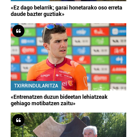
«Ez dago belarrik; garai honetarako oso erreta
daude bazter guztiak»
TXIRRINDULARITZA
«Entrenatzen duzun bideetan lehiatzeak
gehiago motibatzen zaitu»