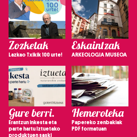
Zozketak
Eskaintzak
Lazkao Txikik 100 urte!
ARKEOLOGIA MUSEOA
Gure berri.
Hemeroteka
Erantzun inkesta eta
Papereko zenbakiak
parte hartu Iztuetako
PDF formatuan
produktuen saski