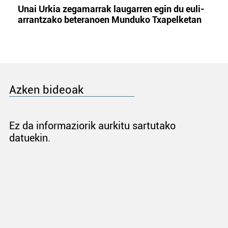
Unai Urkia zegamarrak laugarren egin du euli-
arrantzako beteranoen Munduko Txapelketan
Azken bideoak
Ez da informaziorik aurkitu sartutako
datuekin.