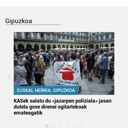
Gipuzkoa
EUSKAL HERRIA, GIPUZKOA
KASek salatu du «jazarpen poliziala» jasan
Pa
dutela gose direnei ogitartekoak
da
emateagatik
«s