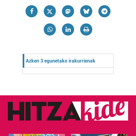
Azken 3 egunetako irakurrienak