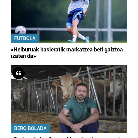
FUTBOLA
«Helburuak hasieratik markatzea beti gaiztoa
izaten da»
BERO BOLADA