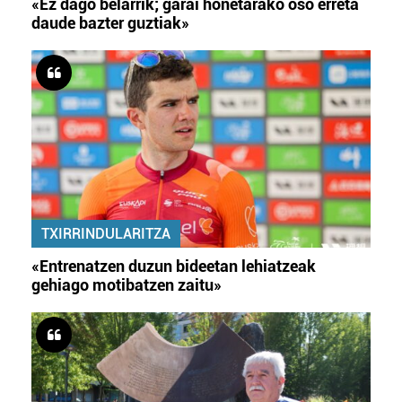
«Ez dago belarrik; garai honetarako oso erreta
daude bazter guztiak»
TXIRRINDULARITZA
«Entrenatzen duzun bideetan lehiatzeak
gehiago motibatzen zaitu»