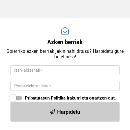
Azken berriak
Goierriko azken berriak jakin nahi dituzu? Harpidetu gure
buletinera!
Pribatutasun Politika
irakurri eta onartzen dut.
Harpidetu