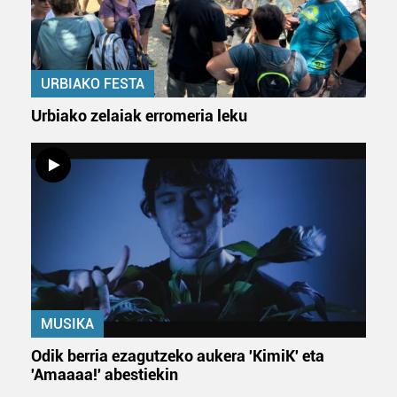
URBIAKO FESTA
Urbiako zelaiak erromeria leku
MUSIKA
Odik berria ezagutzeko aukera 'KimiK' eta
'Amaaaa!' abestiekin