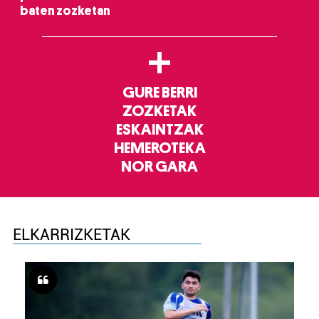
baten zozketan
+
GURE BERRI
ZOZKETAK
ESKAINTZAK
HEMEROTEKA
NOR GARA
ELKARRIZKETAK