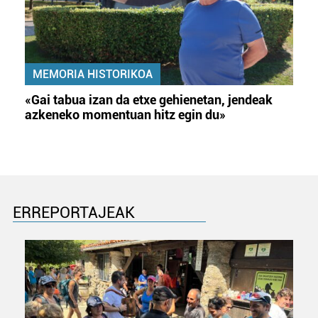
MEMORIA HISTORIKOA
«Gai tabua izan da etxe gehienetan, jendeak
azkeneko momentuan hitz egin du»
ERREPORTAJEAK