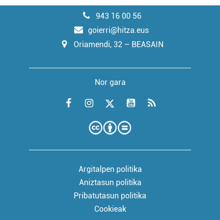
943 16 00 56
goierri@hitza.eus
Oriamendi, 32 – BEASAIN
Nor gara
Argitalpen politika
Aniztasun politika
Pribatutasun politika
Cookieak