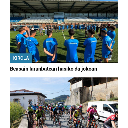
KIROLA
Beasain larunbatean hasiko da jokoan