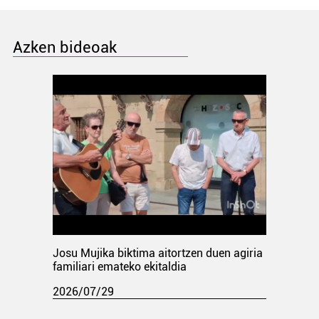
Azken bideoak
Josu Mujika biktima aitortzen duen agiria
familiari emateko ekitaldia
2026/07/29