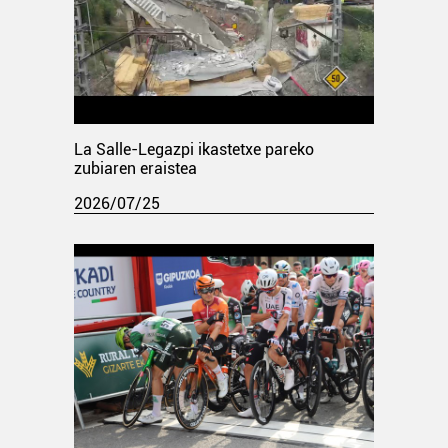
La Salle-Legazpi ikastetxe pareko
zubiaren eraistea
2026/07/25