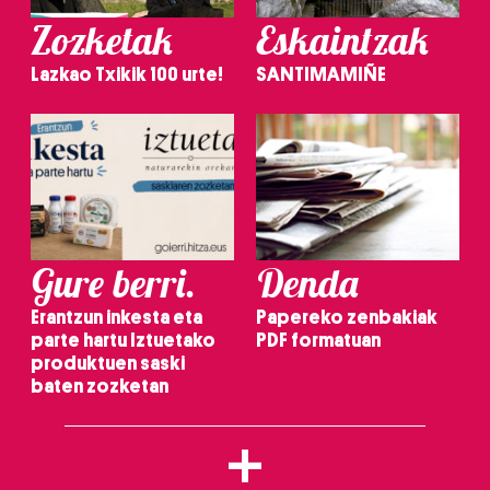
Zozketak
Eskaintzak
Lazkao Txikik 100 urte!
SANTIMAMIÑE
Gure berri.
Denda
Erantzun inkesta eta
Papereko zenbakiak
parte hartu Iztuetako
PDF formatuan
produktuen saski
baten zozketan
+