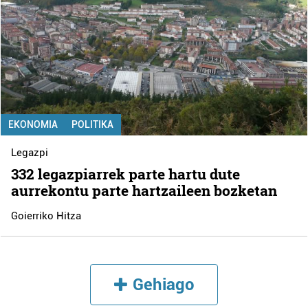
EKONOMIA
POLITIKA
Legazpi
332 legazpiarrek parte hartu dute
aurrekontu parte hartzaileen bozketan
Goierriko Hitza
Gehiago