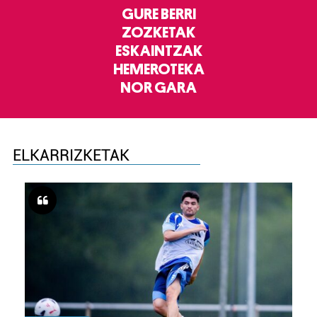
GURE BERRI
ZOZKETAK
ESKAINTZAK
HEMEROTEKA
NOR GARA
ELKARRIZKETAK