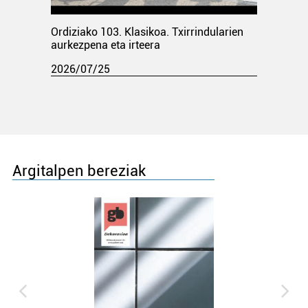
Ordiziako 103. Klasikoa. Txirrindularien
aurkezpena eta irteera
2026/07/25
Argitalpen bereziak