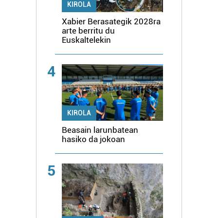
KIROLA
Xabier Berasategik 2028ra
arte berritu du
Euskaltelekin
4
KIROLA
Beasain larunbatean
hasiko da jokoan
5