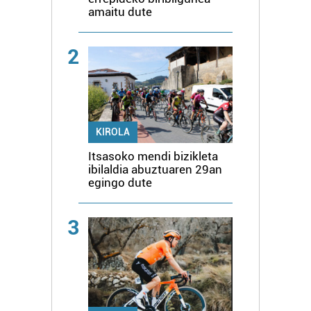
amaitu dute
2
KIROLA
Itsasoko mendi bizikleta
ibilaldia abuztuaren 29an
egingo dute
3