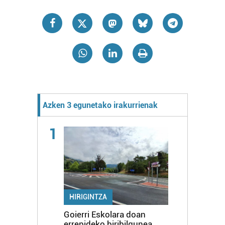
Azken 3 egunetako irakurrienak
1
HIRIGINTZA
Goierri Eskolara doan
errepideko biribilgunea