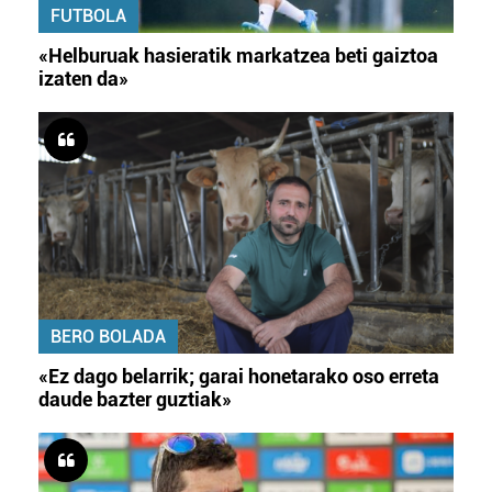
FUTBOLA
«Helburuak hasieratik markatzea beti gaiztoa
izaten da»
BERO BOLADA
«Ez dago belarrik; garai honetarako oso erreta
daude bazter guztiak»