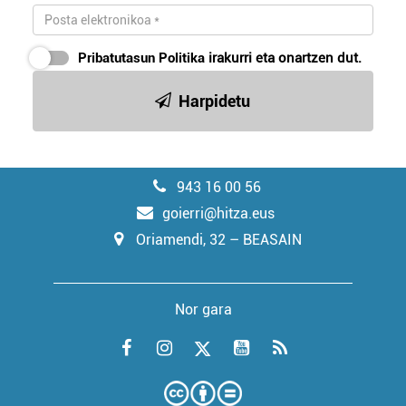
Pribatutasun Politika
irakurri eta onartzen dut.
Harpidetu
943 16 00 56
goierri@hitza.eus
Oriamendi, 32 – BEASAIN
Nor gara