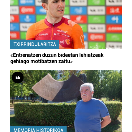
TXIRRINDULARITZA
«Entrenatzen duzun bideetan lehiatzeak
gehiago motibatzen zaitu»
MEMORIA HISTORIKOA