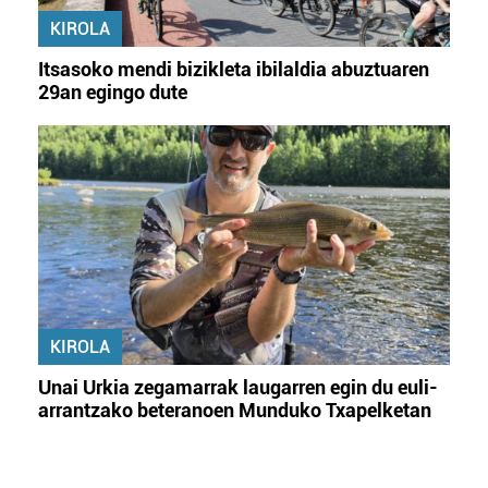
KIROLA
Itsasoko mendi bizikleta ibilaldia abuztuaren
29an egingo dute
KIROLA
Unai Urkia zegamarrak laugarren egin du euli-
arrantzako beteranoen Munduko Txapelketan