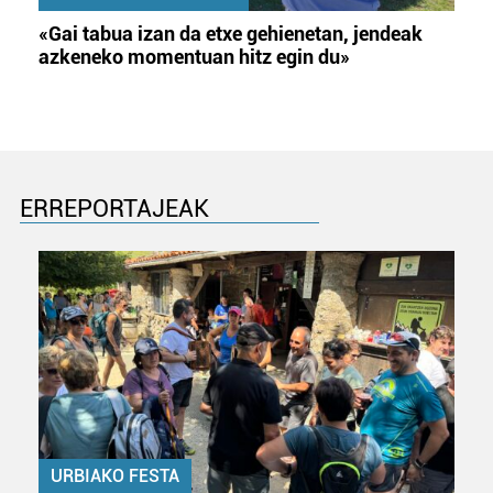
«Gai tabua izan da etxe gehienetan, jendeak
azkeneko momentuan hitz egin du»
ERREPORTAJEAK
URBIAKO FESTA