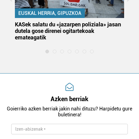
EUSKAL HERRIA, GIPUZKOA
KASek salatu du «jazarpen poliziala» jasan
Pa
dutela gose direnei ogitartekoak
da
emateagatik
«s
Azken berriak
Goierriko azken berriak jakin nahi dituzu? Harpidetu gure
buletinera!