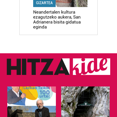
GIZARTEA
Neandertalen kultura
ezagutzeko aukera, San
Adrianera bisita gidatua
eginda