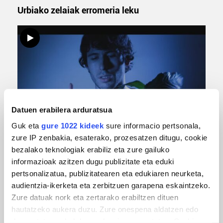
Urbiako zelaiak erromeria leku
Datuen erabilera arduratsua
Guk eta
gure 1022 kideek
sure informacio pertsonala,
MUSIKA
zure IP zenbakia, esaterako, prozesatzen ditugu, cookie
Odik berria ezagutzeko aukera 'KimiK' eta
bezalako teknologiak erabiliz eta zure gailuko
'Amaaaa!' abestiekin
informazioak azitzen dugu publizitate eta eduki
pertsonalizatua, publizitatearen eta edukiaren neurketa,
audientzia-ikerketa eta zerbitzuen garapena eskaintzeko.
Zure datuak nork eta zertarako erabiltzen dituen
hautatzeko aukera duzu. Zure onespena aldatzen edo
deuseztatzen ahal duzu edozein momentutan, Cookie