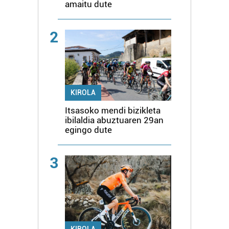
amaitu dute
2
KIROLA
Itsasoko mendi bizikleta
ibilaldia abuztuaren 29an
egingo dute
3
KIROLA