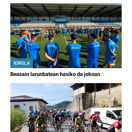
KIROLA
Beasain larunbatean hasiko da jokoan