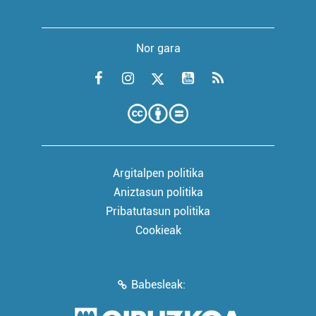
Nor gara
Argitalpen politika
Aniztasun politika
Pribatutasun politika
Cookieak
Babesleak: