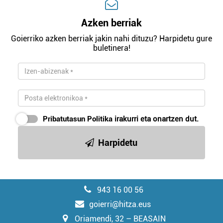
Azken berriak
Goierriko azken berriak jakin nahi dituzu? Harpidetu gure
buletinera!
Pribatutasun Politika
irakurri eta onartzen dut.
Harpidetu
943 16 00 56
goierri@hitza.eus
Oriamendi, 32 – BEASAIN