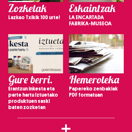
Zozketak
Eskaintzak
Lazkao Txikik 100 urte!
LA ENCARTADA
FABRIKA-MUSEOA
Gure berri.
Hemeroteka
Erantzun inkesta eta
Papereko zenbakiak
parte hartu Iztuetako
PDF formatuan
produktuen saski
baten zozketan
+