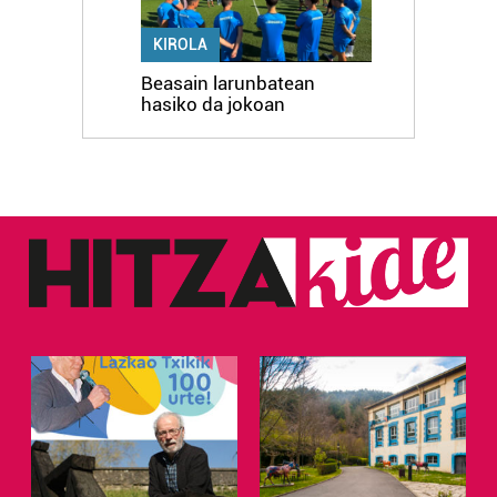
KIROLA
Beasain larunbatean
hasiko da jokoan