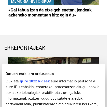
MEMORIA HISTORIKOA
«Gai tabua izan da etxe gehienetan, jendeak
azkeneko momentuan hitz egin du»
ERREPORTAJEAK
Datuen erabilera arduratsua
Guk eta
gure 1022 kideek
sure informacio pertsonala,
zure IP zenbakia, esaterako, prozesatzen ditugu, cookie
bezalako teknologiak erabiliz eta zure gailuko
informazioak azitzen dugu publizitate eta eduki
pertsonalizatua, publizitatearen eta edukiaren neurketa,
URBIAKO FESTA