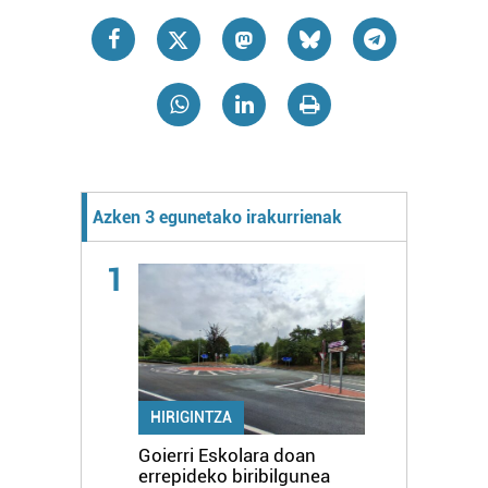
Azken 3 egunetako irakurrienak
1
HIRIGINTZA
Goierri Eskolara doan
errepideko biribilgunea