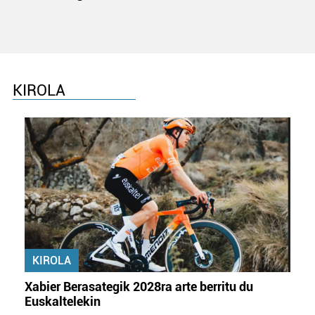
baliatzen gara. Ohar hau onartuz gero, teknologia hori
erabiltzeko baimen esplizitua ematen diguzu.
Gehiago
irakurri
KIROLA
KIROLA
Xabier Berasategik 2028ra arte berritu du
Euskaltelekin