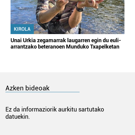
KIROLA
Unai Urkia zegamarrak laugarren egin du euli-
arrantzako beteranoen Munduko Txapelketan
Azken bideoak
Ez da informaziorik aurkitu sartutako
datuekin.