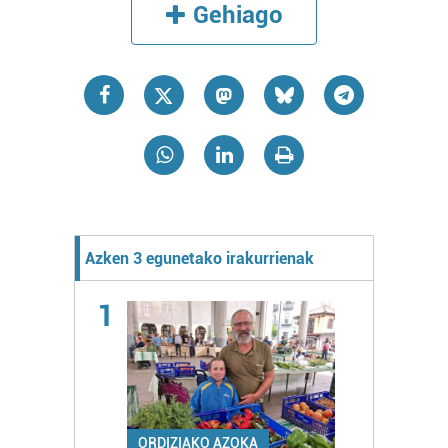
Gehiago
Azken 3 egunetako irakurrienak
1
ORDIZIAKO AZOKA