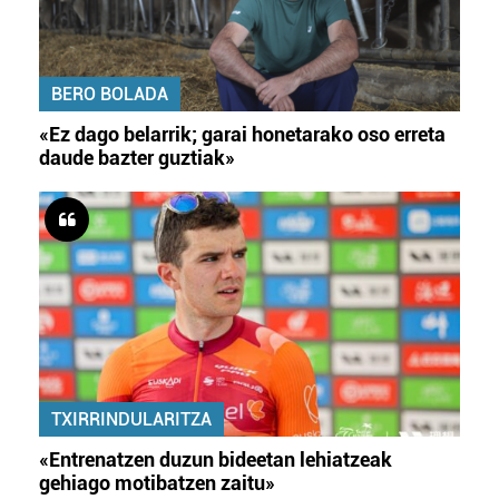
BERO BOLADA
«Ez dago belarrik; garai honetarako oso erreta
daude bazter guztiak»
TXIRRINDULARITZA
«Entrenatzen duzun bideetan lehiatzeak
gehiago motibatzen zaitu»