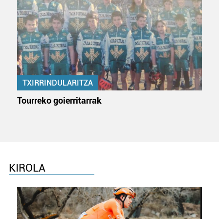
TXIRRINDULARITZA
Tourreko goierritarrak
KIROLA