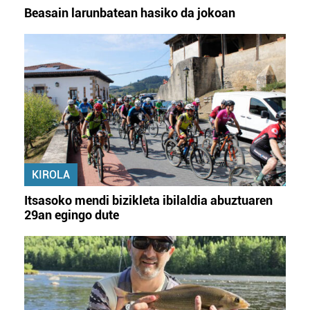
Beasain larunbatean hasiko da jokoan
KIROLA
Itsasoko mendi bizikleta ibilaldia abuztuaren
29an egingo dute