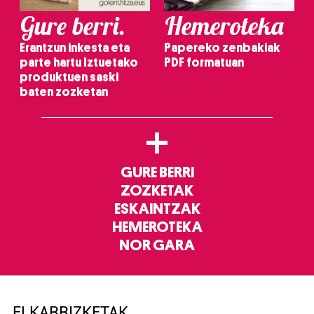
Gure berri.
Hemeroteka
Erantzun inkesta eta
Papereko zenbakiak
parte hartu Iztuetako
PDF formatuan
produktuen saski
baten zozketan
+
GURE BERRI
ZOZKETAK
ESKAINTZAK
HEMEROTEKA
NOR GARA
ELKARRIZKETAK