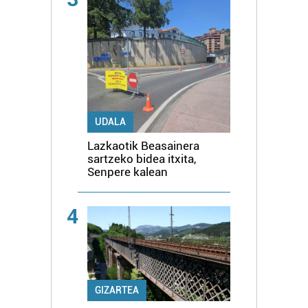
UDALA
Lazkaotik Beasainera
sartzeko bidea itxita,
Senpere kalean
4
GIZARTEA