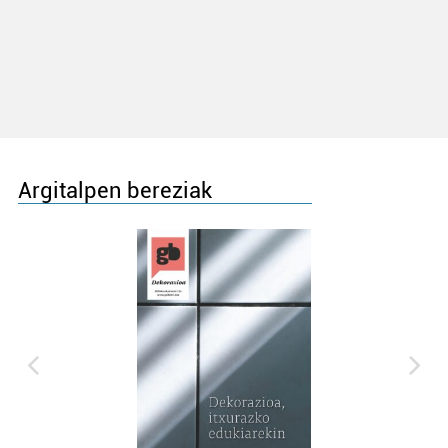
Argitalpen bereziak