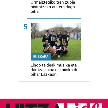
Ormaiztegiko tren zubia
bisitatzeko aukera dago
bihar
5
EUSKARA
Eingo taldeak musika eta
dantza saioa eskainiko du
bihar Lazkaon