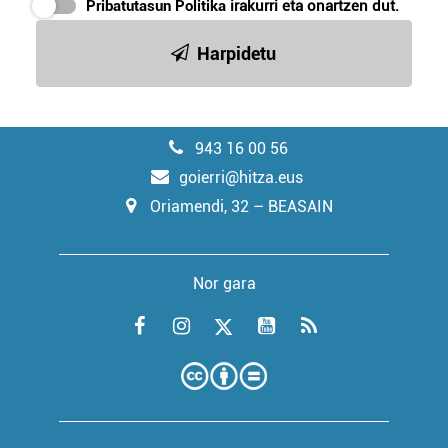
Pribatutasun Politika
irakurri eta onartzen dut.
Harpidetu
943 16 00 56
goierri@hitza.eus
Oriamendi, 32 – BEASAIN
Nor gara