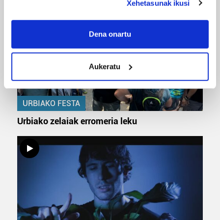
Xehetasunak ikusi
If you allow, we would also like to:
Collect information about your geographical
Dena onartu
location which can be accurate to within several
meters
Aukeratu
Identify your device by actively scanning it for
specific characteristics (fingerprinting)
Find out more about how your personal data is processed
URBIAKO FESTA
and set your preferences in the
details section
.
Urbiako zelaiak erromeria leku
Guk eta gure bazkideek zure datu pertsonalak
prozesatzen ditugu, zure IP zenbakia, besteak beste,
teknologia erabiliz, cookieak adibidez, iragarki eta eduki
pertsonalizatuak eskaintzeko, iragarkiak eta edukia
neurtzeko, jendeari buruzko informazioa biltzeko eta
produktuak garatzeko. Zure datuak nork eta zertarako
erabiltzen dituen hauta dezakezu.