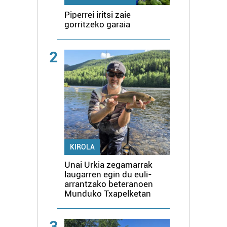
Piperrei iritsi zaie
gorritzeko garaia
2
KIROLA
Unai Urkia zegamarrak
laugarren egin du euli-
arrantzako beteranoen
Munduko Txapelketan
3