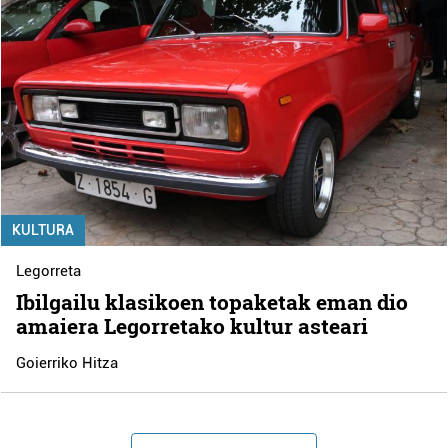
KULTURA
Legorreta
Ibilgailu klasikoen topaketak eman dio
amaiera Legorretako kultur asteari
Goierriko Hitza