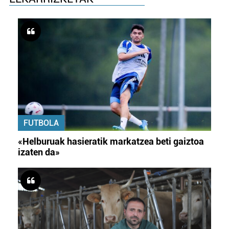
FUTBOLA
«Helburuak hasieratik markatzea beti gaiztoa
izaten da»