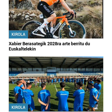
KIROLA
Xabier Berasategik 2028ra arte berritu du
Euskaltelekin
KIROLA