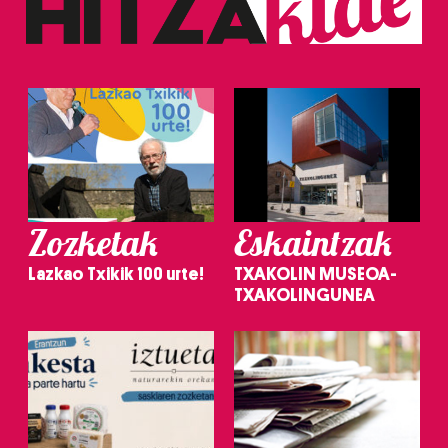
Zozketak
Eskaintzak
Lazkao Txikik 100 urte!
TXAKOLIN MUSEOA-
TXAKOLINGUNEA