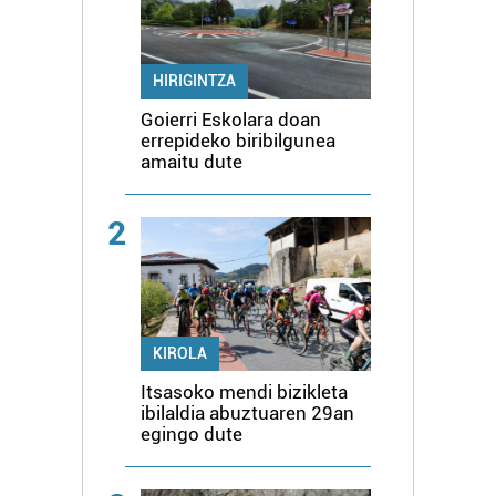
HIRIGINTZA
Goierri Eskolara doan
errepideko biribilgunea
amaitu dute
2
KIROLA
Itsasoko mendi bizikleta
ibilaldia abuztuaren 29an
egingo dute