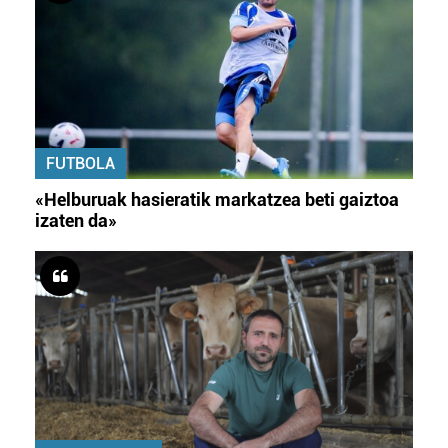
FUTBOLA
«Helburuak hasieratik markatzea beti gaiztoa
izaten da»