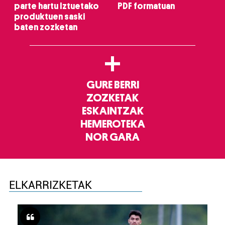
parte hartu Iztuetako
PDF formatuan
produktuen saski
baten zozketan
+
GURE BERRI
ZOZKETAK
ESKAINTZAK
HEMEROTEKA
NOR GARA
ELKARRIZKETAK