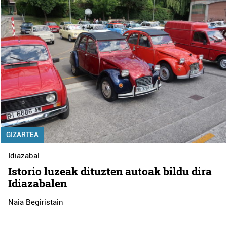
GIZARTEA
Idiazabal
Istorio luzeak dituzten autoak bildu dira
Idiazabalen
Naia Begiristain