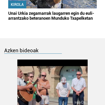
KIROLA
Unai Urkia zegamarrak laugarren egin du euli-
arrantzako beteranoen Munduko Txapelketan
Azken bideoak