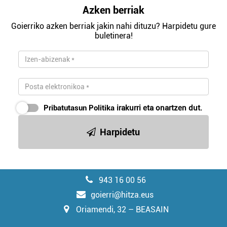
Azken berriak
Goierriko azken berriak jakin nahi dituzu? Harpidetu gure
buletinera!
Pribatutasun Politika
irakurri eta onartzen dut.
Harpidetu
943 16 00 56
goierri@hitza.eus
Oriamendi, 32 – BEASAIN