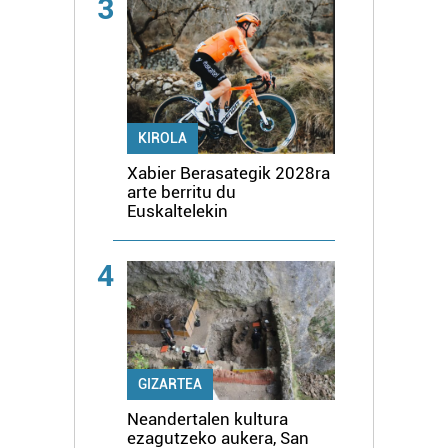
3
KIROLA
Xabier Berasategik 2028ra
arte berritu du
Euskaltelekin
4
GIZARTEA
Neandertalen kultura
ezagutzeko aukera, San