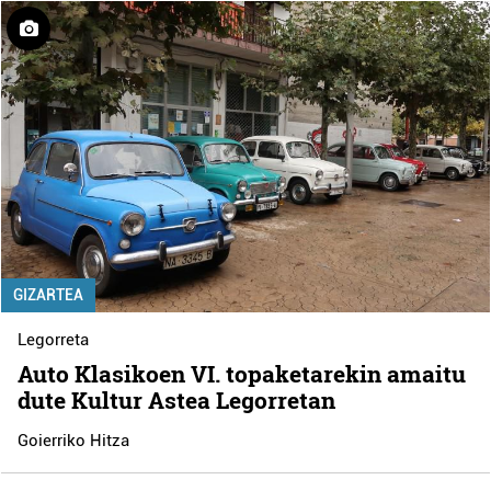
GIZARTEA
Legorreta
Auto Klasikoen VI. topaketarekin amaitu
dute Kultur Astea Legorretan
Goierriko Hitza