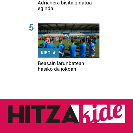
Adrianera bisita gidatua
eginda
5
KIROLA
Beasain larunbatean
hasiko da jokoan