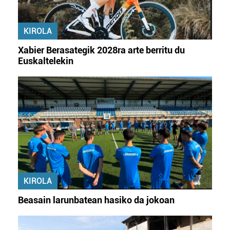
KIROLA
Xabier Berasategik 2028ra arte berritu du
Euskaltelekin
KIROLA
Beasain larunbatean hasiko da jokoan