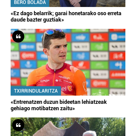
BERO BOLADA
«Ez dago belarrik; garai honetarako oso erreta
daude bazter guztiak»
TXIRRINDULARITZA
«Entrenatzen duzun bideetan lehiatzeak
gehiago motibatzen zaitu»