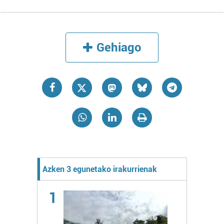
Gehiago
Azken 3 egunetako irakurrienak
1