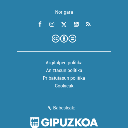
Nor gara
Argitalpen politika
Aniztasun politika
Pribatutasun politika
Cookieak
Babesleak: