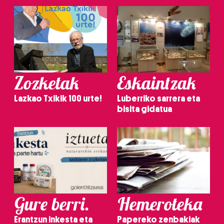
Zozketak
Eskaintzak
Lazkao Txikik 100 urte!
Luberriko sarrera eta
bisita gidatua
Gure berri.
Hemeroteka
Erantzun inkesta eta
Papereko zenbakiak