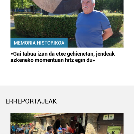
MEMORIA HISTORIKOA
«Gai tabua izan da etxe gehienetan, jendeak
azkeneko momentuan hitz egin du»
ERREPORTAJEAK