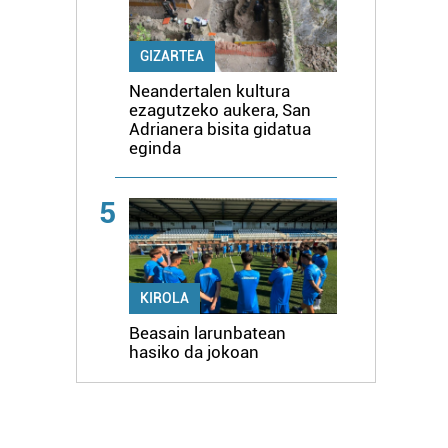
GIZARTEA
Neandertalen kultura
ezagutzeko aukera, San
Adrianera bisita gidatua
eginda
5
KIROLA
Beasain larunbatean
hasiko da jokoan