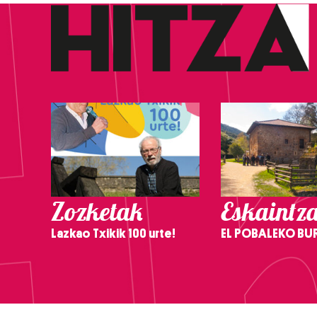
Zozketak
Eskaintz
Lazkao Txikik 100 urte!
EL POBALEKO BU