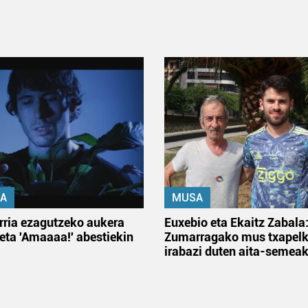
A
MUSA
rria ezagutzeko aukera
Euxebio eta Ekaitz Zabala
 eta 'Amaaaa!' abestiekin
Zumarragako mus txapelk
irabazi duten aita-semea