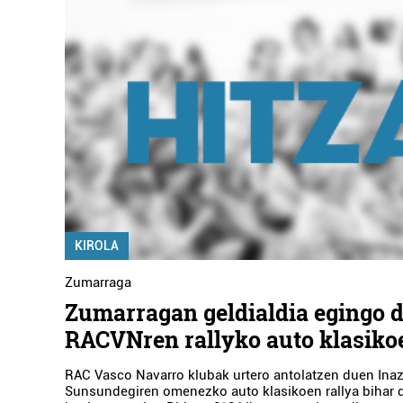
KIROLA
Zumarraga
Zumarragan geldialdia egingo d
RACVNren rallyko auto klasiko
RAC Vasco Navarro klubak urtero antolatzen duen Inaz
Sunsundegiren omenezko auto klasikoen rallya bihar 