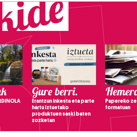
ak
Gure berri.
Hemero
RDINOLA
Erantzun inkesta eta parte
Papereko ze
hartu Iztuetako
formatuan
produktuen saski baten
zozketan