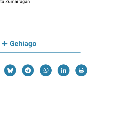
 eta Zumarragan
Gehiago