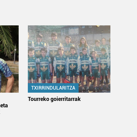
TXIRRINDULARITZA
:
Tourreko goierritarrak
eta
k