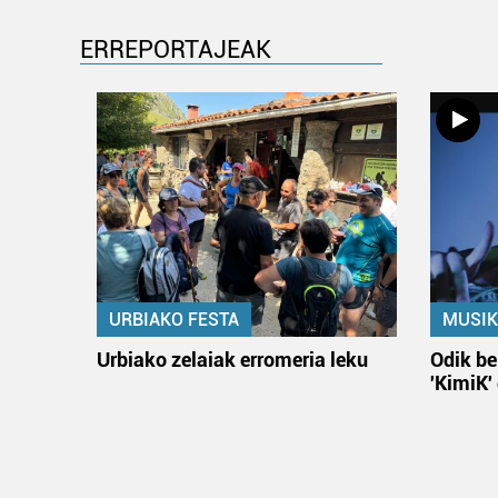
ERREPORTAJEAK
URBIAKO FESTA
MUSIK
Urbiako zelaiak erromeria leku
Odik be
'KimiK'