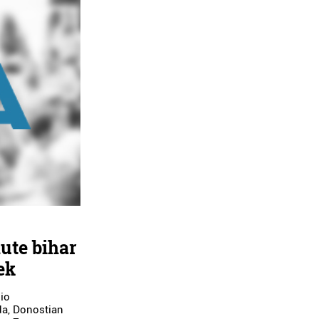
ute bihar
ek
io
da, Donostian