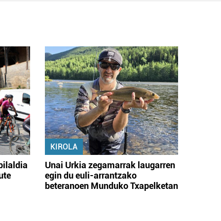
KIROLA
bilaldia
Unai Urkia zegamarrak laugarren
ute
egin du euli-arrantzako
beteranoen Munduko Txapelketan