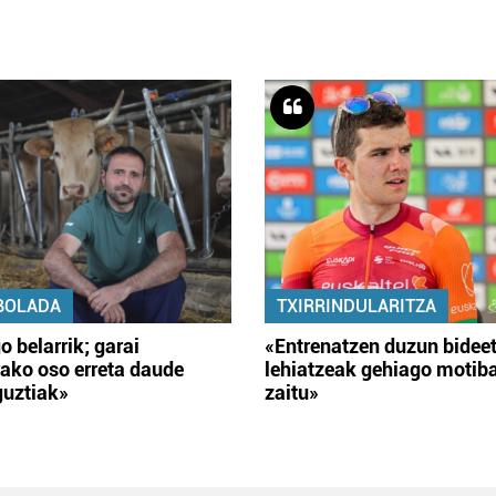
BOLADA
TXIRRINDULARITZA
o belarrik; garai
«Entrenatzen duzun bidee
ako oso erreta daude
lehiatzeak gehiago motib
guztiak»
zaitu»