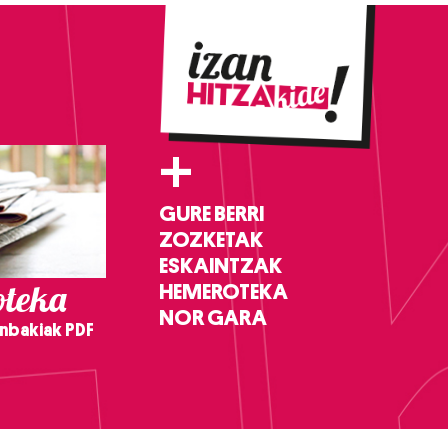
+
GURE BERRI
ZOZKETAK
ESKAINTZAK
teka
HEMEROTEKA
NOR GARA
nbakiak PDF