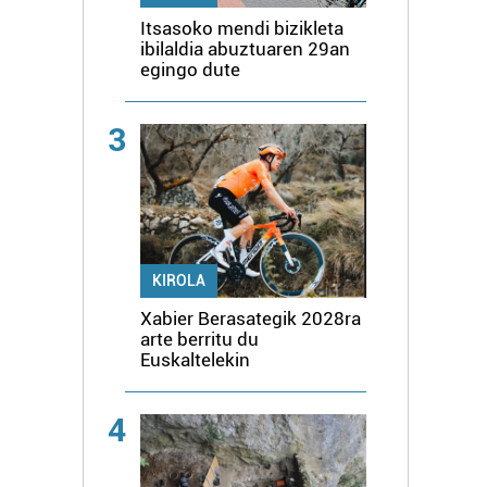
Itsasoko mendi bizikleta
ibilaldia abuztuaren 29an
egingo dute
3
KIROLA
Xabier Berasategik 2028ra
arte berritu du
Euskaltelekin
4