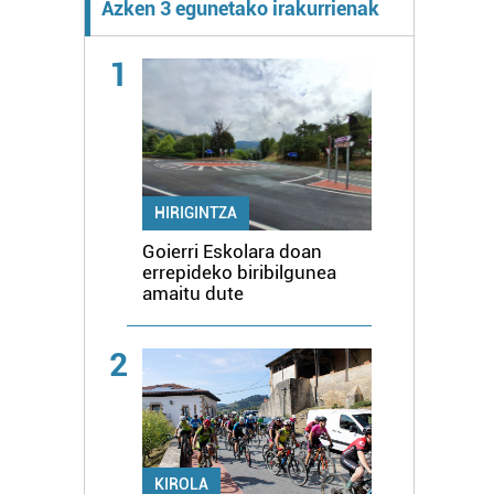
Azken 3 egunetako irakurrienak
1
HIRIGINTZA
Goierri Eskolara doan
errepideko biribilgunea
amaitu dute
2
KIROLA