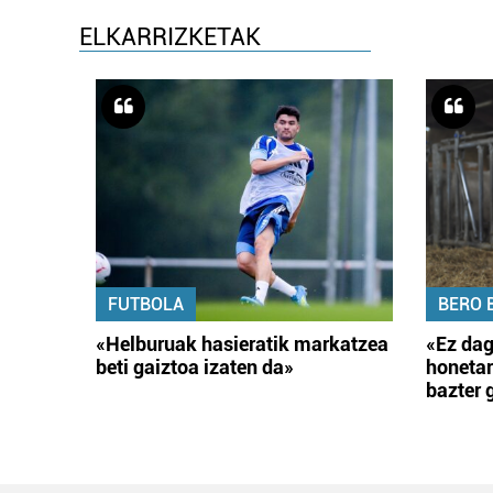
ELKARRIZKETAK
FUTBOLA
BERO 
«Helburuak hasieratik markatzea
«Ez dag
beti gaiztoa izaten da»
honetar
bazter 