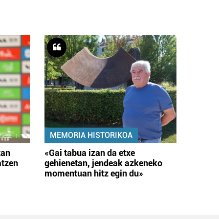
MEMORIA HISTORIKOA
tan
«Gai tabua izan da etxe
atzen
gehienetan, jendeak azkeneko
momentuan hitz egin du»