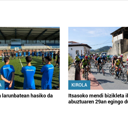
A
KIROLA
 larunbatean hasiko da
Itsasoko mendi bizikleta i
abuztuaren 29an egingo d