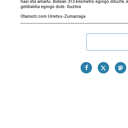
hasi eta amaitu. Bidean 313 kilometro egingo dituzte,
geldialdia egingo dute. Guztira
Otamotz.com Urretxu-Zumarraga