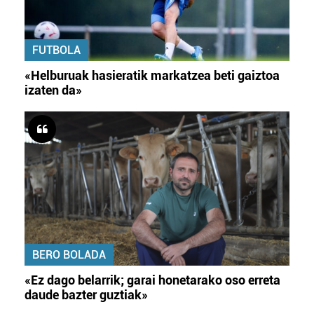
FUTBOLA
«Helburuak hasieratik markatzea beti gaiztoa
izaten da»
BERO BOLADA
«Ez dago belarrik; garai honetarako oso erreta
daude bazter guztiak»