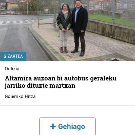
GIZARTEA
Ordizia
Altamira auzoan bi autobus geraleku
jarriko dituzte martxan
Goierriko Hitza
Gehiago