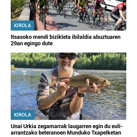
KIROLA
Itsasoko mendi bizikleta ibilaldia abuztuaren
29an egingo dute
KIROLA
Unai Urkia zegamarrak laugarren egin du euli-
arrantzako beteranoen Munduko Txapelketan