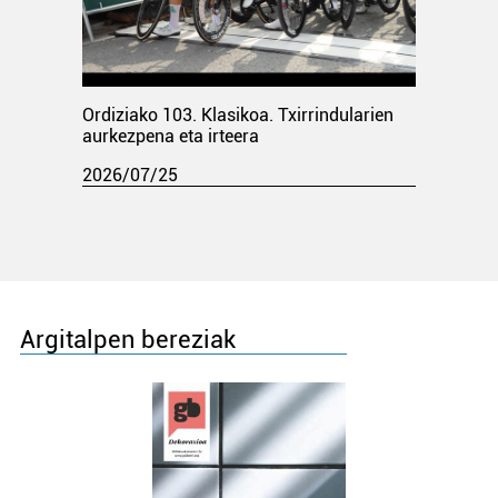
Ordiziako 103. Klasikoa. Txirrindularien
aurkezpena eta irteera
2026/07/25
Argitalpen bereziak