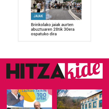
JAIAK
Brinkolako jaiak aurten
abuztuaren 28tik 30era
ospatuko dira