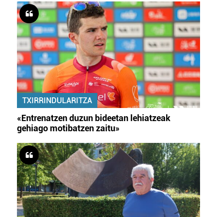
TXIRRINDULARITZA
«Entrenatzen duzun bideetan lehiatzeak
gehiago motibatzen zaitu»