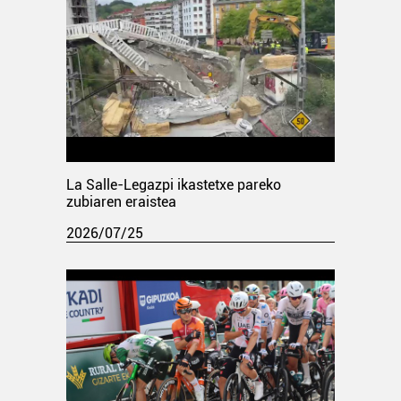
La Salle-Legazpi ikastetxe pareko
zubiaren eraistea
2026/07/25