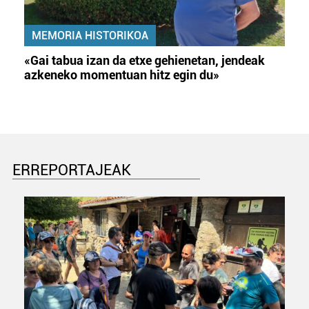
MEMORIA HISTORIKOA
«Gai tabua izan da etxe gehienetan, jendeak
azkeneko momentuan hitz egin du»
ERREPORTAJEAK