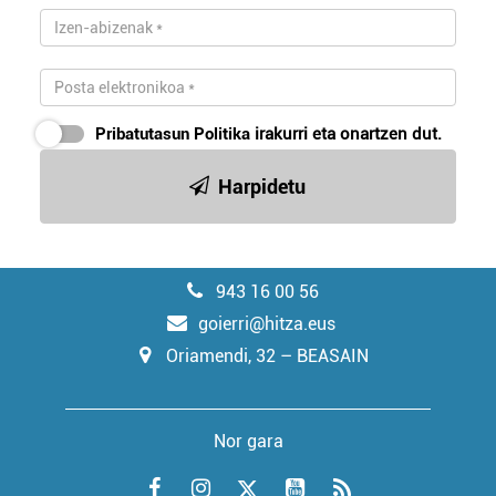
Pribatutasun Politika
irakurri eta onartzen dut.
Harpidetu
943 16 00 56
goierri@hitza.eus
Oriamendi, 32 – BEASAIN
Nor gara