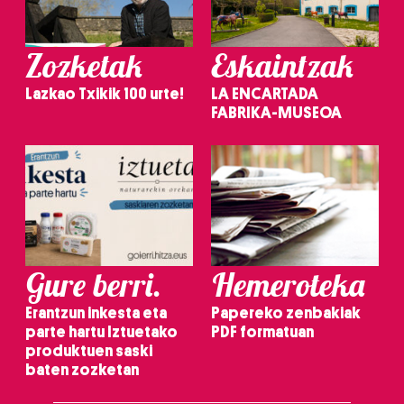
Zozketak
Eskaintzak
Lazkao Txikik 100 urte!
LA ENCARTADA
FABRIKA-MUSEOA
Gure berri.
Hemeroteka
Erantzun inkesta eta
Papereko zenbakiak
parte hartu Iztuetako
PDF formatuan
produktuen saski
baten zozketan