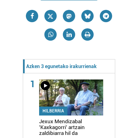
Azken 3 egunetako irakurrienak
1
HILBERRIA
Jexux Mendizabal
'Kaxkagorri' artzain
zaldibiarra hil da