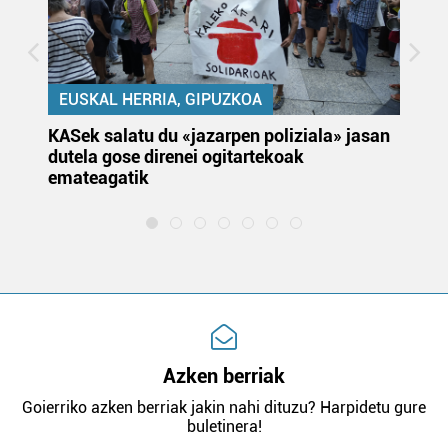
EUSKAL HERRIA, GIPUZKOA
KASek salatu du «jazarpen poliziala» jasan
Pa
dutela gose direnei ogitartekoak
da
emateagatik
«s
Azken berriak
Goierriko azken berriak jakin nahi dituzu? Harpidetu gure
buletinera!