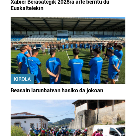
Xabier Berasategik 2028ra arte berritu du
Euskaltelekin
KIROLA
Beasain larunbatean hasiko da jokoan