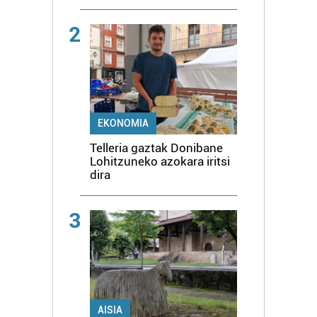
2
EKONOMIA
Telleria gaztak Donibane
Lohitzuneko azokara iritsi
dira
3
AISIA