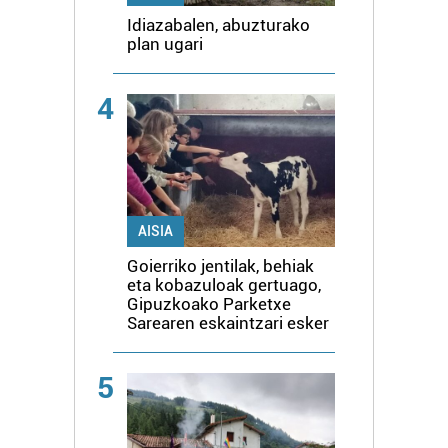
Idiazabalen, abuzturako
plan ugari
4
AISIA
Goierriko jentilak, behiak
eta kobazuloak gertuago,
Gipuzkoako Parketxe
Sarearen eskaintzari esker
5