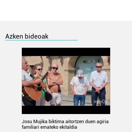
Azken bideoak
Josu Mujika biktima aitortzen duen agiria
familiari emateko ekitaldia