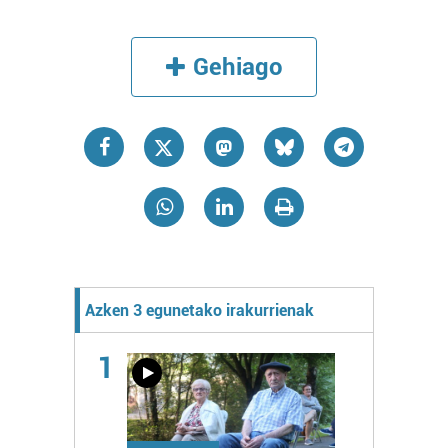
Gehiago
Azken 3 egunetako irakurrienak
1