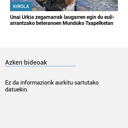
KIROLA
Unai Urkia zegamarrak laugarren egin du euli-
arrantzako beteranoen Munduko Txapelketan
Azken bideoak
Ez da informaziorik aurkitu sartutako
datuekin.