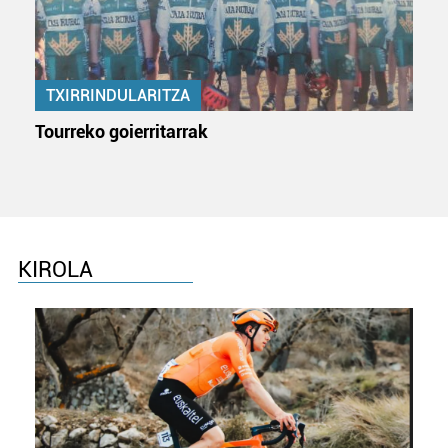
TXIRRINDULARITZA
Tourreko goierritarrak
KIROLA