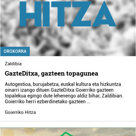
OROKORRA
Zaldibia
GazteDitxa, gazteen topagunea
Autogestioa, burujabetza, euskal kultura eta hizkuntza
oinarri izango dituen GazteDitxa Goierriko gazteen
topalekua egingo dute lehenengo aldiz bihar, Zaldibian.
Goierriko herri ezberdinetako gazteen
...
Goierriko Hitza