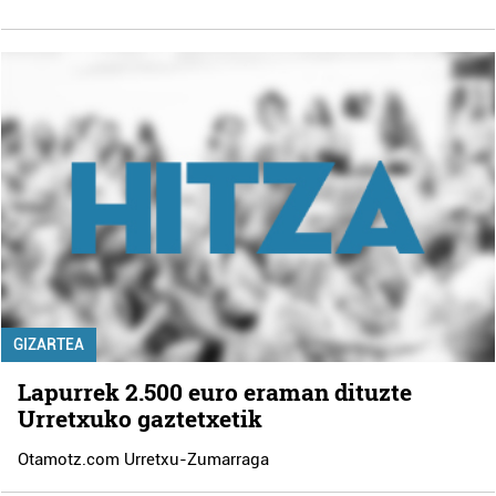
GIZARTEA
Lapurrek 2.500 euro eraman dituzte
Urretxuko gaztetxetik
Otamotz.com Urretxu-Zumarraga