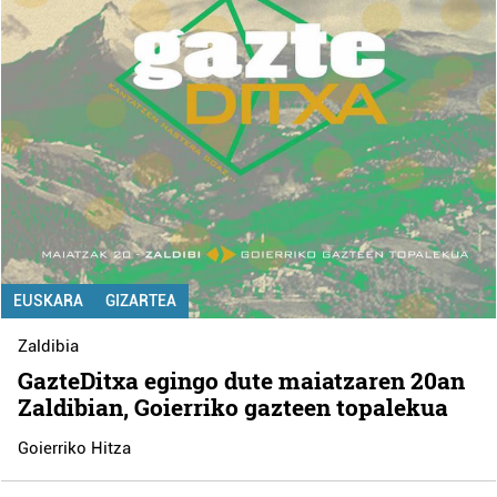
EUSKARA
GIZARTEA
Zaldibia
GazteDitxa egingo dute maiatzaren 20an
Zaldibian, Goierriko gazteen topalekua
Goierriko Hitza