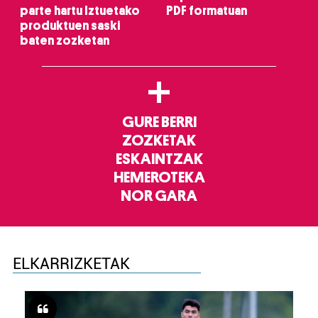
parte hartu Iztuetako
PDF formatuan
produktuen saski
baten zozketan
+
GURE BERRI
ZOZKETAK
ESKAINTZAK
HEMEROTEKA
NOR GARA
ELKARRIZKETAK