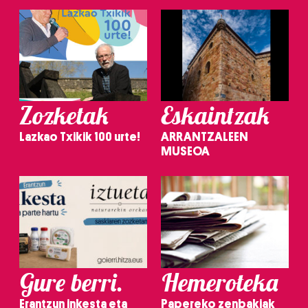
Zozketak
Eskaintzak
Lazkao Txikik 100 urte!
ARRANTZALEEN
MUSEOA
Gure berri.
Hemeroteka
Erantzun inkesta eta
Papereko zenbakiak