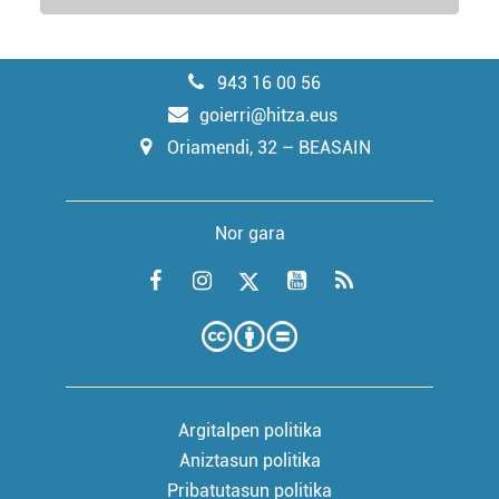
943 16 00 56
goierri@hitza.eus
Oriamendi, 32 – BEASAIN
Nor gara
Argitalpen politika
Aniztasun politika
Pribatutasun politika