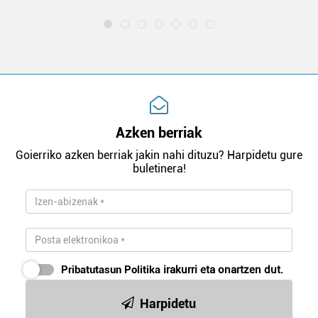
Azken berriak
Goierriko azken berriak jakin nahi dituzu? Harpidetu gure
buletinera!
Pribatutasun Politika
irakurri eta onartzen dut.
Harpidetu