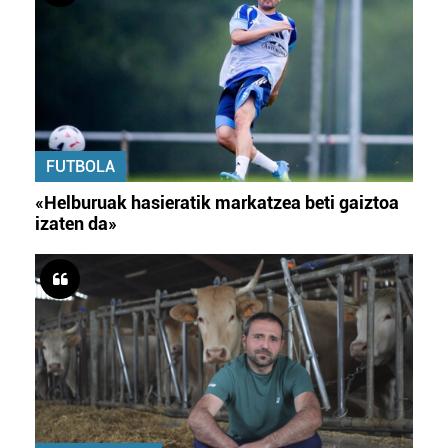
FUTBOLA
«Helburuak hasieratik markatzea beti gaiztoa
izaten da»