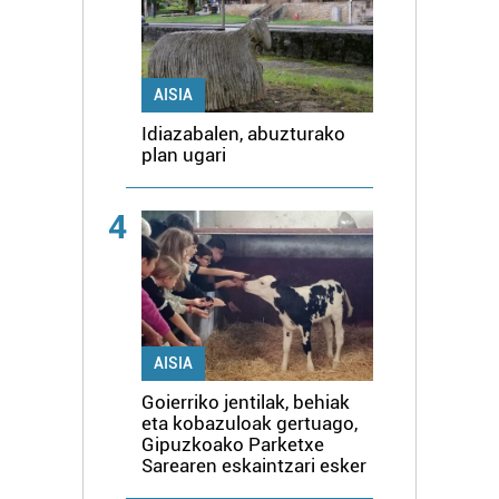
AISIA
Idiazabalen, abuzturako
plan ugari
4
AISIA
Goierriko jentilak, behiak
eta kobazuloak gertuago,
Gipuzkoako Parketxe
Sarearen eskaintzari esker