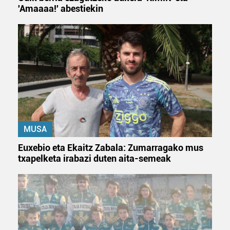
'Amaaaa!' abestiekin
MUSA
Euxebio eta Ekaitz Zabala: Zumarragako mus
txapelketa irabazi duten aita-semeak