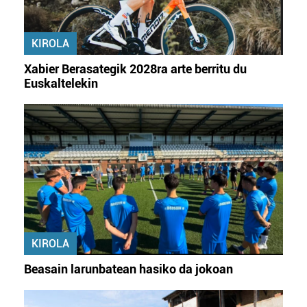
KIROLA
Xabier Berasategik 2028ra arte berritu du
Euskaltelekin
KIROLA
Beasain larunbatean hasiko da jokoan