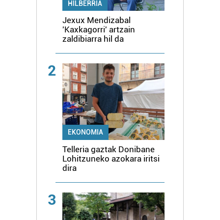
HILBERRIA
Jexux Mendizabal
'Kaxkagorri' artzain
zaldibiarra hil da
2
EKONOMIA
Telleria gaztak Donibane
Lohitzuneko azokara iritsi
dira
3