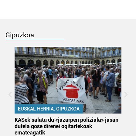
Gipuzkoa
EUSKAL HERRIA, GIPUZKOA
KASek salatu du «jazarpen poliziala» jasan
Pa
dutela gose direnei ogitartekoak
da
emateagatik
«s