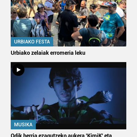
bazkideen zerrenda, beren ustez zein helburutarako
duten interes legitimoa eta horren aurka nola egin
dezakezun ikusteko.
Lortu zure datu pertsonalak prozesatzeko moduari
URBIAKO FESTA
buruzko informazio gehiago eta ezarri zure lehentasunak
datuen atalean. Edozein unetan alda edo ken dezakezu
Urbiako zelaiak erromeria leku
zure baimena Cookieen adierazpenean.
Webgune honek cookie propioak eta hirugarrenen cookie-
fitxategiak erabiltzen ditu. Zure esperientzia eta
zerbitzuak hobetzeko asmoz, cookie teknologiaz
baliatzen gara. Ohar hau onartuz gero, teknologia hori
erabiltzeko baimen esplizitua ematen diguzu.
Gehiago
irakurri
MUSIKA
Odik berria ezagutzeko aukera 'KimiK' eta