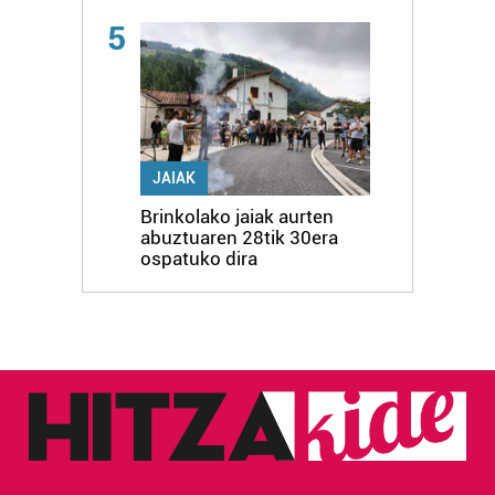
5
JAIAK
Brinkolako jaiak aurten
abuztuaren 28tik 30era
ospatuko dira