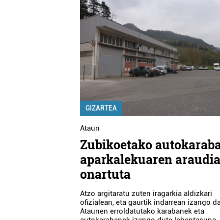
GIZARTEA
Ataun
Zubikoetako autokarab
aparkalekuaren araudia
onartuta
Atzo argitaratu zuten iragarkia aldizkari
ofizialean, eta gaurtik indarrean izango da
Ataunen erroldatutako karabanek eta