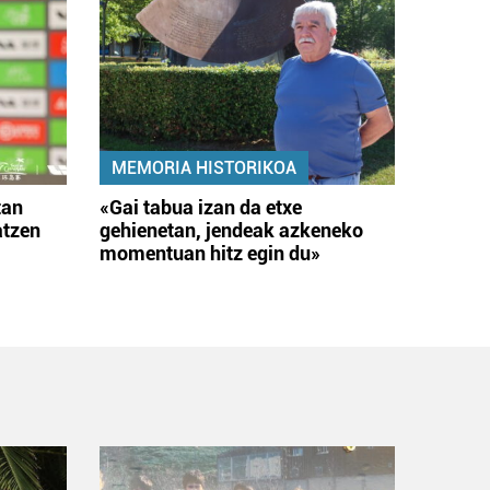
MEMORIA HISTORIKOA
tan
«Gai tabua izan da etxe
atzen
gehienetan, jendeak azkeneko
momentuan hitz egin du»