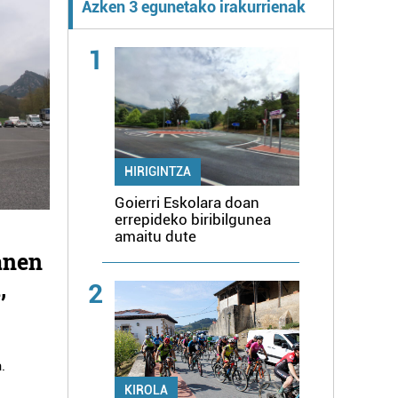
Azken 3 egunetako irakurrienak
1
HIRIGINTZA
Goierri Eskolara doan
errepideko biribilgunea
amaitu dute
anen
,
2
.
KIROLA