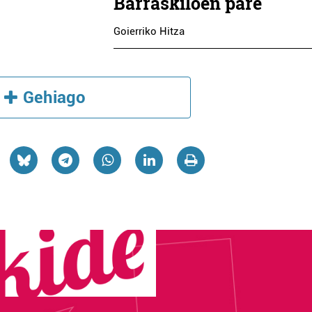
Barraskiloen pare
Goierriko Hitza
Gehiago