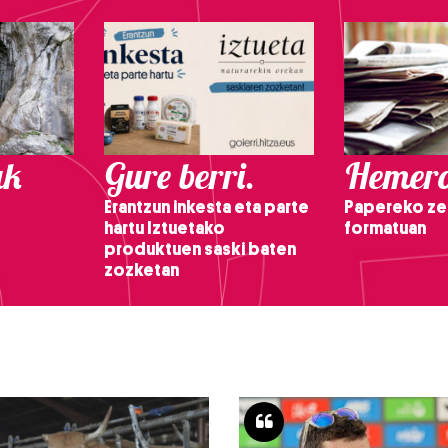
ak
Gure berri.
Hemero
Erantzun inkesta eta parte
Papereko ze
hartu Iztuetako
formatuan
produktuen saski baten
zozketan