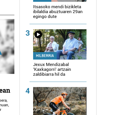
Itsasoko mendi bizikleta
ibilaldia abuztuaren 29an
egingo dute
3
HILBERRIA
Jexux Mendizabal
'Kaxkagorri' artzain
zaldibiarra hil da
nean
4
oera,
emuan,
r