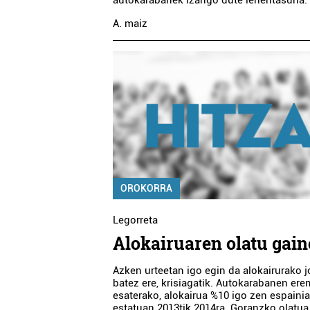
autokarabanek izango dute lehentasuna.
A. maiz
OROKORRA
Legorreta
Alokairuaren olatu gai
Azken urteetan igo egin da alokairurako j
batez ere, krisiagatik. Autokarabanen er
esaterako, alokairua %10 igo zen espainia
estatuan 2013tik 2014ra. Goranzko olatua