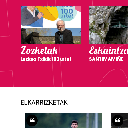
Zozketak
Eskaintz
Lazkao Txikik 100 urte!
SANTIMAMIÑE
ELKARRIZKETAK