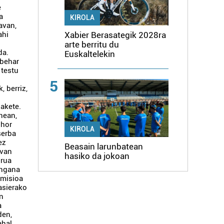
e
a
KIROLA
avan,
Xabier Berasategik 2028ra
ahi
arte berritu du
da.
Euskaltelekin
 behar
 testu
o
5
, berriz,
akete.
nean,
 hor
KIROLA
serba
ez
Beasain larunbatean
avan
hasiko da jokoan
irua
engana
omisioa
asierako
an
a
den,
ahal