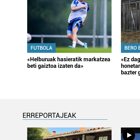
FUTBOLA
BERO 
«Helburuak hasieratik markatzea
«Ez dag
beti gaiztoa izaten da»
honetar
bazter 
ERREPORTAJEAK