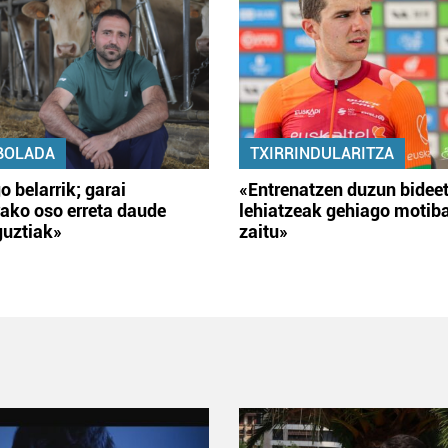
BOLADA
TXIRRINDULARITZA
o belarrik; garai
«Entrenatzen duzun bidee
ako oso erreta daude
lehiatzeak gehiago motib
guztiak»
zaitu»