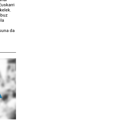
Euskarri
kelek.
abuz
ila
asuna da