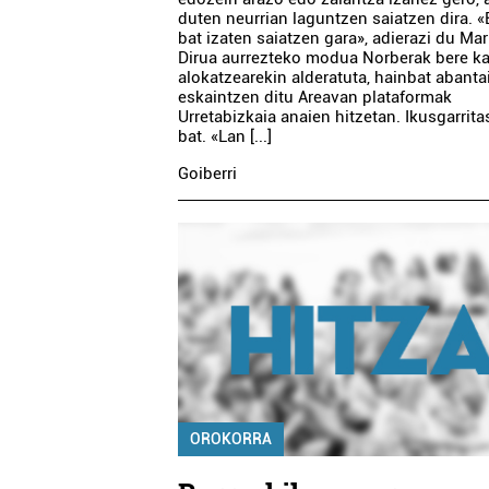
duten neurrian laguntzen saiatzen dira. «
bat izaten saiatzen gara», adierazi du Mar
Dirua aurrezteko modua Norberak bere k
alokatzearekin alderatuta, hainbat abanta
eskaintzen ditu Areavan plataformak
Urretabizkaia anaien hitzetan. Ikusgarrit
bat. «Lan [...]
Goiberri
OROKORRA