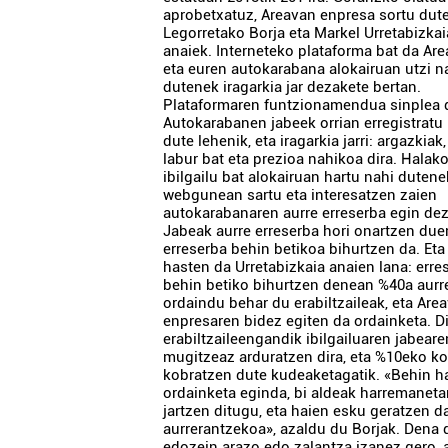
aprobetxatuz, Areavan enpresa sortu dut
Legorretako Borja eta Markel Urretabizkai
anaiek. Interneteko plataforma bat da Are
eta euren autokarabana alokairuan utzi n
dutenek iragarkia jar dezakete bertan.
Plataformaren funtzionamendua sinplea 
Autokarabanen jabeek orrian erregistratu
dute lehenik, eta iragarkia jarri: argazkiak,
labur bat eta prezioa nahikoa dira. Halak
ibilgailu bat alokairuan hartu nahi dutenek
webgunean sartu eta interesatzen zaien
autokarabanaren aurre erreserba egin dez
Jabeak aurre erreserba hori onartzen due
erreserba behin betikoa bihurtzen da. Eta
hasten da Urretabizkaia anaien lana: erre
behin betiko bihurtzen denean %40a aurr
ordaindu behar du erabiltzaileak, eta Are
enpresaren bidez egiten da ordainketa. D
erabiltzaileengandik ibilgailuaren jabear
mugitzeaz arduratzen dira, eta %10eko k
kobratzen dute kudeaketagatik. «Behin h
ordainketa eginda, bi aldeak harremanet
jartzen ditugu, eta haien esku geratzen d
aurrerantzekoa», azaldu du Borjak. Dena 
edozein arazo edo zalantza izanez gero, 