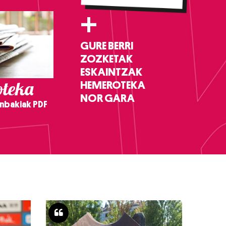
+
GURE BERRI
ZOZKETAK
ESKAINTZAK
teka
HEMEROTEKA
NOR GARA
nbakiak PDF