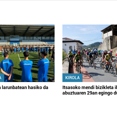
A
KIROLA
 larunbatean hasiko da
Itsasoko mendi bizikleta i
abuztuaren 29an egingo d