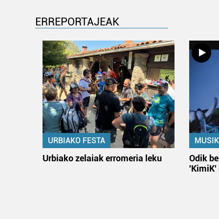
ERREPORTAJEAK
URBIAKO FESTA
MUSIK
Urbiako zelaiak erromeria leku
Odik be
'KimiK'