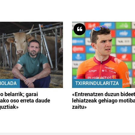
BOLADA
TXIRRINDULARITZA
o belarrik; garai
«Entrenatzen duzun bidee
ako oso erreta daude
lehiatzeak gehiago motib
guztiak»
zaitu»