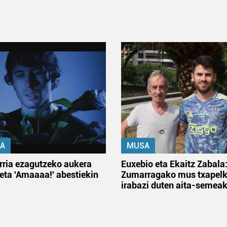
A
MUSA
rria ezagutzeko aukera
Euxebio eta Ekaitz Zabala
 eta 'Amaaaa!' abestiekin
Zumarragako mus txapelk
irabazi duten aita-semea