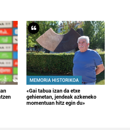
MEMORIA HISTORIKOA
tan
«Gai tabua izan da etxe
atzen
gehienetan, jendeak azkeneko
momentuan hitz egin du»