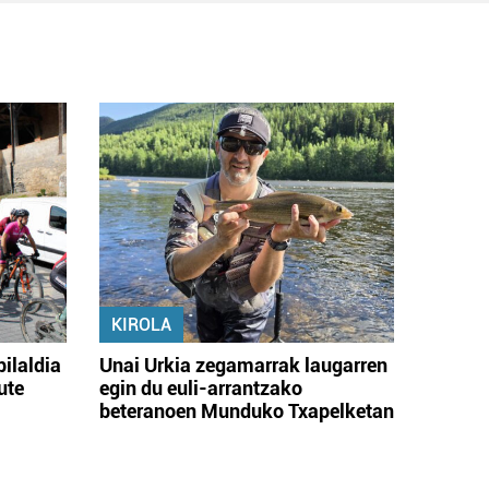
KIROLA
bilaldia
Unai Urkia zegamarrak laugarren
ute
egin du euli-arrantzako
beteranoen Munduko Txapelketan