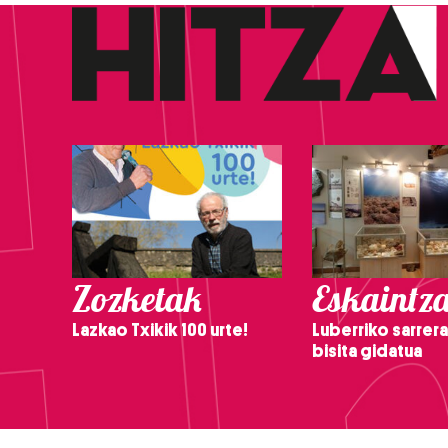
Zozketak
Eskaintz
Lazkao Txikik 100 urte!
Luberriko sarrera
bisita gidatua