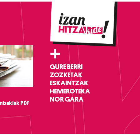
+
GURE BERRI
ZOZKETAK
ESKAINTZAK
HEMEROTEKA
NOR GARA
nbakiak PDF