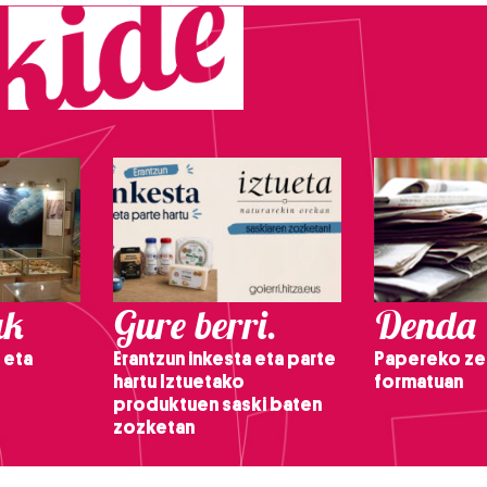
ak
Gure berri.
Denda
 eta
Erantzun inkesta eta parte
Papereko ze
hartu Iztuetako
formatuan
produktuen saski baten
zozketan