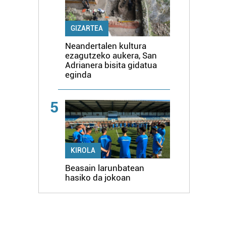
GIZARTEA
Neandertalen kultura
ezagutzeko aukera, San
Adrianera bisita gidatua
eginda
5
KIROLA
Beasain larunbatean
hasiko da jokoan