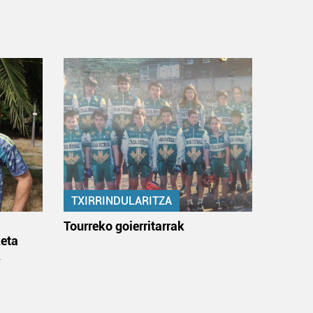
TXIRRINDULARITZA
:
Tourreko goierritarrak
eta
k