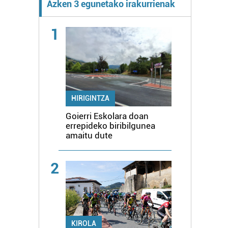
Azken 3 egunetako irakurrienak
1
HIRIGINTZA
Goierri Eskolara doan
errepideko biribilgunea
amaitu dute
2
KIROLA