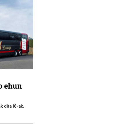
o ehun
 dira i8-ak.