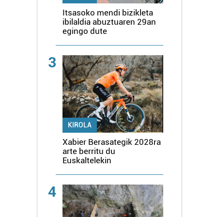
Itsasoko mendi bizikleta
ibilaldia abuztuaren 29an
egingo dute
3
KIROLA
Xabier Berasategik 2028ra
arte berritu du
Euskaltelekin
4