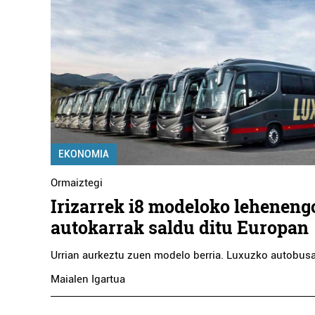
EKONOMIA
Ormaiztegi
Irizarrek i8 modeloko leheneng
autokarrak saldu ditu Europan
Urrian aurkeztu zuen modelo berria. Luxuzko autobusak
Maialen Igartua