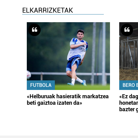
ELKARRIZKETAK
FUTBOLA
BERO 
«Helburuak hasieratik markatzea
«Ez dag
beti gaiztoa izaten da»
honetar
bazter 