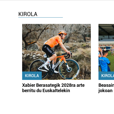
KIROLA
KIROLA
KIROL
Xabier Berasategik 2028ra arte
Beasain
berritu du Euskaltelekin
jokoan