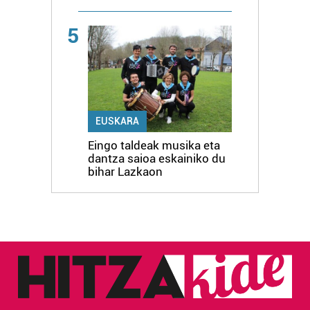
5
EUSKARA
Eingo taldeak musika eta
dantza saioa eskainiko du
bihar Lazkaon