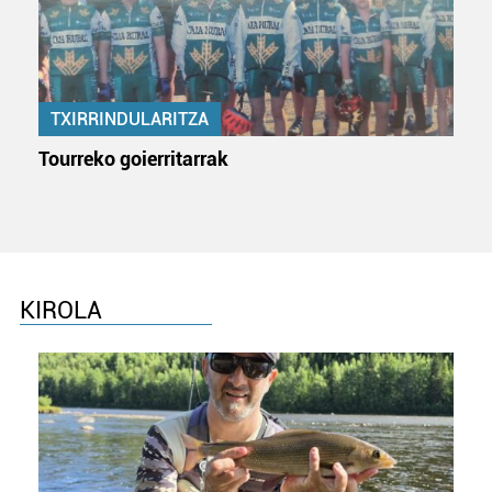
pertsonalizatuak eskaintzeko, iragarkiak eta edukia
neurtzeko, jendeari buruzko informazioa biltzeko eta
produktuak garatzeko. Zure datuak nork eta zertarako
erabiltzen dituen hauta dezakezu.
TXIRRINDULARITZA
Bazkide batzuek ez dizute baimenik eskatzen, eta beren
Tourreko goierritarrak
interes komertzial legitimoetan babesten dira. Ikusi gure
bazkideen zerrenda, beren ustez zein helburutarako
duten interes legitimoa eta horren aurka nola egin
dezakezun ikusteko.
Lortu zure datu pertsonalak prozesatzeko moduari
KIROLA
buruzko informazio gehiago eta ezarri zure lehentasunak
datuen atalean. Edozein unetan alda edo ken dezakezu
zure baimena Cookieen adierazpenean.
Webgune honek cookie propioak eta hirugarrenen cookie-
fitxategiak erabiltzen ditu. Zure esperientzia eta
zerbitzuak hobetzeko asmoz, cookie teknologiaz