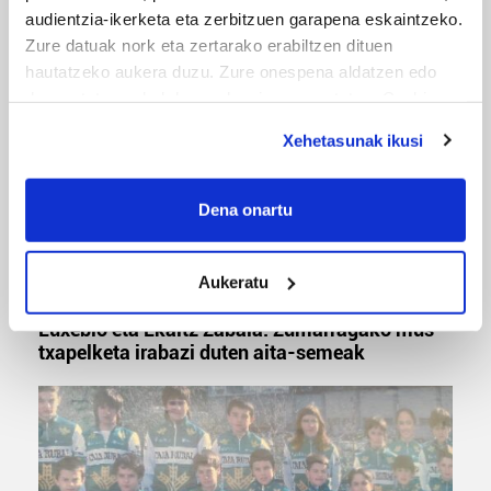
Odik berria ezagutzeko aukera 'KimiK' eta
audientzia-ikerketa eta zerbitzuen garapena eskaintzeko.
'Amaaaa!' abestiekin
Zure datuak nork eta zertarako erabiltzen dituen
hautatzeko aukera duzu. Zure onespena aldatzen edo
deuseztatzen ahal duzu edozein momentutan, Cookie
deklaraziotik edo Privacy triggerean klikatuz.
Xehetasunak ikusi
If you allow, we would also like to:
Collect information about your geographical
Dena onartu
location which can be accurate to within several
meters
Aukeratu
Identify your device by actively scanning it for
MUSA
specific characteristics (fingerprinting)
Euxebio eta Ekaitz Zabala: Zumarragako mus
Find out more about how your personal data is processed
txapelketa irabazi duten aita-semeak
and set your preferences in the
details section
.
Guk eta gure bazkideek zure datu pertsonalak
prozesatzen ditugu, zure IP zenbakia, besteak beste,
teknologia erabiliz, cookieak adibidez, iragarki eta eduki