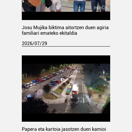
Josu Mujika biktima aitortzen duen agiria
familiari emateko ekitaldia
2026/07/29
Papera eta kartoia jasotzen duen kamioi