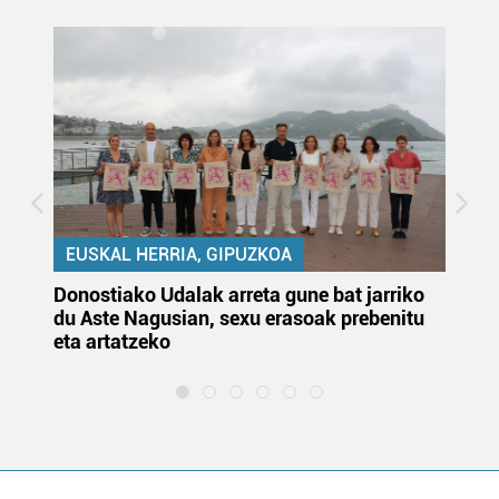
EUSKAL HERRIA, GIPUZKOA
Donostiako Udalak arreta gune bat jarriko
Ur
du Aste Nagusian, sexu erasoak prebenitu
es
eta artatzeko
lu