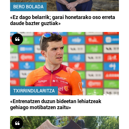
BERO BOLADA
«Ez dago belarrik; garai honetarako oso erreta
daude bazter guztiak»
TXIRRINDULARITZA
«Entrenatzen duzun bideetan lehiatzeak
gehiago motibatzen zaitu»