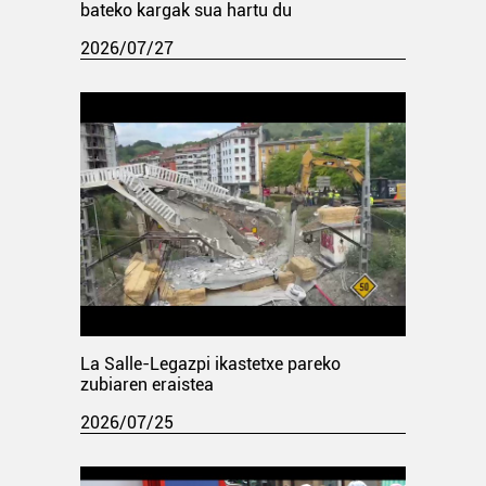
bateko kargak sua hartu du
2026/07/27
La Salle-Legazpi ikastetxe pareko
zubiaren eraistea
2026/07/25