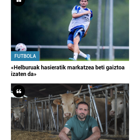
FUTBOLA
«Helburuak hasieratik markatzea beti gaiztoa
izaten da»