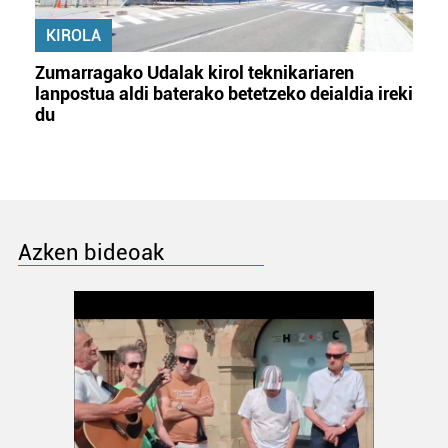
KIROLA
Zumarragako Udalak kirol teknikariaren
lanpostua aldi baterako betetzeko deialdia ireki
du
Azken bideoak