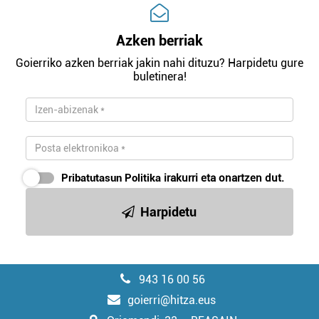
Azken berriak
Goierriko azken berriak jakin nahi dituzu? Harpidetu gure
buletinera!
Pribatutasun Politika
irakurri eta onartzen dut.
Harpidetu
943 16 00 56
goierri@hitza.eus