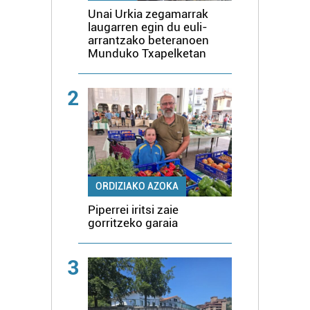
Unai Urkia zegamarrak
laugarren egin du euli-
arrantzako beteranoen
Munduko Txapelketan
2
ORDIZIAKO AZOKA
Piperrei iritsi zaie
gorritzeko garaia
3