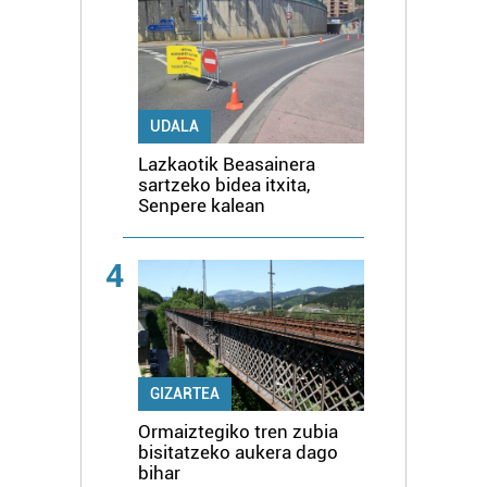
UDALA
Lazkaotik Beasainera
sartzeko bidea itxita,
Senpere kalean
4
GIZARTEA
Ormaiztegiko tren zubia
bisitatzeko aukera dago
bihar