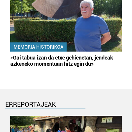
MEMORIA HISTORIKOA
«Gai tabua izan da etxe gehienetan, jendeak
azkeneko momentuan hitz egin du»
ERREPORTAJEAK