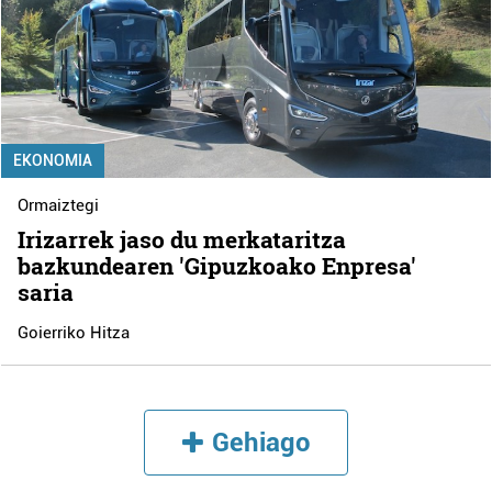
EKONOMIA
Ormaiztegi
Irizarrek jaso du merkataritza
bazkundearen 'Gipuzkoako Enpresa'
saria
Goierriko Hitza
Gehiago