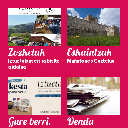
Zozketak
Eskaintzak
Iztueta baserrira bisita
Muñatones Gaztelua
gidatua
Gure berri.
Denda