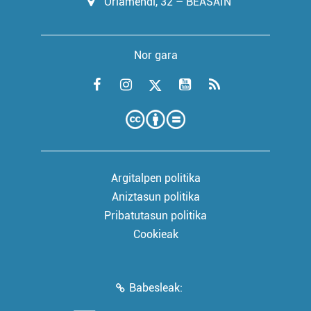
Oriamendi, 32 – BEASAIN
Nor gara
Argitalpen politika
Aniztasun politika
Pribatutasun politika
Cookieak
Babesleak: