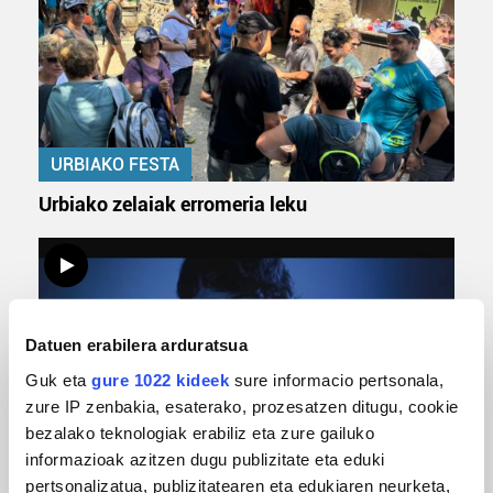
URBIAKO FESTA
Urbiako zelaiak erromeria leku
Datuen erabilera arduratsua
Guk eta
gure 1022 kideek
sure informacio pertsonala,
zure IP zenbakia, esaterako, prozesatzen ditugu, cookie
bezalako teknologiak erabiliz eta zure gailuko
informazioak azitzen dugu publizitate eta eduki
MUSIKA
pertsonalizatua, publizitatearen eta edukiaren neurketa,