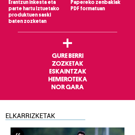
Erantzun inkesta eta
Papereko zenbakiak
parte hartu Iztuetako
PDF formatuan
produktuen saski
baten zozketan
+
GURE BERRI
ZOZKETAK
ESKAINTZAK
HEMEROTEKA
NOR GARA
ELKARRIZKETAK