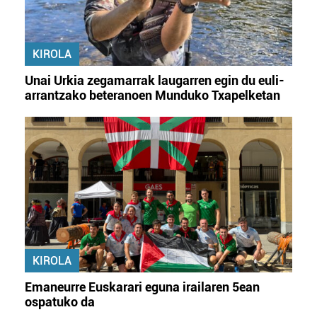
baliatzen gara. Ohar hau onartuz gero, teknologia hori
erabiltzeko baimen esplizitua ematen diguzu.
Gehiago
irakurri
KIROLA
Unai Urkia zegamarrak laugarren egin du euli-
arrantzako beteranoen Munduko Txapelketan
KIROLA
Emaneurre Euskarari eguna irailaren 5ean
ospatuko da