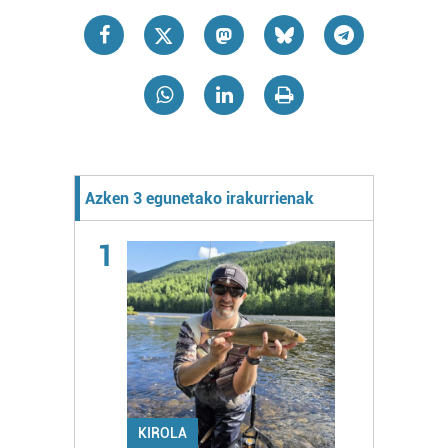
Azken 3 egunetako irakurrienak
1
KIROLA